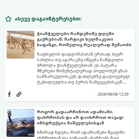
ასევე დაგაინტერესებთ:
ჭიანჭველები რამდენიმე დღეში
გაქრებიან: მარტივი ხელნაკეთი
ხაფანგი, რომელიც რეალურად მუშაობს
ზაფხულის დადგომასთან ერთად, ბევრ
სახლსა თუ აგარაკზე იწყება ნამდვილი
ბრძოლა ჭიანჭველებთან. ეს პატარა
მწერები მომენტალურად პოულობენ გზას
სამზარეულოსკენ, დახლებზე დატოვებულ
ტკბილეულსა თუ პურის ნამცეცებისკენ.
მართალია, ბაზარზე უამრავი ქიმიური
საბედნიეროდ, არსებობს ერთი ძალიან
სპრეი და შხამქიმიკატი იყიდება, თუმცა
მარტივი, უსაფრთხო და იაფი
2026/08/06 12:29
ბევრს ერიდება მათი გამოყენება
საყოფაცხოვრებო ხრიკი. სპეციალური
სამზარეულოში, განსაკუთრებით მაშინ, თუ
ხელნაკეთი ხაფანგის საშუალებით,
სახლში პატარა ბავშვები ან შინაური
ჭიანჭველების მთელ კოლონიას სულ
როგორ გადაარჩინოთ ადამიანი
ცხოველები არიან.
რამდენიმე დღეში დაამარცხებთ.
დახრჩობას და არ დაიხრჩოთ თავად:
გთავაზობთ ეფექტური ხაფანგის
ინსტრუქცია მაშველებისგან
მომზადების რეცეპტს:
ხშირად ხდება, რომ ადამიანები წყალში
იხრჩობიან და ვერავინ ახერხებს მათ