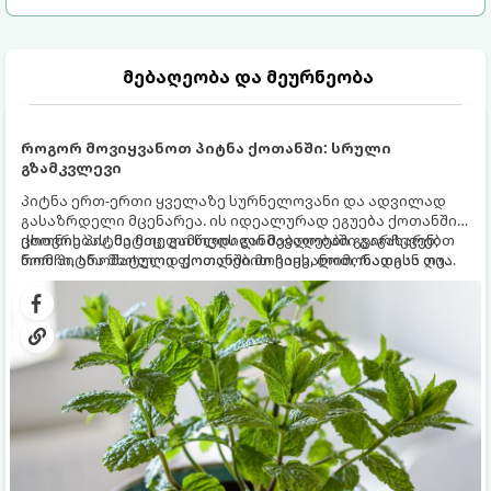
მებაღეობა და მეურნეობა
როგორ მოვიყვანოთ პიტნა ქოთანში: სრული
გზამკვლევი
პიტნა ერთ-ერთი ყველაზე სურნელოვანი და ადვილად
გასაზრდელი მცენარეა. ის იდეალურად ეგუება ქოთანში
ცხოვრებას, მეტიც, გამოცდილი მებაღეები გვირჩევენ,
ქოთნის პიტნა მთელი წლის განმავლობაში გაგახარებთ
რომ პიტნა მხოლოდ ქოთანში მოვიყვანოთ, რადგან ღია
ნორჩი, არომატული ფოთლებით ჩაის, ლიმონათისა თუ
გრუნტში (ბაღში) დარგვისას ის ფესვებით ძალიან
კერძებისთვის.
სწრაფად ვრცელდება და სხვა მცენარეებს ავიწროებს.