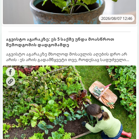
2026/08/07 12:46
აგვისტო აგარაკზე: ეს 5 საქმე უნდა მოასწროთ
შემოდგომის დადგომამდე
აგვისტო აგარაკზე მხოლოდ მოსავლის აღების დრო არ
არის - ეს არის გადამწყვეტი თვე, როდესაც საფუძველი
ეყრება მომავალი წლის მოსავალს და ბაღი მზადდება
შემოდგომა-ზამთრის სეზონისთვის. იმისათვის, რომ
ნიადაგმა ენერგია აღიდგინოს, ხოლო მცენარეებმა
ზამთარს გაუძლონ, აგვისტოს ბოლომდე 5
მნიშვნელოვანი საქმის გაკეთება უნდა მოასწროთ: