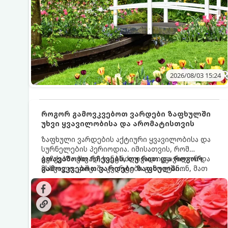
2026/08/03 15:24
როგორ გამოვკვებოთ ვარდები ზაფხულში
უხვი ყვავილობისა და არომატისთვის
ზაფხული ვარდების აქტიური ყვავილობისა და
სურნელების პერიოდია. იმისათვის, რომ
ბუჩქებმა უხვად, ხანგრძლივად იყვავილონ და
გთავაზობთ რჩევებს, თუ რით და როგორ
მსხვილი, კაშკაშა კვირტები გამოიტანონ, მათ
გამოვკვებოთ ვარდები ზაფხულში
რეგულარული და სწორი გამოკვება
საუკეთესო შედეგის მისაღწევად:
სჭირდებათ. ზაფხულის პერიოდში მცენარის
მოთხოვნილებები იცვლება, ამიტომ
მნიშვნელოვანია ვიცოდეთ, რომელი სასუქები
გამოიყენება ამ დროს.