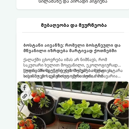
სილამაზე და პირადი ჰიგიენა
მებაღეობა და მეურნეობა
ბოსტანი აივანზე: რომელი ბოსტნეული და
მწვანილი იზრდება მარტივად ქოთნებში
ქალაქში ცხოვრება იმას არ ნიშნავს, რომ
საკუთარი ხელით მოყვანილი, ეკოლოგიურად
სუფთა პროდუქტის გემოზე უარი თქვათ. პატარა
ქოთნებში მცენარეების მოშენება მარტივი,
აივანიც კი საკმარისია იმისათვის, რომ
სასიამოვნო და ესთეტიკური ჰობია. მთავარია
მოიწყოთ მინი-ბოსტანი, საიდანაც
იცოდეთ, რომელი კულტურები ეგუებიან
ყოველდღიურად ახალ, არომატულ მწვანილსა
ქოთნის პირობებს ყველაზე კარგად და როგორ
და ბოსტნეულს მოკრეფთ.
მოუაროთ მათ სწორად.