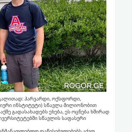
აგალითად: ჰარვარდი, ოქსფორდი,
იური ინსტიტუტი) სწავლა მილიონობით
აქმე გადასახადებს ეხება, ეს ოცნება ხშირად
ნივერსიტეტებში სწავლის საფასური
განმანათლებლო დაწესებულებებს აქვთ