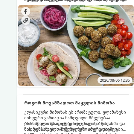
სალათებთან ერთად ან ტახინის (სესამის)
იდეალურად შეინარჩუნოს და არ დაიშალოს.
დრო: 10–15 წუთი ულუფა: 20–24 ცალი ბურთულა
სოუსთან მირთმევისთვის.
(4–6 პორცია)
2026/08/06 12:35
როგორ მოვამზადოთ მაყვლის მიმოზა
კლასიკური მიმოზას ეს არომატული, ულამაზესი
იისფერი ვარიაცია ნამდვილი მშვენებაა
ბრანჩებისთვის, უქმეების დილისთვის ან
ეს სასმელი მზადდება სულ რაღაც 10 წუთში და
სადღესასწაულო წვეულებებისთვის. ახალი
მის მომზადებას მინიმალური ინგრედიენტები