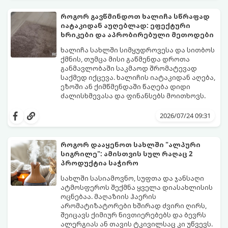
დაწიოთ ტემპერატურა სახლში და შექმნათ
სასიამოვნო სიგრილე სპეციალური
როგორ გავწმინდოთ ხალიჩა სწრაფად
ტექნიკის გარეშეც.
იატაკიდან აუღებლად: ეფექტური
გთავაზობთ 10 საუკეთესო და
ხრიკები და აპრობირებული მეთოდები
ხელმისაწვდომ მეთოდს:
ხალიჩა სახლში სიმყუდროვესა და სითბოს
ქმნის, თუმცა მისი გაწმენდა დროთა
განმავლობაში საკმაოდ შრომატევად
საქმედ იქცევა. ხალიჩის იატაკიდან აღება,
ეზოში ან ქიმწმენდაში წაღება დიდი
ძალისხმევასა და ფინანსებს მოითხოვს.
სინამდვილეში, არსებობს რამდენიმე
ეფექტური, ბიუჯეტური და აპრობირებული
2026/07/24 09:31
მეთოდი, რომელთა დახმარებითაც
შეძლებთ ხალიჩის ადგილზევე გაწმენდას,
ლაქების ამოყვანასა და პირვანდელი
როგორ დააყენოთ სახლში "ალპური
სიახლის დაბრუნებას.
სიგრილე": ამისთვის სულ რაღაც 2
პროდუქტია საჭირო
სახლში სასიამოვნო, სუფთა და ჯანსაღი
ატმოსფეროს შექმნა ყველა დიასახლისის
ოცნებაა. მაღაზიის ჰაერის
არომატიზატორები ხშირად ძვირი ღირს,
შეიცავს ქიმიურ ნივთიერებებს და ბევრს
ალერგიას ან თავის ტკივილსაც კი უწვევს.