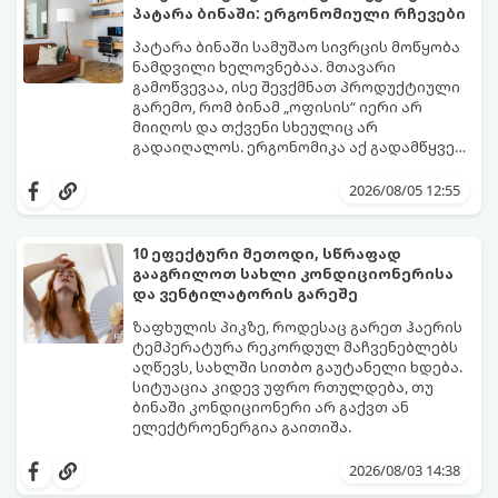
პატარა ბინაში: ერგონომიული რჩევები
პატარა ბინაში სამუშაო სივრცის მოწყობა
ნამდვილი ხელოვნებაა. მთავარი
გამოწვევაა, ისე შევქმნათ პროდუქტიული
გარემო, რომ ბინამ „ოფისის“ იერი არ
მიიღოს და თქვენი სხეულიც არ
გადაიღალოს. ერგონომიკა აქ გადამწყვეტ
როლს თამაშობს.
აი, როგორ მოაწყოთ იდეალური სამუშაო
კუთხე მცირე ფართში:
2026/08/05 12:55
10 ეფექტური მეთოდი, სწრაფად
გააგრილოთ სახლი კონდიციონერისა
და ვენტილატორის გარეშე
ზაფხულის პიკზე, როდესაც გარეთ ჰაერის
ტემპერატურა რეკორდულ მაჩვენებლებს
აღწევს, სახლში სითბო გაუტანელი ხდება.
სიტუაცია კიდევ უფრო რთულდება, თუ
ბინაში კონდიციონერი არ გაქვთ ან
ელექტროენერგია გაითიშა.
საბედნიეროდ, არსებობს ფიზიკის მარტივი
კანონები და გამოცდილი ყოფითი ხრიკები,
2026/08/03 14:38
რომლებიც დაგეხმარებათ, საგრძნობლად