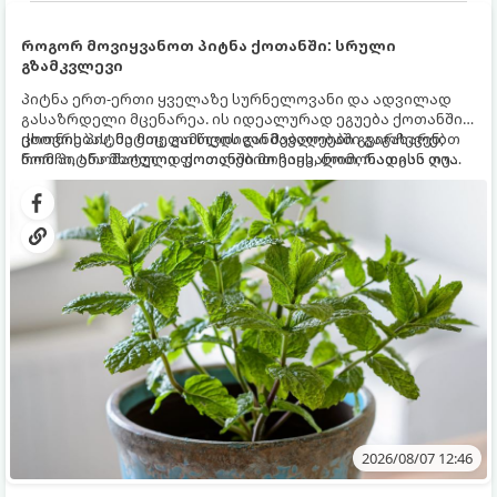
როგორ მოვიყვანოთ პიტნა ქოთანში: სრული
გზამკვლევი
პიტნა ერთ-ერთი ყველაზე სურნელოვანი და ადვილად
გასაზრდელი მცენარეა. ის იდეალურად ეგუება ქოთანში
ცხოვრებას, მეტიც, გამოცდილი მებაღეები გვირჩევენ,
ქოთნის პიტნა მთელი წლის განმავლობაში გაგახარებთ
რომ პიტნა მხოლოდ ქოთანში მოვიყვანოთ, რადგან ღია
ნორჩი, არომატული ფოთლებით ჩაის, ლიმონათისა თუ
გრუნტში (ბაღში) დარგვისას ის ფესვებით ძალიან
კერძებისთვის.
სწრაფად ვრცელდება და სხვა მცენარეებს ავიწროებს.
2026/08/07 12:46