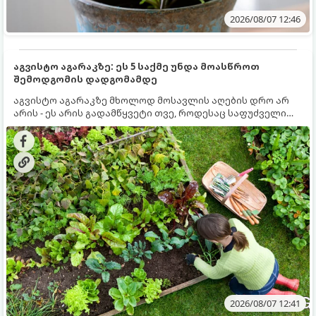
2026/08/07 12:46
აგვისტო აგარაკზე: ეს 5 საქმე უნდა მოასწროთ
შემოდგომის დადგომამდე
აგვისტო აგარაკზე მხოლოდ მოსავლის აღების დრო არ
არის - ეს არის გადამწყვეტი თვე, როდესაც საფუძველი
ეყრება მომავალი წლის მოსავალს და ბაღი მზადდება
შემოდგომა-ზამთრის სეზონისთვის. იმისათვის, რომ
ნიადაგმა ენერგია აღიდგინოს, ხოლო მცენარეებმა
ზამთარს გაუძლონ, აგვისტოს ბოლომდე 5
მნიშვნელოვანი საქმის გაკეთება უნდა მოასწროთ:
2026/08/07 12:41