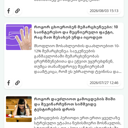
ბოლო წლებში საქართველოში ტენდენცია
საგრძნობლად შეიცვალა: ტრადიციულ და
2026/08/03 15:13
კლასიკურ სახელებთან ერთად, მშობლები
სულ უფრო ხშირად ირჩევენ მოკლე,
ჟღერად და თანამედროვე სახელებს.
როგორ ცხოვრობენ მემარცხენეები: 10
საინტერესო და მეცნიერული ფაქტი,
რაც მათ შესახებ უნდა იცოდეთ
მსოფლიო მოსახლეობის დაახლოებით 10-
12% მემარცხენეა. საუკუნეების
განმავლობაში მემარცხენეობას
ცრურწმენებითა და ეჭვით უყურებდნენ,
თუმცა თანამედროვე მეცნიერებამ
დაამტკიცა, რომ ეს უბრალოდ ტვინისა და
ნერვული სისტემის მუშაობის უნიკალური
გთავაზობთ 10 საინტერესო მეცნიერულ
თავისებურებაა.
ფაქტს იმის შესახებ, თუ როგორ მუშაობს
2026/07/27 12:46
მემარცხენეების ტვინი და რა
უპირატესობები თუ გამოწვევები აქვთ
მათ ყოველდღიურ ცხოვრებაში.
როგორ დავძლიოთ გამოცდების შიში
და შევინარჩუნოთ სიმშვიდე
ტესტირების დროს
გამოცდების პერიოდი ერთ-ერთი ყველაზე
სტრესული ეტაპია ნებისმიერი მოსწავლის,