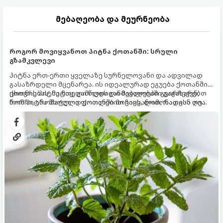
მებაღეობა და მეურნეობა
როგორ მოვიყვანოთ პიტნა ქოთანში: სრული
გზამკვლევი
პიტნა ერთ-ერთი ყველაზე სურნელოვანი და ადვილად
გასაზრდელი მცენარეა. ის იდეალურად ეგუება ქოთანში
ცხოვრებას, მეტიც, გამოცდილი მებაღეები გვირჩევენ,
ქოთნის პიტნა მთელი წლის განმავლობაში გაგახარებთ
რომ პიტნა მხოლოდ ქოთანში მოვიყვანოთ, რადგან ღია
ნორჩი, არომატული ფოთლებით ჩაის, ლიმონათისა თუ
გრუნტში (ბაღში) დარგვისას ის ფესვებით ძალიან
კერძებისთვის.
სწრაფად ვრცელდება და სხვა მცენარეებს ავიწროებს.