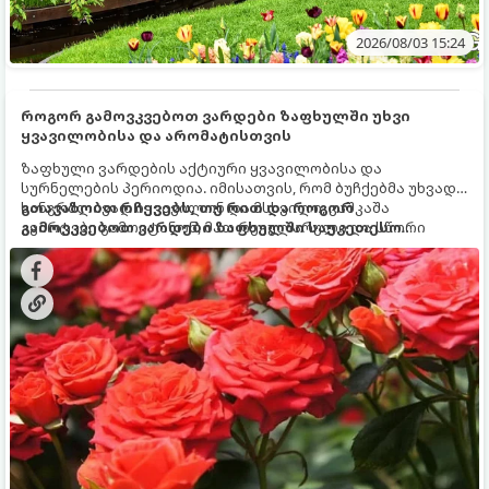
2026/08/03 15:24
როგორ გამოვკვებოთ ვარდები ზაფხულში უხვი
ყვავილობისა და არომატისთვის
ზაფხული ვარდების აქტიური ყვავილობისა და
სურნელების პერიოდია. იმისათვის, რომ ბუჩქებმა უხვად,
ხანგრძლივად იყვავილონ და მსხვილი, კაშკაშა
გთავაზობთ რჩევებს, თუ რით და როგორ
კვირტები გამოიტანონ, მათ რეგულარული და სწორი
გამოვკვებოთ ვარდები ზაფხულში საუკეთესო
გამოკვება სჭირდებათ. ზაფხულის პერიოდში მცენარის
შედეგის მისაღწევად:
მოთხოვნილებები იცვლება, ამიტომ მნიშვნელოვანია
ვიცოდეთ, რომელი სასუქები გამოიყენება ამ დროს.