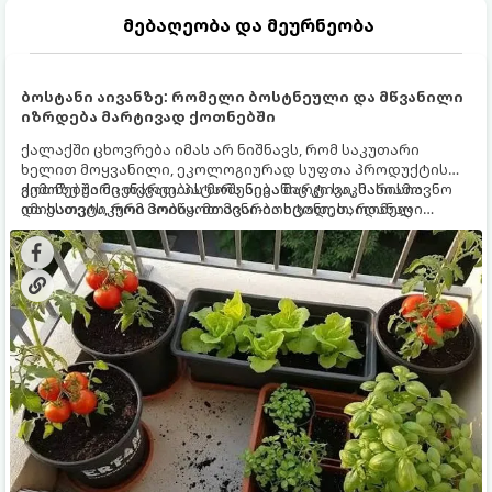
მებაღეობა და მეურნეობა
ბოსტანი აივანზე: რომელი ბოსტნეული და მწვანილი
იზრდება მარტივად ქოთნებში
ქალაქში ცხოვრება იმას არ ნიშნავს, რომ საკუთარი
ხელით მოყვანილი, ეკოლოგიურად სუფთა პროდუქტის
გემოზე უარი თქვათ. პატარა აივანიც კი საკმარისია
ქოთნებში მცენარეების მოშენება მარტივი, სასიამოვნო
იმისათვის, რომ მოიწყოთ მინი-ბოსტანი, საიდანაც
და ესთეტიკური ჰობია. მთავარია იცოდეთ, რომელი
ყოველდღიურად ახალ, არომატულ მწვანილსა და
კულტურები ეგუებიან ქოთნის პირობებს ყველაზე კარგად
ბოსტნეულს მოკრეფთ.
და როგორ მოუაროთ მათ სწორად.