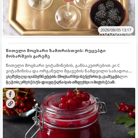
2026/08/05 13:17
წითელი მოცხარი ზამთრისთვის: რეცეპტი
მოხარშვის გარეშე
წითელი მოცხარი ვიტამინების, განსაკუთრებით კი C
ვიტამინისა და ორგანული მჟავების ნამდვილი საბადოა.
თერმული დამუშავების (მოხარშვის) დროს სასარგებლო
ეს მეთოდი ინარჩუნებს მოცხარის ბუნებრივ, კაშკაშა
ნივთიერებების დიდი ნაწილი იშლება. ამიტომ, ამ
გემოს, არომატს და ყველა სასარგებლო თვისებას.
კენკრის ზამთრისთვის შესანახად საუკეთესო გზა
„ცოცხალი ჯემის“ მომზადებაა - მოხარშვის გარეშე.