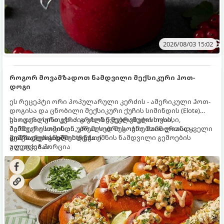
2026/08/03 15:02
როგორ მოვამზადოთ ნამდვილი მექსიკური ჰოთ-
დოგი
ეს რეცეპტი ორი პოპულარული კერძის - ამერიკული ჰოთ-
დოგისა და ცნობილი მექსიკური ქუჩის სიმინდის (Elote)
საოცარი სინთეზია. გრილზე შებრაწული სოსისი,
ეს იდეალური კერძია ეზოს წვეულებებისთვის,
შემწვარი სიმინდი, კრემისებრი სოუსი, მარილიანი ყველი
ბარბექიუსთვის ან უბრალოდ მეგობრებთან ერთად
და ცხარე სანელებლები ქმნის ნამდვილი გემოების
გემრიელი ვახშმისთვის.
მომზადების დრო: 15 წუთი
აფეთქებას.
ულუფა: 8 პორცია