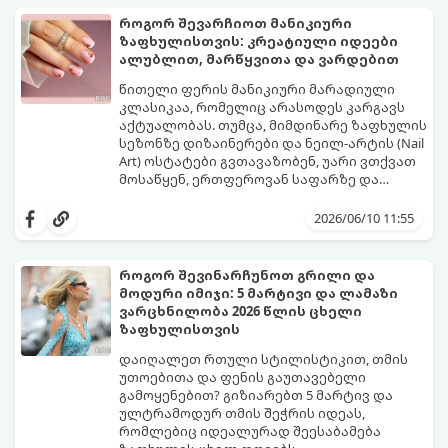
როგორ შევარჩიოთ მანიკიური
ზაფხულისთვის: კრეატიული იდეები
ალუბლით, მარწყვითა და ვარდებით
წითელი ფერის მანიკიური მარადიული
კლასიკაა, რომელიც არასოდეს კარგავს
აქტუალობას. თუმცა, მიმდინარე ზაფხულის
სეზონზე დიზაინერები და ნეილ-არტის (Nail
Art) ოსტატები გვთავაზობენ, უარი ვთქვათ
მოსაწყენ, ერთფეროვან საფარზე და
ფრჩხილებს ნამდვილი საზაფხულო,
წითელი ფერის სხვადასხვა ტონალობა -
წვნიანი და რომანტიკული განწყობა
კლასიკური ალისფერიდან დაწყებული,
2026/06/10 11:55
მივცეთ.
მუქი შინდისფერით დასრულებული
იდეალური ბაზაა ნათელი და თამამი
ექსპერიმენტებისთვის. გაიგეთ, რომელი
როგორ შევინარჩუნოთ გრილი და
სამი მთავარი პრინტი იქნება ივნისის
მოდური იმიჯი: 5 მარტივი და ლამაზი
ყველაზე ცხელი ტრენდი ფრჩხილების
ვარცხნილობა 2026 წლის ცხელი
მოდაში:
ზაფხულისთვის
დაიღალეთ რთული სტილისტიკით, თმის
უთოებითა და ფენის გაუთავებელი
გამოყენებით? გიზიარებთ 5 მარტივ და
ულტრამოდურ თმის შეჭრის იდეას,
რომლებიც იდეალურად შეესაბამება