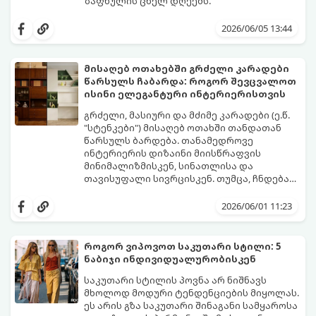
ზაფხულის ცხელ დღეებს.
როდესაც თერმომეტრის ხაზი 30 გრადუსს
სცდება, ხოლო ჰაერის ტენიანობა პიკს
2026/06/05 13:44
აღწევს, თმის რთული ვარცხნილობები
ნამდვილ წამებად იქცევა. ზაფხული არ
არის იმის დრო, რომ 45 წუთი დახარჯოთ
მისაღებ ოთახებში გრძელი კარადები ​​
თმის დახვევაზე, ფენთან ბრძოლაში
წარსულს ჩაბარდა: როგორ შევცვალოთ
ოფლით და მერე მთელი დღე შუბლზე
წარმოგიდგენთ 5 მოდურ იდეას, რომლებიც
ისინი ელეგანტური ინტერიერისთვის
მიწებებულ წინამოს ეჩხუბოთ.
ზაფხულში მაქსიმალურ კომფორტსა და
გრილ განწყობას შეგინარჩუნებთ:
გრძელი, მასიური და მძიმე კარადები (ე.წ.
"სტენკები") მისაღებ ოთახში თანდათან
წარსულს ბარდება. თანამედროვე
ინტერიერის დიზაინი მიისწრაფვის
მინიმალიზმისკენ, სინათლისა და
თავისუფალი სივრცისკენ. თუმცა, ჩნდება
კითხვა: სად შევინახოთ ნივთები, წიგნები
მიჰყევით ამ გზამკვლევს, რათა შეარჩიოთ
ან ჭურჭელი ისე, რომ ოთახი მოდურადაც
დიდი კარადის საუკეთესო და დახვეწილი
2026/06/01 11:23
გამოიყურებოდეს და ფუნქციურობაც არ
ალტერნატივა:
დაკარგოს?
როგორ ვიპოვოთ საკუთარი სტილი: 5
ნაბიჯი ინდივიდუალურობისკენ
საკუთარი სტილის პოვნა არ ნიშნავს
მხოლოდ მოდური ტენდენციების მიყოლას.
ეს არის გზა საკუთარი შინაგანი სამყაროსა