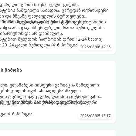
დარული კერძი მცენარეული ცილის,
მატების ნამდვილი საბადოა. გარედან ოქროსფერი
აზი და მწვანე ფალაფელის ბურთულები
რში) ჩასადებად, სალათებთან ერთად ან ტახინის
ო იმაში მდგომარეობს, რომ გამოიყენება
ვის.
დო და არა დაკონსერვებული, რათა ბურთულებმა
ინარჩუნოს და არ დაიშალოს.
ატებით მუხუდოს ჩალბობის დრო: 12-24 საათი)
: 20–24 ცალი ბურთულა (4–6 პორცია)
2026/08/06 12:35
ს მიმოზა
ული, ულამაზესი იისფერი ვარიაცია ნამდვილი
მეების დილისთვის ან სადღესასწაულო
ლის ტკბილ-მჟავე გემო, ლაიმის ციტრუსოვანი
უშტუკები ქმნის საოცრად დახვეწილ და
ც 10 წუთში და მის მომზადებას მინიმალური
ა: 4–6 პორცია
2026/08/05 13:17