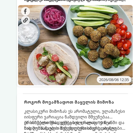
სალათებთან ერთად ან ტახინის (სესამის)
იდეალურად შეინარჩუნოს და არ დაიშალოს.
დრო: 10–15 წუთი ულუფა: 20–24 ცალი ბურთულა
სოუსთან მირთმევისთვის.
(4–6 პორცია)
2026/08/06 12:35
როგორ მოვამზადოთ მაყვლის მიმოზა
კლასიკური მიმოზას ეს არომატული, ულამაზესი
იისფერი ვარიაცია ნამდვილი მშვენებაა
ბრანჩებისთვის, უქმეების დილისთვის ან
ეს სასმელი მზადდება სულ რაღაც 10 წუთში და
სადღესასწაულო წვეულებებისთვის. ახალი
მის მომზადებას მინიმალური ინგრედიენტები