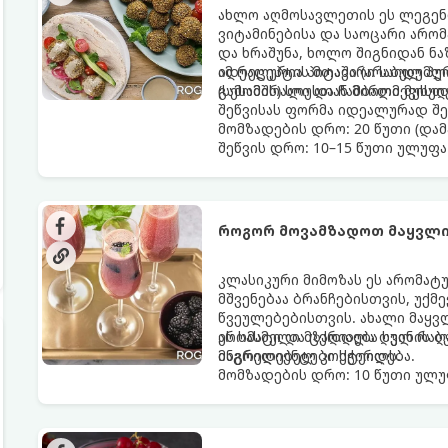
ახლო აღმოსავლეთის ეს ლეგენ
ვიტამინებისა და საოცარი არო
და ხრაშუნა, ხოლო შიგნიდან ნ
იდეალურია პიტაში (არაბულ პუ
ამ რეცეპტის მთავარი საიდუმლ
(სესამის) სოუსთან მირთმევისთ
გამომშრალი და ჩამბალი მუხუ
შეწვისას ფორმა იდეალურად შე
მომზადების დრო: 20 წუთი (დამ
შეწვის დრო: 10–15 წუთი ულუფა
როგორ მოვამზადოთ მაყვლი
კლასიკური მიმოზას ეს არომატ
მშვენებაა ბრანჩებისთვის, უქ
წვეულებებისთვის. ახალი მაყვ
არომატი და ცქრიალა ღვინის ბ
ეს სასმელი მზადდება სულ რაღა
მაგრილებელ კოქტეილს.
ინგრედიენტები სჭირდება.
მომზადების დრო: 10 წუთი ულუფ