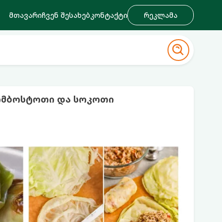
მთავარი
ჩვენ შესახებ
კონტაქტი
რეკლამა
ომბოსტოთი და სოკოთი