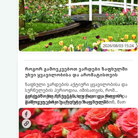
2026/08/03 15:24
როგორ გამოვკვებოთ ვარდები ზაფხულში
უხვი ყვავილობისა და არომატისთვის
ზაფხული ვარდების აქტიური ყვავილობისა და
სურნელების პერიოდია. იმისათვის, რომ
ბუჩქებმა უხვად, ხანგრძლივად იყვავილონ და
გთავაზობთ რჩევებს, თუ რით და როგორ
მსხვილი, კაშკაშა კვირტები გამოიტანონ, მათ
გამოვკვებოთ ვარდები ზაფხულში
რეგულარული და სწორი გამოკვება
საუკეთესო შედეგის მისაღწევად:
სჭირდებათ. ზაფხულის პერიოდში მცენარის
მოთხოვნილებები იცვლება, ამიტომ
მნიშვნელოვანია ვიცოდეთ, რომელი სასუქები
გამოიყენება ამ დროს.