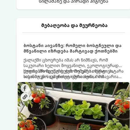
სილამაზე და პირადი ჰიგიენა
მებაღეობა და მეურნეობა
ბოსტანი აივანზე: რომელი ბოსტნეული და
მწვანილი იზრდება მარტივად ქოთნებში
ქალაქში ცხოვრება იმას არ ნიშნავს, რომ
საკუთარი ხელით მოყვანილი, ეკოლოგიურად
სუფთა პროდუქტის გემოზე უარი თქვათ. პატარა
ქოთნებში მცენარეების მოშენება მარტივი,
აივანიც კი საკმარისია იმისათვის, რომ
სასიამოვნო და ესთეტიკური ჰობია. მთავარია
მოიწყოთ მინი-ბოსტანი, საიდანაც
იცოდეთ, რომელი კულტურები ეგუებიან
ყოველდღიურად ახალ, არომატულ მწვანილსა
ქოთნის პირობებს ყველაზე კარგად და როგორ
და ბოსტნეულს მოკრეფთ.
მოუაროთ მათ სწორად.