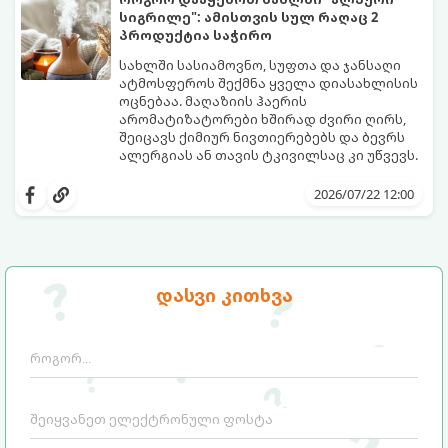
სიახლის დაბრუნებას.
სიგრილე": ამისთვის სულ რაღაც 2
პროდუქტია საჭირო
სახლში სასიამოვნო, სუფთა და ჯანსაღი
ატმოსფეროს შექმნა ყველა დიასახლისის
ოცნებაა. მაღაზიის ჰაერის
არომატიზატორები ხშირად ძვირი ღირს,
შეიცავს ქიმიურ ნივთიერებებს და ბევრს
ალერგიას ან თავის ტკივილსაც კი უწვევს.
სინამდვილეში, ნამდვილი „ალპური
სიგრილისა“ და სიახლის ეფექტის მიღწევა
2026/07/22 12:00
სრულიად ბუნებრივი, უსაფრთხო და
ბიუჯეტური გზით არის შესაძლებელი.
ამისათვის სულ რაღაც 2 უბრალო
ინგრედიენტი დაგჭირდებათ, რომლებიც
სავარაუდოდ უკვე გაქვთ სამზარეულოში!
დასვი კითხვა