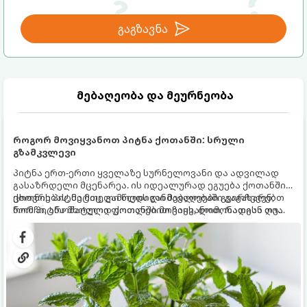
გაგზავნა
მებაღეობა და მეურნეობა
როგორ მოვიყვანოთ პიტნა ქოთანში: სრული
გზამკვლევი
პიტნა ერთ-ერთი ყველაზე სურნელოვანი და ადვილად
გასაზრდელი მცენარეა. ის იდეალურად ეგუება ქოთანში
ცხოვრებას, მეტიც, გამოცდილი მებაღეები გვირჩევენ,
ქოთნის პიტნა მთელი წლის განმავლობაში გაგახარებთ
რომ პიტნა მხოლოდ ქოთანში მოვიყვანოთ, რადგან ღია
ნორჩი, არომატული ფოთლებით ჩაის, ლიმონათისა თუ
გრუნტში (ბაღში) დარგვისას ის ფესვებით ძალიან
კერძებისთვის.
სწრაფად ვრცელდება და სხვა მცენარეებს ავიწროებს.