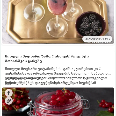
2026/08/05 13:17
წითელი მოცხარი ზამთრისთვის: რეცეპტი
მოხარშვის გარეშე
წითელი მოცხარი ვიტამინების, განსაკუთრებით კი C
ვიტამინისა და ორგანული მჟავების ნამდვილი საბადოა.
თერმული დამუშავების (მოხარშვის) დროს სასარგებლო
ეს მეთოდი ინარჩუნებს მოცხარის ბუნებრივ, კაშკაშა
ნივთიერებების დიდი ნაწილი იშლება. ამიტომ, ამ
გემოს, არომატს და ყველა სასარგებლო თვისებას.
კენკრის ზამთრისთვის შესანახად საუკეთესო გზა
„ცოცხალი ჯემის“ მომზადებაა - მოხარშვის გარეშე.