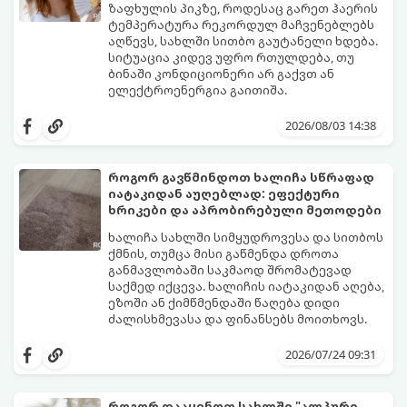
ზაფხულის პიკზე, როდესაც გარეთ ჰაერის
ტემპერატურა რეკორდულ მაჩვენებლებს
აღწევს, სახლში სითბო გაუტანელი ხდება.
სიტუაცია კიდევ უფრო რთულდება, თუ
ბინაში კონდიციონერი არ გაქვთ ან
ელექტროენერგია გაითიშა.
საბედნიეროდ, არსებობს ფიზიკის მარტივი
კანონები და გამოცდილი ყოფითი ხრიკები,
2026/08/03 14:38
რომლებიც დაგეხმარებათ, საგრძნობლად
დაწიოთ ტემპერატურა სახლში და შექმნათ
სასიამოვნო სიგრილე სპეციალური
როგორ გავწმინდოთ ხალიჩა სწრაფად
ტექნიკის გარეშეც.
იატაკიდან აუღებლად: ეფექტური
გთავაზობთ 10 საუკეთესო და
ხრიკები და აპრობირებული მეთოდები
ხელმისაწვდომ მეთოდს:
ხალიჩა სახლში სიმყუდროვესა და სითბოს
ქმნის, თუმცა მისი გაწმენდა დროთა
განმავლობაში საკმაოდ შრომატევად
საქმედ იქცევა. ხალიჩის იატაკიდან აღება,
ეზოში ან ქიმწმენდაში წაღება დიდი
ძალისხმევასა და ფინანსებს მოითხოვს.
სინამდვილეში, არსებობს რამდენიმე
ეფექტური, ბიუჯეტური და აპრობირებული
2026/07/24 09:31
მეთოდი, რომელთა დახმარებითაც
შეძლებთ ხალიჩის ადგილზევე გაწმენდას,
ლაქების ამოყვანასა და პირვანდელი
როგორ დააყენოთ სახლში "ალპური