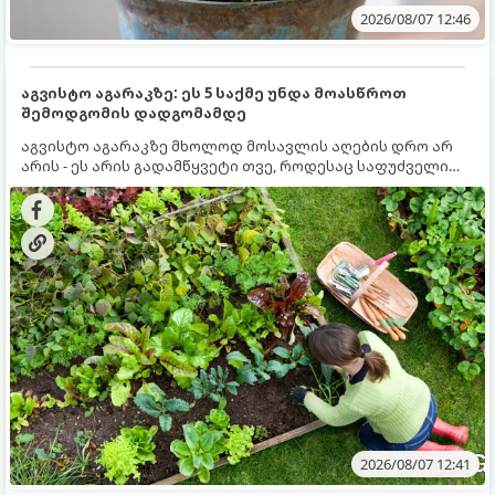
2026/08/07 12:46
აგვისტო აგარაკზე: ეს 5 საქმე უნდა მოასწროთ
შემოდგომის დადგომამდე
აგვისტო აგარაკზე მხოლოდ მოსავლის აღების დრო არ
არის - ეს არის გადამწყვეტი თვე, როდესაც საფუძველი
ეყრება მომავალი წლის მოსავალს და ბაღი მზადდება
შემოდგომა-ზამთრის სეზონისთვის. იმისათვის, რომ
ნიადაგმა ენერგია აღიდგინოს, ხოლო მცენარეებმა
ზამთარს გაუძლონ, აგვისტოს ბოლომდე 5
მნიშვნელოვანი საქმის გაკეთება უნდა მოასწროთ:
2026/08/07 12:41