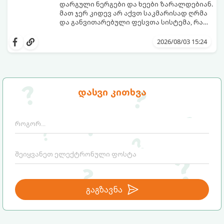
დარგული ნერგები და ხეები ზარალდებიან.
მათ ჯერ კიდევ არ აქვთ საკმარისად ღრმა
და განვითარებული ფესვთა სისტემა, რათა
ნიადაგის ქვედა ფენებიდან ტენი
თუ ახალგაზრდა ხეებს ზაფხულში სწორად
დამოუკიდებლად მოიპოვონ.
არ დავეხმარებით, მათ შესაძლოა
2026/08/03 15:24
ფოთლები დასცვივდეთ, ხმობა დაიწყონ ან
ზამთრის ყინვებს სუსტი ორგანიზმით
შეხვდნენ.
გთავაზობთ მებაღეების გამოცდილ
საიდუმლოებებსა და ოქროს წესებს, თუ
დასვი კითხვა
როგორ გადავარჩინოთ ახალგაზრდა ხეები
ზაფხულის სიცხეში:
გაგზავნა