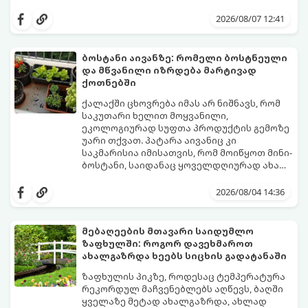
ენერგია აღიდგინოს, ხოლო მცენარეებმა
ზამთარს გაუძლონ, აგვისტოს ბოლომდე 5
2026/08/07 12:41
მნიშვნელოვანი საქმის გაკეთება უნდა
მოასწროთ:
ბოსტანი აივანზე: რომელი ბოსტნეული
და მწვანილი იზრდება მარტივად
ქოთნებში
ქალაქში ცხოვრება იმას არ ნიშნავს, რომ
საკუთარი ხელით მოყვანილი,
ეკოლოგიურად სუფთა პროდუქტის გემოზე
უარი თქვათ. პატარა აივანიც კი
საკმარისია იმისათვის, რომ მოიწყოთ მინი-
ბოსტანი, საიდანაც ყოველდღიურად ახალ,
არომატულ მწვანილსა და ბოსტნეულს
ქოთნებში მცენარეების მოშენება მარტივი,
მოკრეფთ.
სასიამოვნო და ესთეტიკური ჰობია.
2026/08/04 14:36
მთავარია იცოდეთ, რომელი კულტურები
ეგუებიან ქოთნის პირობებს ყველაზე
კარგად და როგორ მოუაროთ მათ სწორად.
მებაღეების მთავარი საიდუმლო
ზაფხულში: როგორ დავეხმაროთ
ახალგაზრდა ხეებს სიცხის გადატანაში
ზაფხულის პიკზე, როდესაც ტემპერატურა
რეკორდულ მაჩვენებლებს აღწევს, ბაღში
ყველაზე მეტად ახალგაზრდა, ახლად