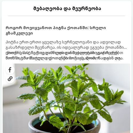
მებაღეობა და მეურნეობა
როგორ მოვიყვანოთ პიტნა ქოთანში: სრული
გზამკვლევი
პიტნა ერთ-ერთი ყველაზე სურნელოვანი და ადვილად
გასაზრდელი მცენარეა. ის იდეალურად ეგუება ქოთანში
ცხოვრებას, მეტიც, გამოცდილი მებაღეები გვირჩევენ,
ქოთნის პიტნა მთელი წლის განმავლობაში გაგახარებთ
რომ პიტნა მხოლოდ ქოთანში მოვიყვანოთ, რადგან ღია
ნორჩი, არომატული ფოთლებით ჩაის, ლიმონათისა თუ
გრუნტში (ბაღში) დარგვისას ის ფესვებით ძალიან
კერძებისთვის.
სწრაფად ვრცელდება და სხვა მცენარეებს ავიწროებს.