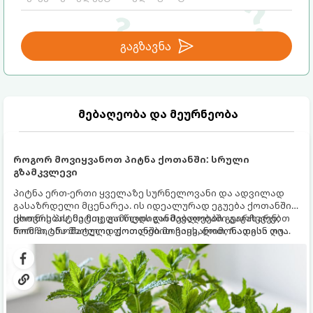
გაგზავნა
მებაღეობა და მეურნეობა
როგორ მოვიყვანოთ პიტნა ქოთანში: სრული
გზამკვლევი
პიტნა ერთ-ერთი ყველაზე სურნელოვანი და ადვილად
გასაზრდელი მცენარეა. ის იდეალურად ეგუება ქოთანში
ცხოვრებას, მეტიც, გამოცდილი მებაღეები გვირჩევენ,
ქოთნის პიტნა მთელი წლის განმავლობაში გაგახარებთ
რომ პიტნა მხოლოდ ქოთანში მოვიყვანოთ, რადგან ღია
ნორჩი, არომატული ფოთლებით ჩაის, ლიმონათისა თუ
გრუნტში (ბაღში) დარგვისას ის ფესვებით ძალიან
კერძებისთვის.
სწრაფად ვრცელდება და სხვა მცენარეებს ავიწროებს.