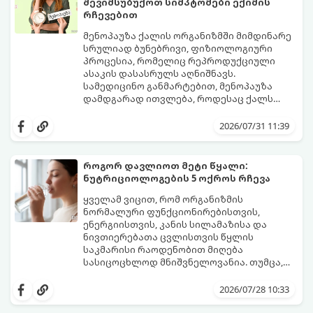
შევიმსუბუქოთ სიმპტომები ექიმის
რჩევებით
მენოპაუზა ქალის ორგანიზმში მიმდინარე
სრულიად ბუნებრივი, ფიზიოლოგიური
პროცესია, რომელიც რეპროდუქციული
ასაკის დასასრულს აღნიშნავს.
სამედიცინო განმარტებით, მენოპაუზა
დამდგარად ითვლება, როდესაც ქალს
ზედიზედ 12 თვის განმავლობაში არ ჰქონია
თუმცა, ორგანიზმში ჰორმონალური
მენსტრუაცია.
ცვლილებები ამ მომენტამდე ბევრად ადრე
2026/07/31 11:39
იწყება - ამ გარდამავალ ეტაპს
პერიმენოპაუზა ეწოდება (რომელიც
საშუალოდ 40-დან 50 წლამდე ასაკში იწყება
როგორ დავლიოთ მეტი წყალი:
და შესაძლოა 4-დან 8 წლამდე
ნუტრიციოლოგების 5 ოქროს რჩევა
გაგრძელდეს).
იმისათვის, რომ ეს პერიოდი შფოთვის
გარეშე გაიაროთ, მნიშვნელოვანია
ყველამ ვიცით, რომ ორგანიზმის
იცოდეთ, რა სიგნალებს გზავნის ორგანიზმი
ნორმალური ფუნქციონირებისთვის,
და როგორ შეიმსუბუქოთ მდგომარეობა
ენერგიისთვის, კანის სილამაზისა და
მეან-გინეკოლოგებისა და
ნივთიერებათა ცვლისთვის წყლის
ნუტრიციოლოგების რეკომენდაციებით.
საკმარისი რაოდენობით მიღება
სასიცოცხლოდ მნიშვნელოვანია. თუმცა,
ყოველდღიური ფუსფუსის, საქმეებისა თუ
თუ ხშირად გავიწყდებათ წყლის
უბრალოდ ჩვევის არქონის გამო, დღის
დალევა ან მისი გემო მოსაწყენი
2026/07/28 10:33
განმავლობაში საჭირო ოდენობის წყლის
გეჩვენებათ, დიეტოლოგების ეს 5
დალევა ბევრისთვის ნამდვილ
მარტივი და ეფექტური რჩევა