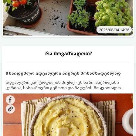
2026/08/04 14:36
რა მოვამზადოთ?
8 საიდუმლო იდეალური პიურეს მოსამზადებლად
იდეალური კარტოფილის პიურე - ეს ნაზი, ჰაეროვანი
კერძია, სასიამოვნო გემოთი და ნაღების-მოყვითალო
ფერით. მისი მომზადება ძალიან მარტივია, მაგრამ
არსებობს რამდენიმე საიდუმლო, რომლებიც უნდა
იცოდეთ, რომ პიურე იდეალურად გემრიელი გამოვიდეს.