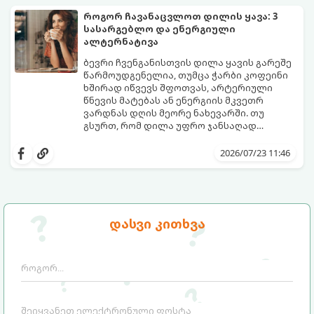
გამოწვევად რჩება.
დაგეხმარებათ, წყლის სმა
როგორ ჩავანაცვლოთ დილის ყავა: 3
ყოველდღიურ, სასიამოვნო ჩვევად
სასარგებლო და ენერგიული
აქციოთ.
ალტერნატივა
ბევრი ჩვენგანისთვის დილა ყავის გარეშე
წარმოუდგენელია, თუმცა ჭარბი კოფეინი
ხშირად იწვევს შფოთვას, არტერიული
წნევის მატებას ან ენერგიის მკვეთრ
ვარდნას დღის მეორე ნახევარში. თუ
გსურთ, რომ დილა უფრო ჯანსაღად
დაიწყოთ და ენერგია დიდხანს
მიჰყევით ამ გზამკვლევს და აღმოაჩინეთ
შეინარჩუნოთ, ექსპერტები ყავის სამ
თქვენთვის სასურველი სასმელი:
2026/07/23 11:46
საუკეთესო ალტერნატივას გვთავაზობენ.
დასვი კითხვა