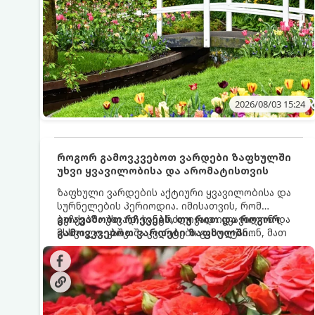
2026/08/03 15:24
როგორ გამოვკვებოთ ვარდები ზაფხულში
უხვი ყვავილობისა და არომატისთვის
ზაფხული ვარდების აქტიური ყვავილობისა და
სურნელების პერიოდია. იმისათვის, რომ
ბუჩქებმა უხვად, ხანგრძლივად იყვავილონ და
გთავაზობთ რჩევებს, თუ რით და როგორ
მსხვილი, კაშკაშა კვირტები გამოიტანონ, მათ
გამოვკვებოთ ვარდები ზაფხულში
რეგულარული და სწორი გამოკვება
საუკეთესო შედეგის მისაღწევად:
სჭირდებათ. ზაფხულის პერიოდში მცენარის
მოთხოვნილებები იცვლება, ამიტომ
მნიშვნელოვანია ვიცოდეთ, რომელი სასუქები
გამოიყენება ამ დროს.