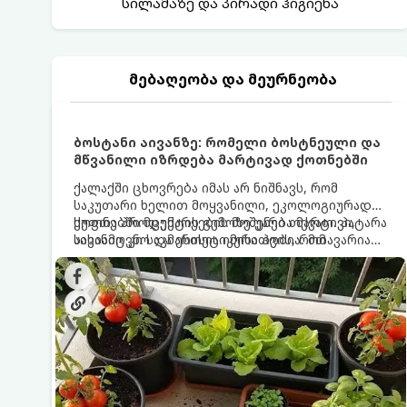
სილამაზე და პირადი ჰიგიენა
მებაღეობა და მეურნეობა
ბოსტანი აივანზე: რომელი ბოსტნეული და
მწვანილი იზრდება მარტივად ქოთნებში
ქალაქში ცხოვრება იმას არ ნიშნავს, რომ
საკუთარი ხელით მოყვანილი, ეკოლოგიურად
სუფთა პროდუქტის გემოზე უარი თქვათ. პატარა
ქოთნებში მცენარეების მოშენება მარტივი,
აივანიც კი საკმარისია იმისათვის, რომ
სასიამოვნო და ესთეტიკური ჰობია. მთავარია
მოიწყოთ მინი-ბოსტანი, საიდანაც
იცოდეთ, რომელი კულტურები ეგუებიან
ყოველდღიურად ახალ, არომატულ მწვანილსა
ქოთნის პირობებს ყველაზე კარგად და როგორ
და ბოსტნეულს მოკრეფთ.
მოუაროთ მათ სწორად.