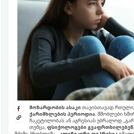
მოზარდობის ასაკი
თავისთავად რთული,
ქარიშხლების პერიოდია
. მშობლები ხშ
ჩაკეტილობას ან აგრესიას უბრალოდ „გარდ
თუმცა,
ფსიქოლოგები გვაფრთხილებენ
მძიმე პრობლემა -
კლინიკური დეპრესია
იმალე