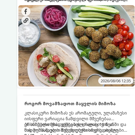
სალათებთან ერთად ან ტახინის (სესამის)
იდეალურად შეინარჩუნოს და არ დაიშალოს.
დრო: 10–15 წუთი ულუფა: 20–24 ცალი ბურთულა
სოუსთან მირთმევისთვის.
(4–6 პორცია)
2026/08/06 12:35
როგორ მოვამზადოთ მაყვლის მიმოზა
კლასიკური მიმოზას ეს არომატული, ულამაზესი
იისფერი ვარიაცია ნამდვილი მშვენებაა
ბრანჩებისთვის, უქმეების დილისთვის ან
ეს სასმელი მზადდება სულ რაღაც 10 წუთში და
სადღესასწაულო წვეულებებისთვის. ახალი
მის მომზადებას მინიმალური ინგრედიენტები