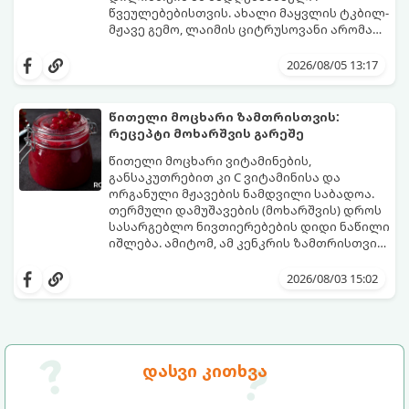
წვეულებებისთვის. ახალი მაყვლის ტკბილ-
მჟავე გემო, ლაიმის ციტრუსოვანი არომატი
და ცქრიალა ღვინის ბუშტუკები ქმნის
ეს სასმელი მზადდება სულ რაღაც 10 წუთში
საოცრად დახვეწილ და მაგრილებელ
და მის მომზადებას მინიმალური
2026/08/05 13:17
კოქტეილს.
ინგრედიენტები სჭირდება.
მომზადების დრო: 10 წუთი ულუფა: 4–6
პორცია
წითელი მოცხარი ზამთრისთვის:
რეცეპტი მოხარშვის გარეშე
წითელი მოცხარი ვიტამინების,
განსაკუთრებით კი C ვიტამინისა და
ორგანული მჟავების ნამდვილი საბადოა.
თერმული დამუშავების (მოხარშვის) დროს
სასარგებლო ნივთიერებების დიდი ნაწილი
იშლება. ამიტომ, ამ კენკრის ზამთრისთვის
შესანახად საუკეთესო გზა „ცოცხალი ჯემის“
ეს მეთოდი ინარჩუნებს მოცხარის
მომზადებაა - მოხარშვის გარეშე.
ბუნებრივ, კაშკაშა გემოს, არომატს და
2026/08/03 15:02
ყველა სასარგებლო თვისებას.
დასვი კითხვა