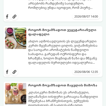
არსებობს რამდენიმე საიდუმლო,
რომლებიც უნდა იცოდეთ, რომ პიურე
იდეალურად გემრიელი გამოვიდეს.
2026/08/07 14:00
როგორ მოვამზადოთ ვეგეტარიანული
ფალაფელი
ახლო აღმოსავლეთის ეს ლეგენდარული
კერძი მცენარეული ცილის, ვიტამინებისა
და საოცარი არომატების ნამდვილი
საბადოა. გარედან ოქროსფერი და
ხრაშუნა, ხოლო შიგნიდან ნაზი და მწვანე
ფალაფელის ბურთულები იდეალურია
პიტაში (არაბულ პურში) ჩასადებად,
ამ რეცეპტის მთავარი საიდუმლო იმაში
სალათებთან ერთად ან ტახინის (სესამის)
მდგომარეობს, რომ გამოიყენება
2026/08/06 12:35
სოუსთან მირთმევისთვის.
გამომშრალი და ჩამბალი მუხუდო და არა
დაკონსერვებული, რათა ბურთულებმა
შეწვისას ფორმა იდეალურად შეინარჩუნოს
როგორ მოვამზადოთ მაყვლის მიმოზა
და არ დაიშალოს.
მომზადების დრო: 20 წუთი (დამატებით
კლასიკური მიმოზას ეს არომატული,
მუხუდოს ჩალბობის დრო: 12-24 საათი)
ულამაზესი იისფერი ვარიაცია ნამდვილი
შეწვის დრო: 10–15 წუთი ულუფა: 20–24 ცალი
მშვენებაა ბრანჩებისთვის, უქმეების
ბურთულა (4–6 პორცია)
დილისთვის ან სადღესასწაულო