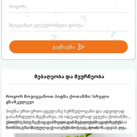
გაგზავნა
მებაღეობა და მეურნეობა
როგორ მოვიყვანოთ პიტნა ქოთანში: სრული
გზამკვლევი
პიტნა ერთ-ერთი ყველაზე სურნელოვანი და ადვილად
გასაზრდელი მცენარეა. ის იდეალურად ეგუება ქოთანში
ცხოვრებას, მეტიც, გამოცდილი მებაღეები გვირჩევენ,
ქოთნის პიტნა მთელი წლის განმავლობაში გაგახარებთ
რომ პიტნა მხოლოდ ქოთანში მოვიყვანოთ, რადგან ღია
ნორჩი, არომატული ფოთლებით ჩაის, ლიმონათისა თუ
გრუნტში (ბაღში) დარგვისას ის ფესვებით ძალიან
კერძებისთვის.