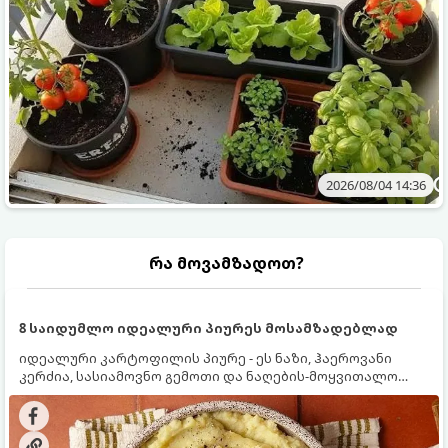
2026/08/04 14:36
რა მოვამზადოთ?
8 საიდუმლო იდეალური პიურეს მოსამზადებლად
იდეალური კარტოფილის პიურე - ეს ნაზი, ჰაეროვანი
კერძია, სასიამოვნო გემოთი და ნაღების-მოყვითალო
ფერით. მისი მომზადება ძალიან მარტივია, მაგრამ
არსებობს რამდენიმე საიდუმლო, რომლებიც უნდა
იცოდეთ, რომ პიურე იდეალურად გემრიელი გამოვიდეს.