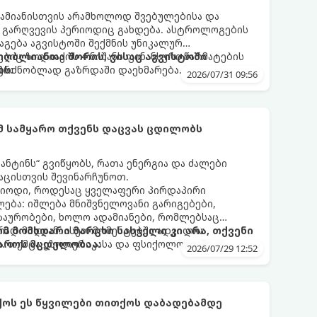
ამიანისთვის არამხოლოდ შვებულებისა და
ი გარღვევის პერიოდიც გახდება. ასტროლოგების
გება აგვისტოში შექმნის უნიკალურ
ბიც ზოდიაქოს 4 ნიშანს ფინანსური წარმატების
 იღბლიანთა შორის, ვისაც აგვისტოში
აგრძნობლად გაზრდაში დაეხმარება.
ბს:
2026/07/31 09:56
ომ სამყარო თქვენს დაცვას ცდილობს
ნტინს“ გვიწყობს, რათა ენერგია და ძალები
აცისთვის შევინარჩუნოთ.
რიოდი, როდესაც ყველაფერი პირდაპირი
ბა: იშლება მნიშვნელოვანი გარიგებები,
ზაურობები, ხოლო ადამიანები, რომლებსაც
დ მიდიან. ასეთ მომენტებში ადვილია
რომ მომხდარი მარცხი სასჯელი კი არა, თქვენი
. თუმცა ეზოთერიკასა და ფსიქოლოგიაში ეს
აროს მცდელობაა:
2026/07/29 12:52
ანიხილება: როგორც სამყაროს (ან ჩვენი
ი მექანიზმების მუშაობა, რომელთაც რეალური,
ფრთხისგან შორს მივყავართ.
ქოს ეს წყვილები თითქოს დაბადებამდე