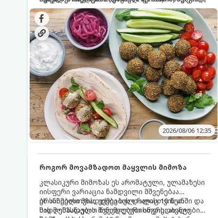
სალათებთან ერთად ან ტახინის (სესამის)
იდეალურად შეინარჩუნოს და არ დაიშალოს.
დრო: 10–15 წუთი ულუფა: 20–24 ცალი ბურთულა
სოუსთან მირთმევისთვის.
(4–6 პორცია)
2026/08/06 12:35
როგორ მოვამზადოთ მაყვლის მიმოზა
კლასიკური მიმოზას ეს არომატული, ულამაზესი
იისფერი ვარიაცია ნამდვილი მშვენებაა
ბრანჩებისთვის, უქმეების დილისთვის ან
ეს სასმელი მზადდება სულ რაღაც 10 წუთში და
სადღესასწაულო წვეულებებისთვის. ახალი
მის მომზადებას მინიმალური ინგრედიენტები