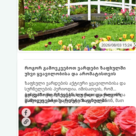
2026/08/03 15:24
როგორ გამოვკვებოთ ვარდები ზაფხულში
უხვი ყვავილობისა და არომატისთვის
ზაფხული ვარდების აქტიური ყვავილობისა და
სურნელების პერიოდია. იმისათვის, რომ
ბუჩქებმა უხვად, ხანგრძლივად იყვავილონ და
გთავაზობთ რჩევებს, თუ რით და როგორ
მსხვილი, კაშკაშა კვირტები გამოიტანონ, მათ
გამოვკვებოთ ვარდები ზაფხულში
რეგულარული და სწორი გამოკვება
საუკეთესო შედეგის მისაღწევად:
სჭირდებათ. ზაფხულის პერიოდში მცენარის
მოთხოვნილებები იცვლება, ამიტომ
მნიშვნელოვანია ვიცოდეთ, რომელი სასუქები
გამოიყენება ამ დროს.