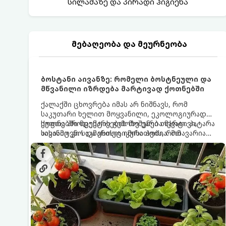
სილამაზე და პირადი ჰიგიენა
მებაღეობა და მეურნეობა
ბოსტანი აივანზე: რომელი ბოსტნეული და
მწვანილი იზრდება მარტივად ქოთნებში
ქალაქში ცხოვრება იმას არ ნიშნავს, რომ
საკუთარი ხელით მოყვანილი, ეკოლოგიურად
სუფთა პროდუქტის გემოზე უარი თქვათ. პატარა
ქოთნებში მცენარეების მოშენება მარტივი,
აივანიც კი საკმარისია იმისათვის, რომ
სასიამოვნო და ესთეტიკური ჰობია. მთავარია
მოიწყოთ მინი-ბოსტანი, საიდანაც
იცოდეთ, რომელი კულტურები ეგუებიან
ყოველდღიურად ახალ, არომატულ მწვანილსა
ქოთნის პირობებს ყველაზე კარგად და როგორ
და ბოსტნეულს მოკრეფთ.
მოუაროთ მათ სწორად.