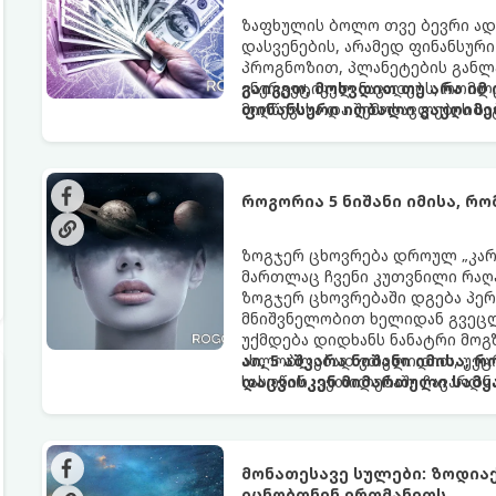
ზაფხულის ბოლო თვე ბევრი ად
დასვენების, არამედ ფინანსურ
პროგნოზით, პლანეტების განლა
ენერგეტიკულ ნაკადებს, რომლე
გაიგეთ, მოხვდით თუ არა იმ
მიღწევასა და შემოსავლების ს
ფინანსური იღბალი გაუღიმე
როგორია 5 ნიშანი იმისა, რ
ზოგჯერ ცხოვრება დროულ „კარა
მართლაც ჩვენი კუთვნილი რაღ
ზოგჯერ ცხოვრებაში დგება პე
მნიშვნელობით ხელიდან გვეცლე
უქმდება დიდხანს ნანატრი მოგ
ახლობლებად ვთვლიდით, უეცრა
აი, 5 აშკარა ნიშანი იმისა, 
სასოწარკვეთილებაში ჩავარდნა
დაცვისკენ მიმართული სამყ
ფენომენი ხშირად სხვანაირად გ
არაცნობიერის) ფარული დამცავ
მაგრამ ჯერ კიდევ უხილავი სა
მონათესავე სულები: ზოდია
იცნობდნენ ერთმანეთს