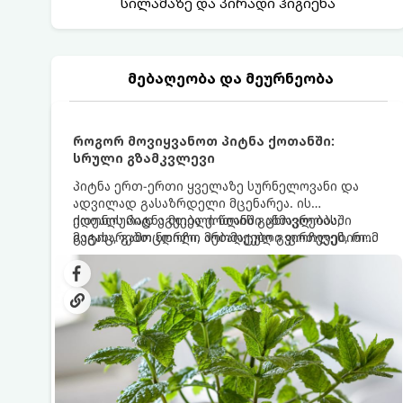
სილამაზე და პირადი ჰიგიენა
მებაღეობა და მეურნეობა
როგორ მოვიყვანოთ პიტნა ქოთანში:
სრული გზამკვლევი
პიტნა ერთ-ერთი ყველაზე სურნელოვანი და
ადვილად გასაზრდელი მცენარეა. ის
იდეალურად ეგუება ქოთანში ცხოვრებას,
ქოთნის პიტნა მთელი წლის განმავლობაში
მეტიც, გამოცდილი მებაღეები გვირჩევენ, რომ
გაგახარებთ ნორჩი, არომატული ფოთლებით
პიტნა მხოლოდ ქოთანში მოვიყვანოთ, რადგან
ჩაის, ლიმონათისა თუ კერძებისთვის.
ღია გრუნტში (ბაღში) დარგვისას ის ფესვებით
ძალიან სწრაფად ვრცელდება და სხვა
მცენარეებს ავიწროებს.