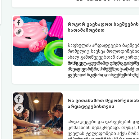
როგორ გავხადოთ ბავშვების 
სათამაშოებით
ზაფხულის არდადეგები ბავშვე
რომელიც სავსეა მოლოდინებით
ახალ გამოწვევებთან ასოცირდებ
მოწყვეტა და მათი ენერგიის ს
extra.ge
- ყველაზე დიდი ციფრ
ისეთი გარემოს შექმნა, სადაც 
პლატფორმას, რომელიც ამ პრობ
ჯანსაღი რუტინა დასვენების დ
ყველა ასაკისა და ინტერესის მ
გასართობი საშუალება.
რა ვითამაშოთ მეგობრებთან ერთად: 
არდადეგებისთვის
არდადეგები და დასვენების დ
კომპანიის შესაკრებად. თუმცა,
ყველას ტელეფონები აქვს მომ