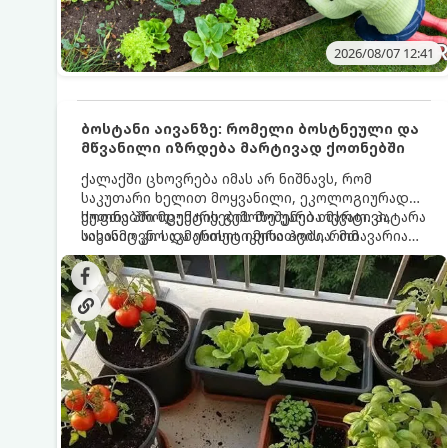
2026/08/07 12:41
ბოსტანი აივანზე: რომელი ბოსტნეული და
მწვანილი იზრდება მარტივად ქოთნებში
ქალაქში ცხოვრება იმას არ ნიშნავს, რომ
საკუთარი ხელით მოყვანილი, ეკოლოგიურად
სუფთა პროდუქტის გემოზე უარი თქვათ. პატარა
ქოთნებში მცენარეების მოშენება მარტივი,
აივანიც კი საკმარისია იმისათვის, რომ
სასიამოვნო და ესთეტიკური ჰობია. მთავარია
მოიწყოთ მინი-ბოსტანი, საიდანაც
იცოდეთ, რომელი კულტურები ეგუებიან
ყოველდღიურად ახალ, არომატულ მწვანილსა
ქოთნის პირობებს ყველაზე კარგად და როგორ
და ბოსტნეულს მოკრეფთ.
მოუაროთ მათ სწორად.