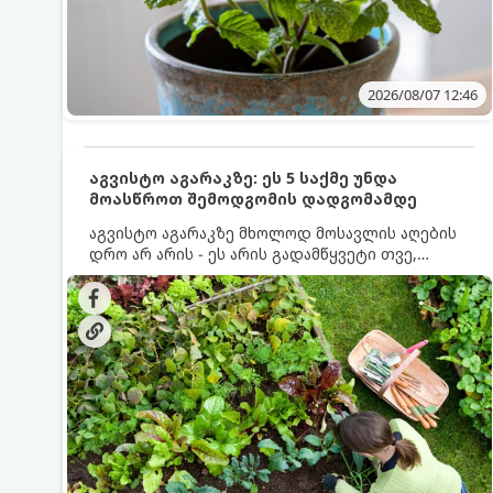
2026/08/07 12:46
აგვისტო აგარაკზე: ეს 5 საქმე უნდა
მოასწროთ შემოდგომის დადგომამდე
აგვისტო აგარაკზე მხოლოდ მოსავლის აღების
დრო არ არის - ეს არის გადამწყვეტი თვე,
როდესაც საფუძველი ეყრება მომავალი წლის
მოსავალს და ბაღი მზადდება შემოდგომა-
ზამთრის სეზონისთვის. იმისათვის, რომ
ნიადაგმა ენერგია აღიდგინოს, ხოლო
მცენარეებმა ზამთარს გაუძლონ, აგვისტოს
ბოლომდე 5 მნიშვნელოვანი საქმის გაკეთება
უნდა მოასწროთ: