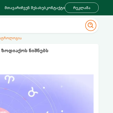
მთავარი
ჩვენ შესახებ
კონტაქტი
რეკლამა
ასტროლოგია
 ზოდიაქოს ნიშნებს