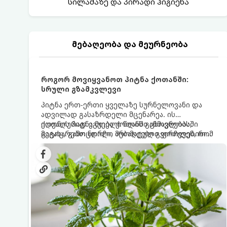
სილამაზე და პირადი ჰიგიენა
მებაღეობა და მეურნეობა
როგორ მოვიყვანოთ პიტნა ქოთანში:
სრული გზამკვლევი
პიტნა ერთ-ერთი ყველაზე სურნელოვანი და
ადვილად გასაზრდელი მცენარეა. ის
იდეალურად ეგუება ქოთანში ცხოვრებას,
ქოთნის პიტნა მთელი წლის განმავლობაში
მეტიც, გამოცდილი მებაღეები გვირჩევენ, რომ
გაგახარებთ ნორჩი, არომატული ფოთლებით
პიტნა მხოლოდ ქოთანში მოვიყვანოთ, რადგან
ჩაის, ლიმონათისა თუ კერძებისთვის.
ღია გრუნტში (ბაღში) დარგვისას ის ფესვებით
ძალიან სწრაფად ვრცელდება და სხვა
მცენარეებს ავიწროებს.