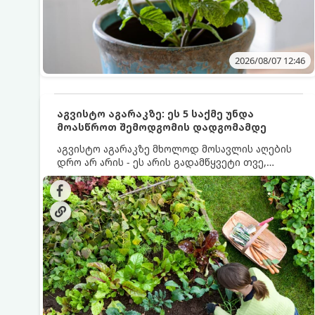
2026/08/07 12:46
აგვისტო აგარაკზე: ეს 5 საქმე უნდა
მოასწროთ შემოდგომის დადგომამდე
აგვისტო აგარაკზე მხოლოდ მოსავლის აღების
დრო არ არის - ეს არის გადამწყვეტი თვე,
როდესაც საფუძველი ეყრება მომავალი წლის
მოსავალს და ბაღი მზადდება შემოდგომა-
ზამთრის სეზონისთვის. იმისათვის, რომ
ნიადაგმა ენერგია აღიდგინოს, ხოლო
მცენარეებმა ზამთარს გაუძლონ, აგვისტოს
ბოლომდე 5 მნიშვნელოვანი საქმის გაკეთება
უნდა მოასწროთ: