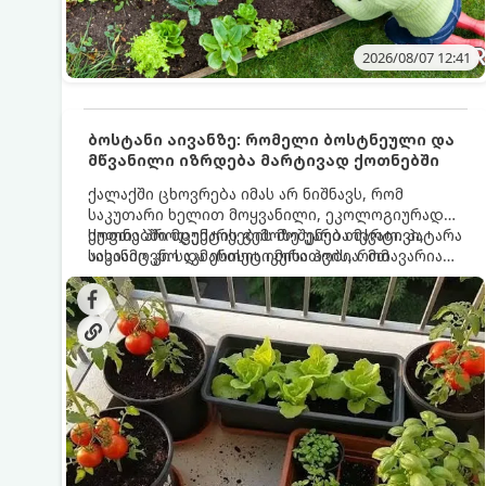
2026/08/07 12:41
ბოსტანი აივანზე: რომელი ბოსტნეული და
მწვანილი იზრდება მარტივად ქოთნებში
ქალაქში ცხოვრება იმას არ ნიშნავს, რომ
საკუთარი ხელით მოყვანილი, ეკოლოგიურად
სუფთა პროდუქტის გემოზე უარი თქვათ. პატარა
ქოთნებში მცენარეების მოშენება მარტივი,
აივანიც კი საკმარისია იმისათვის, რომ
სასიამოვნო და ესთეტიკური ჰობია. მთავარია
მოიწყოთ მინი-ბოსტანი, საიდანაც
იცოდეთ, რომელი კულტურები ეგუებიან
ყოველდღიურად ახალ, არომატულ მწვანილსა
ქოთნის პირობებს ყველაზე კარგად და როგორ
და ბოსტნეულს მოკრეფთ.
მოუაროთ მათ სწორად.