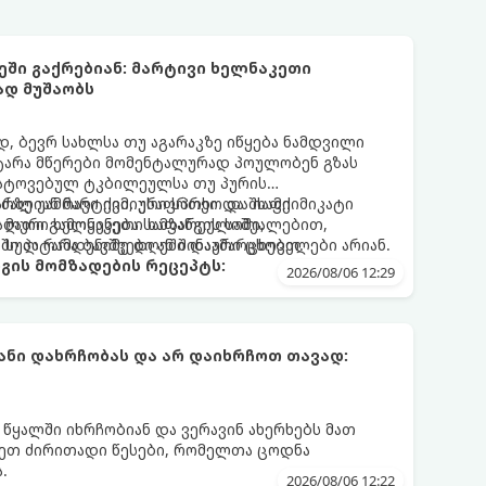
ეში გაქრებიან: მარტივი ხელნაკეთი
ად მუშაობს
 ბევრ სახლსა თუ აგარაკზე იწყება ნამდვილი
ტარა მწერები მომენტალურად პოულობენ გზას
ატოვებულ ტკბილეულსა თუ პურის
რზე უამრავი ქიმიური სპრეი და შხამქიმიკატი
ძალიან მარტივი, უსაფრთხო და იაფი
 მათი გამოყენება სამზარეულოში,
ალური ხელნაკეთი ხაფანგის საშუალებით,
ში პატარა ბავშვები ან შინაური ცხოველები არიან.
 სულ რამდენიმე დღეში დაამარცხებთ.
გის მომზადების რეცეპტს:
2026/08/06 12:29
ნი დახრჩობას და არ დაიხრჩოთ თავად:
 წყალში იხრჩობიან და ვერავინ ახერხებს მათ
დეთ ძირითადი წესები, რომელთა ცოდნა
.
2026/08/06 12:22