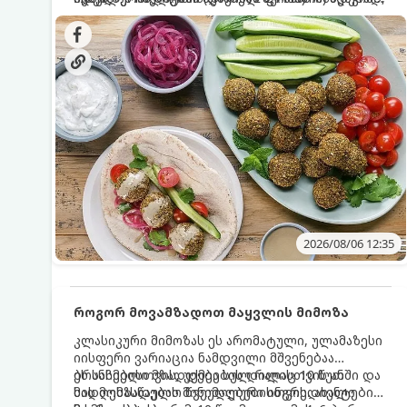
სალათებთან ერთად ან ტახინის (სესამის)
იდეალურად შეინარჩუნოს და არ დაიშალოს.
დრო: 10–15 წუთი ულუფა: 20–24 ცალი ბურთულა
სოუსთან მირთმევისთვის.
(4–6 პორცია)
2026/08/06 12:35
როგორ მოვამზადოთ მაყვლის მიმოზა
კლასიკური მიმოზას ეს არომატული, ულამაზესი
იისფერი ვარიაცია ნამდვილი მშვენებაა
ბრანჩებისთვის, უქმეების დილისთვის ან
ეს სასმელი მზადდება სულ რაღაც 10 წუთში და
სადღესასწაულო წვეულებებისთვის. ახალი
მის მომზადებას მინიმალური ინგრედიენტები