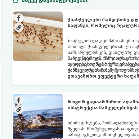
ასევე დაგაინტერესებთ:
ჭიანჭველები რამდენიმე დღ
ხაფანგი, რომელიც რეალურ
ზაფხულის დადგომასთან ერთად,
ბრძოლა ჭიანჭველებთან. ეს პა
სამზარეულოსკენ, დახლებზე დ
ნამცეცებისკენ. მართალია, ბაზა
საბედნიეროდ, არსებობს ერთი 
იყიდება, თუმცა ბევრს ერიდება
საყოფაცხოვრებო ხრიკი. სპეცი
განსაკუთრებით მაშინ, თუ სახლ
ჭიანჭველების მთელ კოლონიას
გთავაზობთ ეფექტური ხაფან
როგორ გადაარჩინოთ ადამია
ინსტრუქცია მაშველებისგან
ხშირად ხდება, რომ ადამიანები
შველას. მნიშვნელოვანია იცო
სასიცოცხლოდ მნიშვნელოვანია