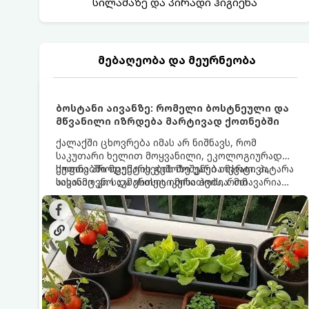
სილამაზე და პირადი ჰიგიენა
მებაღეობა და მეურნეობა
ბოსტანი აივანზე: რომელი ბოსტნეული და
მწვანილი იზრდება მარტივად ქოთნებში
ქალაქში ცხოვრება იმას არ ნიშნავს, რომ
საკუთარი ხელით მოყვანილი, ეკოლოგიურად
სუფთა პროდუქტის გემოზე უარი თქვათ. პატარა
ქოთნებში მცენარეების მოშენება მარტივი,
აივანიც კი საკმარისია იმისათვის, რომ
სასიამოვნო და ესთეტიკური ჰობია. მთავარია
მოიწყოთ მინი-ბოსტანი, საიდანაც
იცოდეთ, რომელი კულტურები ეგუებიან
ყოველდღიურად ახალ, არომატულ მწვანილსა
ქოთნის პირობებს ყველაზე კარგად და როგორ
და ბოსტნეულს მოკრეფთ.
მოუაროთ მათ სწორად.