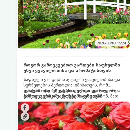
2026/08/03 15:24
როგორ გამოვკვებოთ ვარდები ზაფხულში
უხვი ყვავილობისა და არომატისთვის
ზაფხული ვარდების აქტიური ყვავილობისა და
სურნელების პერიოდია. იმისათვის, რომ
ბუჩქებმა უხვად, ხანგრძლივად იყვავილონ და
გთავაზობთ რჩევებს, თუ რით და როგორ
მსხვილი, კაშკაშა კვირტები გამოიტანონ, მათ
გამოვკვებოთ ვარდები ზაფხულში
რეგულარული და სწორი გამოკვება
საუკეთესო შედეგის მისაღწევად:
სჭირდებათ. ზაფხულის პერიოდში მცენარის
მოთხოვნილებები იცვლება, ამიტომ
მნიშვნელოვანია ვიცოდეთ, რომელი სასუქები
გამოიყენება ამ დროს.