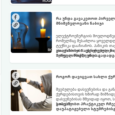
რა უნდა გავაკეთოთ პირველ 
მნიშვნელოვანი ნაბიჯი
ელექტროენერგიის მოულოდნელი
რომელმაც შესაძლოა ყოველდღი
ტექნიკა დააზიანოს. პანიკის 
უსაფრთხოების უზრუნველსაყოფ
გთავაზობთ 5 აუცილებელ ნა
ზუსტი თანმიმდევრობა.
პირველ რიგში უნდა გადადგ
როგორ დავიცვათ სახლი ქუ
შვებულება დასვენებისა და გა
ქურდებისთვის ხშირად მიმზიდვ
დასვენებისას მშვიდად იყოთ, 
ზომებზე.
გთავაზობთ პრაქტიკულ რჩევ
დაუპატიჟებელი სტუმრებისგ