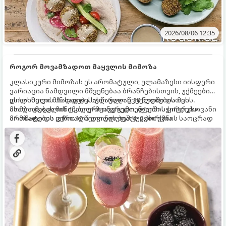
2026/08/06 12:35
როგორ მოვამზადოთ მაყვლის მიმოზა
კლასიკური მიმოზას ეს არომატული, ულამაზესი იისფერი
ვარიაცია ნამდვილი მშვენებაა ბრანჩებისთვის, უქმეების
დილისთვის ან სადღესასწაულო წვეულებებისთვის.
ეს სასმელი მზადდება სულ რაღაც 10 წუთში და მის
ახალი მაყვლის ტკბილ-მჟავე გემო, ლაიმის ციტრუსოვანი
მომზადებას მინიმალური ინგრედიენტები სჭირდება.
არომატი და ცქრიალა ღვინის ბუშტუკები ქმნის საოცრად
მომზადების დრო: 10 წუთი ულუფა: 4–6 პორცია
დახვეწილ და მაგრილებელ კოქტეილს.