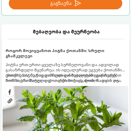
გაგზავნა
მებაღეობა და მეურნეობა
როგორ მოვიყვანოთ პიტნა ქოთანში: სრული
გზამკვლევი
პიტნა ერთ-ერთი ყველაზე სურნელოვანი და ადვილად
გასაზრდელი მცენარეა. ის იდეალურად ეგუება ქოთანში
ცხოვრებას, მეტიც, გამოცდილი მებაღეები გვირჩევენ,
ქოთნის პიტნა მთელი წლის განმავლობაში გაგახარებთ
რომ პიტნა მხოლოდ ქოთანში მოვიყვანოთ, რადგან ღია
ნორჩი, არომატული ფოთლებით ჩაის, ლიმონათისა თუ
გრუნტში (ბაღში) დარგვისას ის ფესვებით ძალიან
კერძებისთვის.
სწრაფად ვრცელდება და სხვა მცენარეებს ავიწროებს.