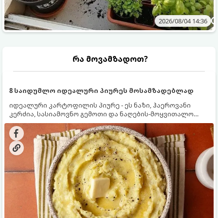
2026/08/04 14:36
რა მოვამზადოთ?
8 საიდუმლო იდეალური პიურეს მოსამზადებლად
იდეალური კარტოფილის პიურე - ეს ნაზი, ჰაეროვანი
კერძია, სასიამოვნო გემოთი და ნაღების-მოყვითალო
ფერით. მისი მომზადება ძალიან მარტივია, მაგრამ
არსებობს რამდენიმე საიდუმლო, რომლებიც უნდა
იცოდეთ, რომ პიურე იდეალურად გემრიელი გამოვიდეს.