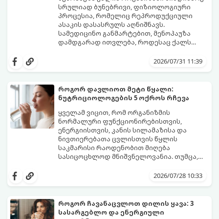
სრულიად ბუნებრივი, ფიზიოლოგიური
პროცესია, რომელიც რეპროდუქციული
ასაკის დასასრულს აღნიშნავს.
სამედიცინო განმარტებით, მენოპაუზა
დამდგარად ითვლება, როდესაც ქალს
ზედიზედ 12 თვის განმავლობაში არ ჰქონია
თუმცა, ორგანიზმში ჰორმონალური
მენსტრუაცია.
ცვლილებები ამ მომენტამდე ბევრად ადრე
2026/07/31 11:39
იწყება - ამ გარდამავალ ეტაპს
პერიმენოპაუზა ეწოდება (რომელიც
საშუალოდ 40-დან 50 წლამდე ასაკში იწყება
როგორ დავლიოთ მეტი წყალი:
და შესაძლოა 4-დან 8 წლამდე
ნუტრიციოლოგების 5 ოქროს რჩევა
გაგრძელდეს).
იმისათვის, რომ ეს პერიოდი შფოთვის
გარეშე გაიაროთ, მნიშვნელოვანია
ყველამ ვიცით, რომ ორგანიზმის
იცოდეთ, რა სიგნალებს გზავნის ორგანიზმი
ნორმალური ფუნქციონირებისთვის,
და როგორ შეიმსუბუქოთ მდგომარეობა
ენერგიისთვის, კანის სილამაზისა და
მეან-გინეკოლოგებისა და
ნივთიერებათა ცვლისთვის წყლის
ნუტრიციოლოგების რეკომენდაციებით.
საკმარისი რაოდენობით მიღება
სასიცოცხლოდ მნიშვნელოვანია. თუმცა,
ყოველდღიური ფუსფუსის, საქმეებისა თუ
თუ ხშირად გავიწყდებათ წყლის
უბრალოდ ჩვევის არქონის გამო, დღის
დალევა ან მისი გემო მოსაწყენი
2026/07/28 10:33
განმავლობაში საჭირო ოდენობის წყლის
გეჩვენებათ, დიეტოლოგების ეს 5
დალევა ბევრისთვის ნამდვილ
მარტივი და ეფექტური რჩევა
გამოწვევად რჩება.
დაგეხმარებათ, წყლის სმა
როგორ ჩავანაცვლოთ დილის ყავა: 3
ყოველდღიურ, სასიამოვნო ჩვევად
სასარგებლო და ენერგიული
აქციოთ.