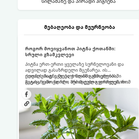
სილამაზე და პირადი ჰიგიენა
მებაღეობა და მეურნეობა
როგორ მოვიყვანოთ პიტნა ქოთანში:
სრული გზამკვლევი
პიტნა ერთ-ერთი ყველაზე სურნელოვანი და
ადვილად გასაზრდელი მცენარეა. ის
იდეალურად ეგუება ქოთანში ცხოვრებას,
ქოთნის პიტნა მთელი წლის განმავლობაში
მეტიც, გამოცდილი მებაღეები გვირჩევენ, რომ
გაგახარებთ ნორჩი, არომატული ფოთლებით
პიტნა მხოლოდ ქოთანში მოვიყვანოთ, რადგან
ჩაის, ლიმონათისა თუ კერძებისთვის.
ღია გრუნტში (ბაღში) დარგვისას ის ფესვებით
ძალიან სწრაფად ვრცელდება და სხვა
მცენარეებს ავიწროებს.