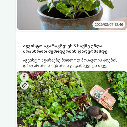
2026/08/07 12:46
აგვისტო აგარაკზე: ეს 5 საქმე უნდა
მოასწროთ შემოდგომის დადგომამდე
აგვისტო აგარაკზე მხოლოდ მოსავლის აღების
დრო არ არის - ეს არის გადამწყვეტი თვე,
როდესაც საფუძველი ეყრება მომავალი წლის
მოსავალს და ბაღი მზადდება შემოდგომა-
ზამთრის სეზონისთვის. იმისათვის, რომ
ნიადაგმა ენერგია აღიდგინოს, ხოლო
მცენარეებმა ზამთარს გაუძლონ, აგვისტოს
ბოლომდე 5 მნიშვნელოვანი საქმის გაკეთება
უნდა მოასწროთ: