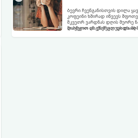
ბევრი ჩვენგანისთვის დილა ყა
კოფეინი ხშირად იწვევს შფოთვა
მკვეთრ ვარდნას დღის მეორე ნ
დაიწყოთ და ენერგია დიდხანს შ
მიჰყევით ამ გზამკვლევს და ა
ალტერნატივას გვთავაზობენ.