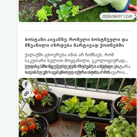
2026/08/07 12:41
ბოსტანი აივანზე: რომელი ბოსტნეული და
მწვანილი იზრდება მარტივად ქოთნებში
ქალაქში ცხოვრება იმას არ ნიშნავს, რომ
საკუთარი ხელით მოყვანილი, ეკოლოგიურად
სუფთა პროდუქტის გემოზე უარი თქვათ. პატარა
ქოთნებში მცენარეების მოშენება მარტივი,
აივანიც კი საკმარისია იმისათვის, რომ
სასიამოვნო და ესთეტიკური ჰობია. მთავარია
მოიწყოთ მინი-ბოსტანი, საიდანაც
იცოდეთ, რომელი კულტურები ეგუებიან
ყოველდღიურად ახალ, არომატულ მწვანილსა
ქოთნის პირობებს ყველაზე კარგად და როგორ
და ბოსტნეულს მოკრეფთ.
მოუაროთ მათ სწორად.