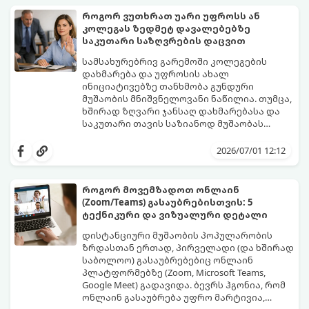
კონკურენციას“, „სტაბილურობას ვკარგავ“.
როგორ ვუთხრათ უარი უფროსს ან
თუმცა, რეალობა საპირისპიროა: თქვენ
კოლეგას ზედმეტ დავალებებზე
იწყებთ არა ნულიდან, არამედ უზარმაზარი
გთავაზობთ ნაბიჯ-ნაბიჯ გზამკვლევს, თუ
საკუთარი საზღვრების დაცვით
ცხოვრებისეული და პროფესიული
როგორ მართოთ კარიერული
გამოცდილებით (Soft Skills), რაც 20 წლის
"რესტარტი" სწორად და
სამსახურებრივ გარემოში კოლეგების
დამწყებებს ფიზიკურად არ გააჩნიათ.
უმტკივნეულოდ:
დახმარება და უფროსის ახალ
ინიციატივებზე თანხმობა გუნდური
მუშაობის მნიშვნელოვანი ნაწილია. თუმცა,
ხშირად ზღვარი ჯანსაღ დახმარებასა და
საკუთარი თავის საზიანოდ მუშაობას
შორის ძალიან ვიწროა. თუკი ყველას
მთავარი პრობლემა ისაა, რომ ბევრს უარის
ყველაფერზე „კის“ ეუბნებით, რისკის ქვეშ
თქმა უხეშობად ან
2026/07/01 12:12
აყენებთ საკუთარ მენტალურ
არაპროფესიონალიზმად მიაჩნია.
ჯანმრთელობას, დროთა განმავლობაში
რეალურად კი, საკუთარი რესურსების
ხდებით ე.წ. „ტოქსიკური ოფისის“
სწორი მენეჯმენტი და პირადი საზღვრების
როგორ მოვემზადოთ ონლაინ
მსხვერპლი და მიდიხართ პროფესიულ
დაცვა მაღალი პროფესიონალიზმის
(Zoom/Teams) გასაუბრებისთვის: 5
გადაწვამდე.
ნიშანია. ამისათვის საჭიროა ფლობდეთ
გთავაზობთ პრაქტიკულ გზამკვლევსა და
ტექნიკური და ვიზუალური დეტალი
ასერტული (თავდაჯერებული, მშვიდი და
მზა ფრაზებს, თუ როგორ დაიცვათ
კორექტული) კომუნიკაციის წესებს.
საკუთარი საზღვრები სამსახურში
დისტანციური მუშაობის პოპულარობის
კონფლიქტის გარეშე:
ზრდასთან ერთად, პირველადი (და ხშირად
საბოლოო) გასაუბრებებიც ონლაინ
პლატფორმებზე (Zoom, Microsoft Teams,
Google Meet) გადავიდა. ბევრს ჰგონია, რომ
ონლაინ გასაუბრება უფრო მარტივია,