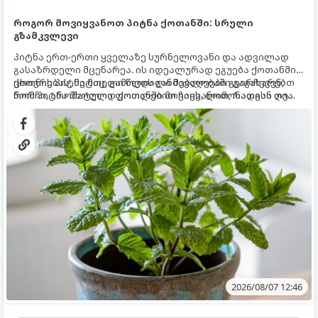
როგორ მოვიყვანოთ პიტნა ქოთანში: სრული
გზამკვლევი
პიტნა ერთ-ერთი ყველაზე სურნელოვანი და ადვილად
გასაზრდელი მცენარეა. ის იდეალურად ეგუება ქოთანში
ცხოვრებას, მეტიც, გამოცდილი მებაღეები გვირჩევენ,
ქოთნის პიტნა მთელი წლის განმავლობაში გაგახარებთ
რომ პიტნა მხოლოდ ქოთანში მოვიყვანოთ, რადგან ღია
ნორჩი, არომატული ფოთლებით ჩაის, ლიმონათისა თუ
გრუნტში (ბაღში) დარგვისას ის ფესვებით ძალიან
კერძებისთვის.
სწრაფად ვრცელდება და სხვა მცენარეებს ავიწროებს.
2026/08/07 12:46