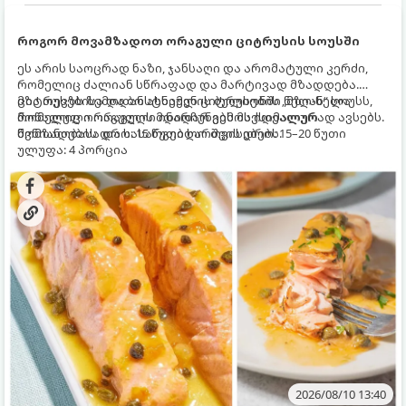
როგორ მოვამზადოთ ორაგული ციტრუსის სოუსში
ეს არის საოცრად ნაზი, ჯანსაღი და არომატული კერძი,
რომელიც ძალიან სწრაფად და მარტივად მზადდება.
ციტრუსებისა და ბოსტნეულის ბულიონში ნელ-ნელა
მზა თევზს ზემოდან ასხამენ ციტრუსების „მზიან“ სოუსს,
მოწალული ორაგული ინარჩუნებს მაქსიმალურ
რომელიც ორაგულის მდიდარ გემოს იდეალურად ავსებს.
წვნიანობასა და სასარგებლო თვისებებს.
მომზადების დრო: 15 წუთი ხარშვის დრო: 15–20 წუთი
ულუფა: 4 პორცია
2026/08/10 13:40