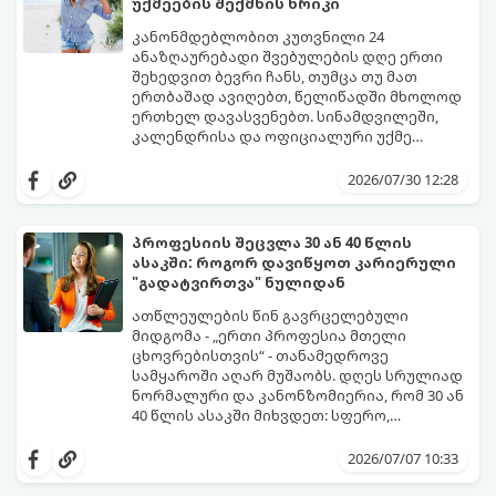
უქმეების შექმნის ხრიკი
კანონმდებლობით კუთვნილი 24
ანაზღაურებადი შვებულების დღე ერთი
შეხედვით ბევრი ჩანს, თუმცა თუ მათ
ერთბაშად ავიღებთ, წელიწადში მხოლოდ
ერთხელ დავასვენებთ. სინამდვილეში,
კალენდრისა და ოფიციალური უქმე
დღეების ჭკვიანური კომბინაციით,
გთავაზობთ ეფექტურ სტრატეგიასა და
შესაძლებელია შვებულების თითო-ოროლა
ხრიკებს, თუ როგორ „გავწელოთ“
2026/07/30 12:28
დღის გამოყენებით წელიწადში
დასვენების დღეები მაქსიმალურად.
რამდენჯერმე მოვიწყოთ ხანგრძლივი, 4-
დღიანი უქმეები (Mini-Vacations).
პროფესიის შეცვლა 30 ან 40 წლის
ასაკში: როგორ დავიწყოთ კარიერული
"გადატვირთვა" ნულიდან
ათწლეულების წინ გავრცელებული
მიდგომა - „ერთი პროფესია მთელი
ცხოვრებისთვის“ - თანამედროვე
სამყაროში აღარ მუშაობს. დღეს სრულიად
ნორმალური და კანონზომიერია, რომ 30 ან
40 წლის ასაკში მიხვდეთ: სფერო,
რომელსაც წლები შეალიეთ, აღარ
ამ ასაკში კარიერის ნულიდან დაწყების
გაბედნიერებთ, აღარ არის შემოსავლიანი
იდეა ხშირად დიდ შიშებთანაა
2026/07/07 10:33
ან უბრალოდ ამოიწურა.
დაკავშირებული - „უკვე გვიანია“,
„ახალგაზრდებს ვერ გავუწევ