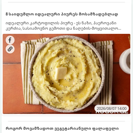
8 საიდუმლო იდეალური პიურეს მოსამზადებლად
იდეალური კარტოფილის პიურე - ეს ნაზი, ჰაეროვანი
კერძია, სასიამოვნო გემოთი და ნაღების-მოყვითალო
ფერით. მისი მომზადება ძალიან მარტივია, მაგრამ
არსებობს რამდენიმე საიდუმლო, რომლებიც უნდა
იცოდეთ, რომ პიურე იდეალურად გემრიელი გამოვიდეს.
2026/08/07 14:00
როგორ მოვამზადოთ ვეგეტარიანული ფალაფელი