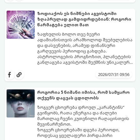
გაიგეთ, მოხვდით თუ არა ამ იღბლიანთა
შორის:
ზოდიაქოს ეს ნიშნები აგვისტოში
ზღაპრულად გამდიდრდებიან: როგორი
წარმატება ელით მათ
ზაფხულის ბოლო თვე ბევრი
ადამიანისთვის არამხოლოდ შვებულებისა
და დასვენების, არამედ ფინანსური
გარღვევის პერიოდიც გახდება.
ასტროლოგების პროგნოზით, პლანეტების
განლაგება აგვისტოში შექმნის უნიკალურ
ენერგეტიკულ ნაკადებს, რომლებიც
გაიგეთ, მოხვდით თუ არა იმ იღბლიანთა
ზოდიაქოს 4 ნიშანს ფინანსური წარმატების
შორის, ვისაც აგვისტოში ფინანსური
2026/07/31 09:56
მიღწევასა და შემოსავლების
იღბალი გაუღიმებს:
საგრძნობლად გაზრდაში დაეხმარება.
როგორია 5 ნიშანი იმისა, რომ სამყარო
თქვენს დაცვას ცდილობს
ზოგჯერ ცხოვრება დროულ „კარანტინს“
გვიწყობს, რათა ენერგია და ძალები
მართლაც ჩვენი კუთვნილი რაღაცისთვის
შევინარჩუნოთ.
ზოგჯერ ცხოვრებაში დგება პერიოდი,
როდესაც ყველაფერი პირდაპირი