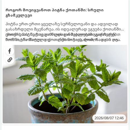
როგორ მოვიყვანოთ პიტნა ქოთანში: სრული
გზამკვლევი
პიტნა ერთ-ერთი ყველაზე სურნელოვანი და ადვილად
გასაზრდელი მცენარეა. ის იდეალურად ეგუება ქოთანში
ცხოვრებას, მეტიც, გამოცდილი მებაღეები გვირჩევენ,
ქოთნის პიტნა მთელი წლის განმავლობაში გაგახარებთ
რომ პიტნა მხოლოდ ქოთანში მოვიყვანოთ, რადგან ღია
ნორჩი, არომატული ფოთლებით ჩაის, ლიმონათისა თუ
გრუნტში (ბაღში) დარგვისას ის ფესვებით ძალიან
კერძებისთვის.
სწრაფად ვრცელდება და სხვა მცენარეებს ავიწროებს.
2026/08/07 12:46