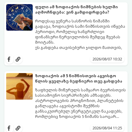
ფული ამ ზოდიაქოს ნიშნების ხელში
აღმოჩნდება: ვინ გამდიდრდება?
როდესაც ვენერა სასწორის ნიშანში
გადავა, ზოდიაქოს სამი ნიშნისთვის იწყება
პერიოდი, რომელიც ხანგრძლივი
ფინანსური ნერვიულობის შემდეგ შვებას
მოიტანს.
ეს გახდება თავისებური ჯილდო მათთვის,
ვინც დიდხანს შრომობდა, მოთმინებას
იჩენდა და სირთულეების მიუხედავად წინ
2026/08/07 10:32
სვლას განაგრძობდა. ბევრი მიეჩვია
სტაბილურობისთვის ბრძოლას,
სურვილების გადადებასა და ხარჯების
ზოდიაქოს ამ 5 ნიშნისთვის აგვისტო
მკაცრ კონტროლს. თუმცა, ახლა სიტუაცია
პრობლემები, რომლებიც უსასრულო
წლის ყველაზე ბედნიერი თვე გახდება
თანდათან შეიცვლება.
გეგონათ, უკან დაიხევს, ამასთან ერთად კი
გაჩნდება მეტი ნდობა მომავლის მიმართ.
ზაფხულის მიწურულს სამყარო ბევრისთვის
რთული პერიოდის შემდეგ ეს ნიშნები
სასიამოვნო სიურპრიზებს ამზადებს.
შეძლებენ ამოისუნთქონ და დაინახონ
ასტროლოგების პროგნოზით, პლანეტების
ახალი შესაძლებლობები.
განლაგება აგვისტოში შექმნის
განსაკუთრებულ ენერგეტიკულ ნაკადებს,
რომლებიც ზოდიაქოს 5 ნიშანს საოცარ
იღბალს, ჰარმონიასა და წარმატებას
მათთვის აგვისტო გარდამტეხი და წლის
მოუტანს.
ყველაზე ბედნიერი თვე აღმოჩნდება.
2026/08/04 11:25