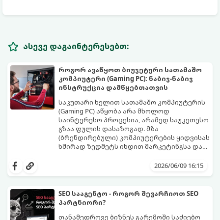
ასევე დაგაინტერესებთ:
როგორ ავაწყოთ ბიუჯეტური სათამაშო
კომპიუტერი (Gaming PC): ნაბიჯ-ნაბიჯ
ინსტრუქცია დამწყებთათვის
საკუთარი ხელით სათამაშო კომპიუტერის
(Gaming PC) აწყობა არა მხოლოდ
საინტერესო პროცესია, არამედ საუკეთესო
გზაა ფულის დასაზოგად. მზა
(ბრენდირებული) კომპიუტერების ყიდვისას
ხშირად ზედმეტს იხდით მარკეტინგსა და
არაბალანსირებულ კომპონენტებში.
ეს დეტალური გზამკვლევი დაგეხმარებათ
ბიუჯეტური სისტემის აწყობისას მთავარია
შეარჩიოთ სწორი კომპონენტები და
2026/06/09 16:15
პრიორიტეტების სწორად გადანაწილება -
ააწყოთ დაბალანსებული სისტემა
ყოველი ლარი იქ უნდა დაიხარჯოს, რაც
მინიმალურ ბიუჯეტში.
თამაშში კადრების რაოდენობას (FPS)
SEO სააგენტო - როგორ შევარჩიოთ SEO
პირდაპირ ზრდის.
პარტნიორი?
თანამედროვე ბიზნეს გარემოში საძიებო