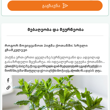
გაგზავნა
მებაღეობა და მეურნეობა
როგორ მოვიყვანოთ პიტნა ქოთანში: სრული
გზამკვლევი
პიტნა ერთ-ერთი ყველაზე სურნელოვანი და ადვილად
გასაზრდელი მცენარეა. ის იდეალურად ეგუება ქოთანში
ცხოვრებას, მეტიც, გამოცდილი მებაღეები გვირჩევენ,
ქოთნის პიტნა მთელი წლის განმავლობაში გაგახარებთ
რომ პიტნა მხოლოდ ქოთანში მოვიყვანოთ, რადგან ღია
ნორჩი, არომატული ფოთლებით ჩაის, ლიმონათისა თუ
გრუნტში (ბაღში) დარგვისას ის ფესვებით ძალიან
კერძებისთვის.
სწრაფად ვრცელდება და სხვა მცენარეებს ავიწროებს.