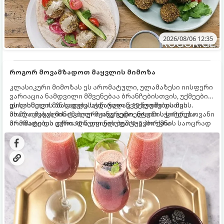
2026/08/06 12:35
როგორ მოვამზადოთ მაყვლის მიმოზა
კლასიკური მიმოზას ეს არომატული, ულამაზესი იისფერი
ვარიაცია ნამდვილი მშვენებაა ბრანჩებისთვის, უქმეების
დილისთვის ან სადღესასწაულო წვეულებებისთვის.
ეს სასმელი მზადდება სულ რაღაც 10 წუთში და მის
ახალი მაყვლის ტკბილ-მჟავე გემო, ლაიმის ციტრუსოვანი
მომზადებას მინიმალური ინგრედიენტები სჭირდება.
არომატი და ცქრიალა ღვინის ბუშტუკები ქმნის საოცრად
მომზადების დრო: 10 წუთი ულუფა: 4–6 პორცია
დახვეწილ და მაგრილებელ კოქტეილს.