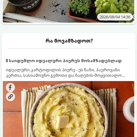
2026/08/04 14:36
რა მოვამზადოთ?
8 საიდუმლო იდეალური პიურეს მოსამზადებლად
იდეალური კარტოფილის პიურე - ეს ნაზი, ჰაეროვანი
კერძია, სასიამოვნო გემოთი და ნაღების-მოყვითალო
ფერით. მისი მომზადება ძალიან მარტივია, მაგრამ
არსებობს რამდენიმე საიდუმლო, რომლებიც უნდა
იცოდეთ, რომ პიურე იდეალურად გემრიელი გამოვიდეს.