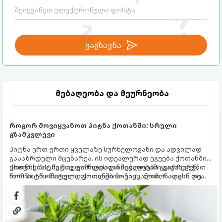
საფრთხისგან შორს მივყავართ.
გაგზავნა
მებაღეობა და მეურნეობა
როგორ მოვიყვანოთ პიტნა ქოთანში: სრული
გზამკვლევი
პიტნა ერთ-ერთი ყველაზე სურნელოვანი და ადვილად
გასაზრდელი მცენარეა. ის იდეალურად ეგუება ქოთანში
ცხოვრებას, მეტიც, გამოცდილი მებაღეები გვირჩევენ,
ქოთნის პიტნა მთელი წლის განმავლობაში გაგახარებთ
რომ პიტნა მხოლოდ ქოთანში მოვიყვანოთ, რადგან ღია
ნორჩი, არომატული ფოთლებით ჩაის, ლიმონათისა თუ
გრუნტში (ბაღში) დარგვისას ის ფესვებით ძალიან
კერძებისთვის.
სწრაფად ვრცელდება და სხვა მცენარეებს ავიწროებს.