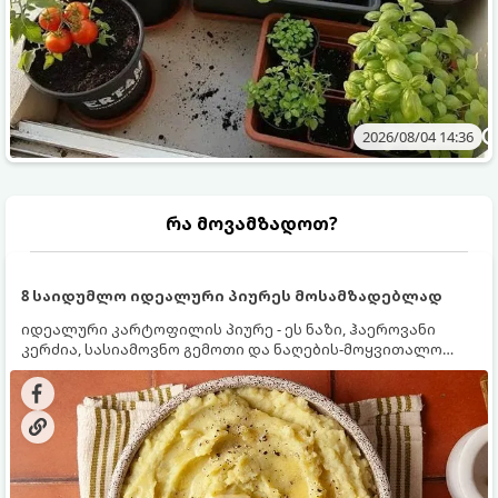
2026/08/04 14:36
რა მოვამზადოთ?
8 საიდუმლო იდეალური პიურეს მოსამზადებლად
იდეალური კარტოფილის პიურე - ეს ნაზი, ჰაეროვანი
კერძია, სასიამოვნო გემოთი და ნაღების-მოყვითალო
ფერით. მისი მომზადება ძალიან მარტივია, მაგრამ
არსებობს რამდენიმე საიდუმლო, რომლებიც უნდა
იცოდეთ, რომ პიურე იდეალურად გემრიელი გამოვიდეს.