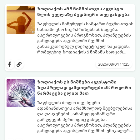
სტაბილურობისთვის ბრძოლას,
სურვილების გადადებასა და ხარჯების
ზოდიაქოს ამ 5 ნიშნისთვის აგვისტო
მკაცრ კონტროლს. თუმცა, ახლა სიტუაცია
პრობლემები, რომლებიც უსასრულო
წლის ყველაზე ბედნიერი თვე გახდება
თანდათან შეიცვლება.
გეგონათ, უკან დაიხევს, ამასთან ერთად კი
გაჩნდება მეტი ნდობა მომავლის მიმართ.
ზაფხულის მიწურულს სამყარო ბევრისთვის
რთული პერიოდის შემდეგ ეს ნიშნები
სასიამოვნო სიურპრიზებს ამზადებს.
შეძლებენ ამოისუნთქონ და დაინახონ
ასტროლოგების პროგნოზით, პლანეტების
ახალი შესაძლებლობები.
განლაგება აგვისტოში შექმნის
განსაკუთრებულ ენერგეტიკულ ნაკადებს,
რომლებიც ზოდიაქოს 5 ნიშანს საოცარ
იღბალს, ჰარმონიასა და წარმატებას
მათთვის აგვისტო გარდამტეხი და წლის
მოუტანს.
ყველაზე ბედნიერი თვე აღმოჩნდება.
2026/08/04 11:25
გაიგეთ, მოხვდით თუ არა ამ იღბლიანთა
შორის:
ზოდიაქოს ეს ნიშნები აგვისტოში
ზღაპრულად გამდიდრდებიან: როგორი
წარმატება ელით მათ
ზაფხულის ბოლო თვე ბევრი
ადამიანისთვის არამხოლოდ შვებულებისა
და დასვენების, არამედ ფინანსური
გარღვევის პერიოდიც გახდება.
ასტროლოგების პროგნოზით, პლანეტების
განლაგება აგვისტოში შექმნის უნიკალურ
ენერგეტიკულ ნაკადებს, რომლებიც
გაიგეთ, მოხვდით თუ არა იმ იღბლიანთა