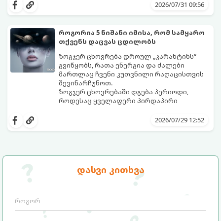
ზოდიაქოს 4 ნიშანს ფინანსური წარმატების
შორის, ვისაც აგვისტოში ფინანსური
2026/07/31 09:56
მიღწევასა და შემოსავლების
იღბალი გაუღიმებს:
საგრძნობლად გაზრდაში დაეხმარება.
როგორია 5 ნიშანი იმისა, რომ სამყარო
თქვენს დაცვას ცდილობს
ზოგჯერ ცხოვრება დროულ „კარანტინს“
გვიწყობს, რათა ენერგია და ძალები
მართლაც ჩვენი კუთვნილი რაღაცისთვის
შევინარჩუნოთ.
ზოგჯერ ცხოვრებაში დგება პერიოდი,
როდესაც ყველაფერი პირდაპირი
მნიშვნელობით ხელიდან გვეცლება:
იშლება მნიშვნელოვანი გარიგებები,
2026/07/29 12:52
უქმდება დიდხანს ნანატრი მოგზაურობები,
ხოლო ადამიანები, რომლებსაც
ახლობლებად ვთვლიდით, უეცრად მიდიან.
აი, 5 აშკარა ნიშანი იმისა, რომ
ასეთ მომენტებში ადვილია
მომხდარი მარცხი სასჯელი კი არა,
სასოწარკვეთილებაში ჩავარდნა. თუმცა
თქვენი დაცვისკენ მიმართული
დასვი კითხვა
ეზოთერიკასა და ფსიქოლოგიაში ეს
სამყაროს მცდელობაა:
ფენომენი ხშირად სხვანაირად
განიხილება: როგორც სამყაროს (ან ჩვენი
არაცნობიერის) ფარული დამცავი
მექანიზმების მუშაობა, რომელთაც
რეალური, მაგრამ ჯერ კიდევ უხილავი