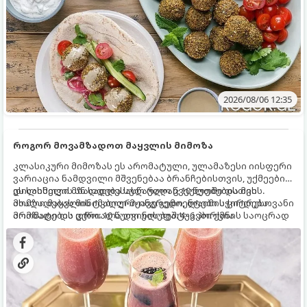
2026/08/06 12:35
როგორ მოვამზადოთ მაყვლის მიმოზა
კლასიკური მიმოზას ეს არომატული, ულამაზესი იისფერი
ვარიაცია ნამდვილი მშვენებაა ბრანჩებისთვის, უქმეების
დილისთვის ან სადღესასწაულო წვეულებებისთვის.
ეს სასმელი მზადდება სულ რაღაც 10 წუთში და მის
ახალი მაყვლის ტკბილ-მჟავე გემო, ლაიმის ციტრუსოვანი
მომზადებას მინიმალური ინგრედიენტები სჭირდება.
არომატი და ცქრიალა ღვინის ბუშტუკები ქმნის საოცრად
მომზადების დრო: 10 წუთი ულუფა: 4–6 პორცია
დახვეწილ და მაგრილებელ კოქტეილს.