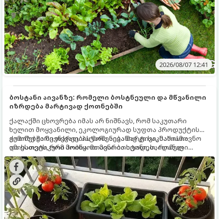
2026/08/07 12:41
ბოსტანი აივანზე: რომელი ბოსტნეული და მწვანილი
იზრდება მარტივად ქოთნებში
ქალაქში ცხოვრება იმას არ ნიშნავს, რომ საკუთარი
ხელით მოყვანილი, ეკოლოგიურად სუფთა პროდუქტის
გემოზე უარი თქვათ. პატარა აივანიც კი საკმარისია
ქოთნებში მცენარეების მოშენება მარტივი, სასიამოვნო
იმისათვის, რომ მოიწყოთ მინი-ბოსტანი, საიდანაც
და ესთეტიკური ჰობია. მთავარია იცოდეთ, რომელი
ყოველდღიურად ახალ, არომატულ მწვანილსა და
კულტურები ეგუებიან ქოთნის პირობებს ყველაზე კარგად
ბოსტნეულს მოკრეფთ.
და როგორ მოუაროთ მათ სწორად.