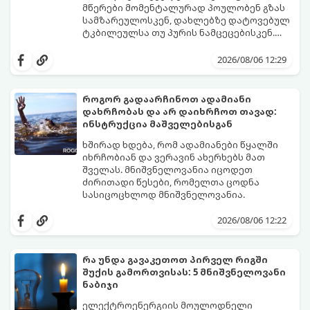
მწერები მომენტალურად პოულობენ გზას
სამზარეულოსკენ, დახლებზე დატოვებულ
ტკბილეულსა თუ პურის ნამცეცებისკენ.
მართალია, ბაზარზე უამრავი ქიმიური
საბედნიეროდ, არსებობს ერთი ძალიან
სპრეი და შხამქიმიკატი იყიდება, თუმცა
მარტივი, უსაფრთხო და იაფი
2026/08/06 12:29
ბევრს ერიდება მათი გამოყენება
საყოფაცხოვრებო ხრიკი. სპეციალური
სამზარეულოში, განსაკუთრებით მაშინ, თუ
ხელნაკეთი ხაფანგის საშუალებით,
სახლში პატარა ბავშვები ან შინაური
ჭიანჭველების მთელ კოლონიას სულ
როგორ გადაარჩინოთ ადამიანი
ცხოველები არიან.
რამდენიმე დღეში დაამარცხებთ.
დახრჩობას და არ დაიხრჩოთ თავად:
გთავაზობთ ეფექტური ხაფანგის
ინსტრუქცია მაშველებისგან
მომზადების რეცეპტს:
ხშირად ხდება, რომ ადამიანები წყალში
იხრჩობიან და ვერავინ ახერხებს მათ
შველას. მნიშვნელოვანია იცოდეთ
ძირითადი წესები, რომელთა ცოდნა
სასიცოცხლოდ მნიშვნელოვანია.
2026/08/06 12:22
რა უნდა გავაკეთოთ პირველ რიგში
შუქის გამორთვისას: 5 მნიშვნელოვანი
ნაბიჯი
ელექტროენერგიის მოულოდნელი