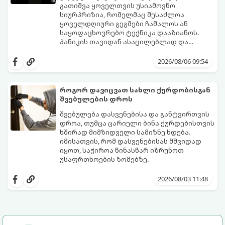
გათიშვა ყოველთვის უსიამოვნო
სიურპრიზია, რომელმაც შესაძლოა
ყოველდღიური გეგმები ჩაშალოს ან
საყოფაცხოვრებო ტექნიკა დააზიანოს.
პანიკის თავიდან ასაცილებლად და
საკუთარი სახლის უსაფრთხოების
გთავაზობთ 5 აუცილებელ ნაბიჯს,
უზრუნველსაყოფად, მნიშვნელოვანია
რომლებიც შუქის ქრობისთანავე
2026/08/06 09:54
იცოდეთ მოქმედების ზუსტი
პირველ რიგში უნდა გადადგათ:
თანმიმდევრობა.
როგორ დავიცვათ სახლი ქურდობისგან
შვებულების დროს
შვებულება დასვენებისა და განტვირთვის
დროა, თუმცა ცარიელი ბინა ქურდებისთვის
ხშირად მიმზიდველი სამიზნე ხდება.
იმისათვის, რომ დასვენებისას მშვიდად
იყოთ, საჭიროა წინასწარ იზრუნოთ
უსაფრთხოების ზომებზე.
გთავაზობთ პრაქტიკულ რჩევებს, თუ
როგორ დავიცვათ სახლი
2026/08/03 11:48
დაუპატიჟებელი სტუმრებისგან: