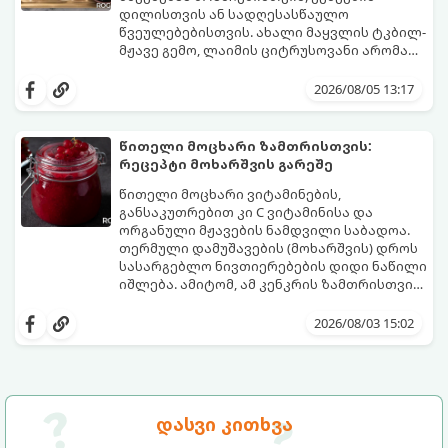
ბურთულა (4–6 პორცია)
დილისთვის ან სადღესასწაულო
წვეულებებისთვის. ახალი მაყვლის ტკბილ-
მჟავე გემო, ლაიმის ციტრუსოვანი არომატი
და ცქრიალა ღვინის ბუშტუკები ქმნის
ეს სასმელი მზადდება სულ რაღაც 10 წუთში
საოცრად დახვეწილ და მაგრილებელ
და მის მომზადებას მინიმალური
2026/08/05 13:17
კოქტეილს.
ინგრედიენტები სჭირდება.
მომზადების დრო: 10 წუთი ულუფა: 4–6
პორცია
წითელი მოცხარი ზამთრისთვის:
რეცეპტი მოხარშვის გარეშე
წითელი მოცხარი ვიტამინების,
განსაკუთრებით კი C ვიტამინისა და
ორგანული მჟავების ნამდვილი საბადოა.
თერმული დამუშავების (მოხარშვის) დროს
სასარგებლო ნივთიერებების დიდი ნაწილი
იშლება. ამიტომ, ამ კენკრის ზამთრისთვის
შესანახად საუკეთესო გზა „ცოცხალი ჯემის“
ეს მეთოდი ინარჩუნებს მოცხარის
მომზადებაა - მოხარშვის გარეშე.
ბუნებრივ, კაშკაშა გემოს, არომატს და
2026/08/03 15:02
ყველა სასარგებლო თვისებას.
დასვი კითხვა