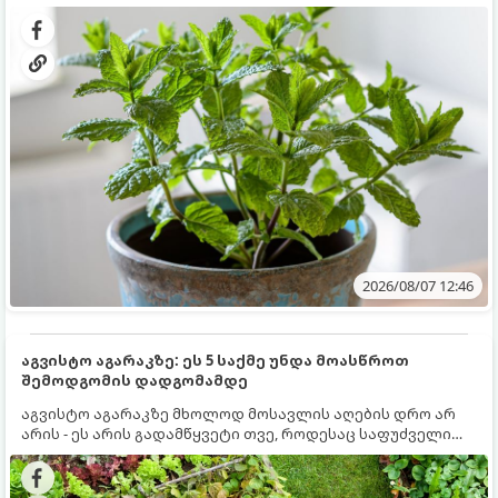
გრუნტში (ბაღში) დარგვისას ის ფესვებით ძალიან
კერძებისთვის.
სწრაფად ვრცელდება და სხვა მცენარეებს ავიწროებს.
2026/08/07 12:46
აგვისტო აგარაკზე: ეს 5 საქმე უნდა მოასწროთ
შემოდგომის დადგომამდე
აგვისტო აგარაკზე მხოლოდ მოსავლის აღების დრო არ
არის - ეს არის გადამწყვეტი თვე, როდესაც საფუძველი
ეყრება მომავალი წლის მოსავალს და ბაღი მზადდება
შემოდგომა-ზამთრის სეზონისთვის. იმისათვის, რომ
ნიადაგმა ენერგია აღიდგინოს, ხოლო მცენარეებმა