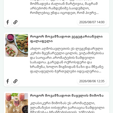
მომზადება ძალიან მარტივია, მაგრამ
არსებობს რამდენიმე საიდუმლო,
რომლებიც უნდა იცოდეთ, რომ პიურე
იდეალურად გემრიელი გამოვიდეს.
2026/08/07 14:00
როგორ მოვამზადოთ ვეგეტარიანული
ფალაფელი
ახლო აღმოსავლეთის ეს ლეგენდარული
კერძი მცენარეული ცილის, ვიტამინებისა
და საოცარი არომატების ნამდვილი
საბადოა. გარედან ოქროსფერი და
ხრაშუნა, ხოლო შიგნიდან ნაზი და მწვანე
ფალაფელის ბურთულები იდეალურია
პიტაში (არაბულ პურში) ჩასადებად,
ამ რეცეპტის მთავარი საიდუმლო იმაში
სალათებთან ერთად ან ტახინის (სესამის)
მდგომარეობს, რომ გამოიყენება
2026/08/06 12:35
სოუსთან მირთმევისთვის.
გამომშრალი და ჩამბალი მუხუდო და არა
დაკონსერვებული, რათა ბურთულებმა
შეწვისას ფორმა იდეალურად შეინარჩუნოს
როგორ მოვამზადოთ მაყვლის მიმოზა
და არ დაიშალოს.
მომზადების დრო: 20 წუთი (დამატებით
კლასიკური მიმოზას ეს არომატული,
მუხუდოს ჩალბობის დრო: 12-24 საათი)
ულამაზესი იისფერი ვარიაცია ნამდვილი
შეწვის დრო: 10–15 წუთი ულუფა: 20–24 ცალი
მშვენებაა ბრანჩებისთვის, უქმეების