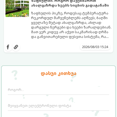
ზაფხულში: როგორ დავეხმაროთ
ახალგაზრდა ხეებს სიცხის გადატანაში
ზაფხულის პიკზე, როდესაც ტემპერატურა
რეკორდულ მაჩვენებლებს აღწევს, ბაღში
ყველაზე მეტად ახალგაზრდა, ახლად
დარგული ნერგები და ხეები ზარალდებიან.
მათ ჯერ კიდევ არ აქვთ საკმარისად ღრმა
და განვითარებული ფესვთა სისტემა, რათა
ნიადაგის ქვედა ფენებიდან ტენი
თუ ახალგაზრდა ხეებს ზაფხულში სწორად
დამოუკიდებლად მოიპოვონ.
არ დავეხმარებით, მათ შესაძლოა
2026/08/03 15:24
ფოთლები დასცვივდეთ, ხმობა დაიწყონ ან
ზამთრის ყინვებს სუსტი ორგანიზმით
შეხვდნენ.
გთავაზობთ მებაღეების გამოცდილ
საიდუმლოებებსა და ოქროს წესებს, თუ
დასვი კითხვა
როგორ გადავარჩინოთ ახალგაზრდა ხეები
ზაფხულის სიცხეში: