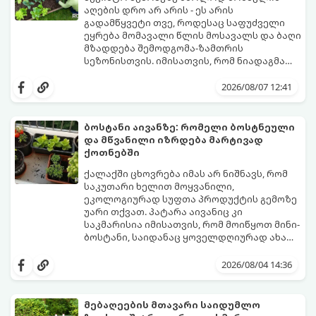
აღების დრო არ არის - ეს არის
გადამწყვეტი თვე, როდესაც საფუძველი
ეყრება მომავალი წლის მოსავალს და ბაღი
მზადდება შემოდგომა-ზამთრის
სეზონისთვის. იმისათვის, რომ ნიადაგმა
ენერგია აღიდგინოს, ხოლო მცენარეებმა
ზამთარს გაუძლონ, აგვისტოს ბოლომდე 5
2026/08/07 12:41
მნიშვნელოვანი საქმის გაკეთება უნდა
მოასწროთ:
ბოსტანი აივანზე: რომელი ბოსტნეული
და მწვანილი იზრდება მარტივად
ქოთნებში
ქალაქში ცხოვრება იმას არ ნიშნავს, რომ
საკუთარი ხელით მოყვანილი,
ეკოლოგიურად სუფთა პროდუქტის გემოზე
უარი თქვათ. პატარა აივანიც კი
საკმარისია იმისათვის, რომ მოიწყოთ მინი-
ბოსტანი, საიდანაც ყოველდღიურად ახალ,
არომატულ მწვანილსა და ბოსტნეულს
ქოთნებში მცენარეების მოშენება მარტივი,
მოკრეფთ.
სასიამოვნო და ესთეტიკური ჰობია.
2026/08/04 14:36
მთავარია იცოდეთ, რომელი კულტურები
ეგუებიან ქოთნის პირობებს ყველაზე
კარგად და როგორ მოუაროთ მათ სწორად.
მებაღეების მთავარი საიდუმლო