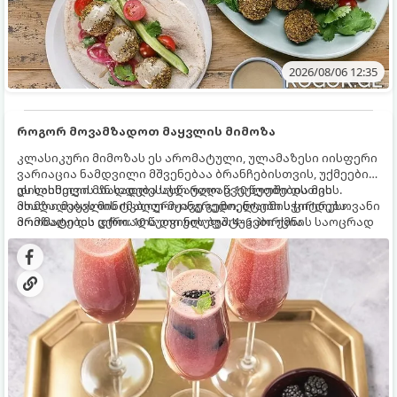
2026/08/06 12:35
როგორ მოვამზადოთ მაყვლის მიმოზა
კლასიკური მიმოზას ეს არომატული, ულამაზესი იისფერი
ვარიაცია ნამდვილი მშვენებაა ბრანჩებისთვის, უქმეების
დილისთვის ან სადღესასწაულო წვეულებებისთვის.
ეს სასმელი მზადდება სულ რაღაც 10 წუთში და მის
ახალი მაყვლის ტკბილ-მჟავე გემო, ლაიმის ციტრუსოვანი
მომზადებას მინიმალური ინგრედიენტები სჭირდება.
არომატი და ცქრიალა ღვინის ბუშტუკები ქმნის საოცრად
მომზადების დრო: 10 წუთი ულუფა: 4–6 პორცია
დახვეწილ და მაგრილებელ კოქტეილს.