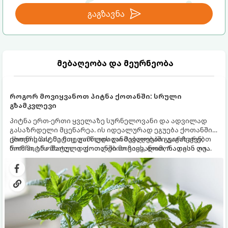
გაგზავნა
მებაღეობა და მეურნეობა
როგორ მოვიყვანოთ პიტნა ქოთანში: სრული
გზამკვლევი
პიტნა ერთ-ერთი ყველაზე სურნელოვანი და ადვილად
გასაზრდელი მცენარეა. ის იდეალურად ეგუება ქოთანში
ცხოვრებას, მეტიც, გამოცდილი მებაღეები გვირჩევენ,
ქოთნის პიტნა მთელი წლის განმავლობაში გაგახარებთ
რომ პიტნა მხოლოდ ქოთანში მოვიყვანოთ, რადგან ღია
ნორჩი, არომატული ფოთლებით ჩაის, ლიმონათისა თუ
გრუნტში (ბაღში) დარგვისას ის ფესვებით ძალიან
კერძებისთვის.
სწრაფად ვრცელდება და სხვა მცენარეებს ავიწროებს.