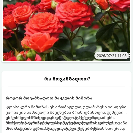
2026/07/31 11:05
რა მოვამზადოთ?
როგორ მოვამზადოთ მაყვლის მიმოზა
კლასიკური მიმოზას ეს არომატული, ულამაზესი იისფერი
ვარიაცია ნამდვილი მშვენებაა ბრანჩებისთვის, უქმეების
დილისთვის ან სადღესასწაულო წვეულებებისთვის.
ეს სასმელი მზადდება სულ რაღაც 10 წუთში და მის
ახალი მაყვლის ტკბილ-მჟავე გემო, ლაიმის ციტრუსოვანი
მომზადებას მინიმალური ინგრედიენტები სჭირდება.
არომატი და ცქრიალა ღვინის ბუშტუკები ქმნის საოცრად
მომზადების დრო: 10 წუთი ულუფა: 4–6 პორცია