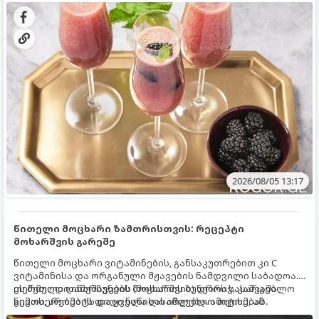
დახვეწილ და მაგრილებელ კოქტეილს.
2026/08/05 13:17
წითელი მოცხარი ზამთრისთვის: რეცეპტი
მოხარშვის გარეშე
წითელი მოცხარი ვიტამინების, განსაკუთრებით კი C
ვიტამინისა და ორგანული მჟავების ნამდვილი საბადოა.
თერმული დამუშავების (მოხარშვის) დროს სასარგებლო
ეს მეთოდი ინარჩუნებს მოცხარის ბუნებრივ, კაშკაშა
ნივთიერებების დიდი ნაწილი იშლება. ამიტომ, ამ
გემოს, არომატს და ყველა სასარგებლო თვისებას.
კენკრის ზამთრისთვის შესანახად საუკეთესო გზა