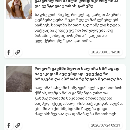
გააგრილოთ სახლი კონდიციონერისა
და ვენტილატორის გარეშე
ზაფხულის პიკზე, როდესაც გარეთ ჰაერის
ტემპერატურა რეკორდულ მაჩვენებლებს
აღწევს, სახლში სითბო გაუტანელი ხდება.
სიტუაცია კიდევ უფრო რთულდება, თუ
ბინაში კონდიციონერი არ გაქვთ ან
ელექტროენერგია გაითიშა.
საბედნიეროდ, არსებობს ფიზიკის მარტივი
კანონები და გამოცდილი ყოფითი ხრიკები,
2026/08/03 14:38
რომლებიც დაგეხმარებათ, საგრძნობლად
დაწიოთ ტემპერატურა სახლში და შექმნათ
სასიამოვნო სიგრილე სპეციალური
როგორ გავწმინდოთ ხალიჩა სწრაფად
ტექნიკის გარეშეც.
იატაკიდან აუღებლად: ეფექტური
გთავაზობთ 10 საუკეთესო და
ხრიკები და აპრობირებული მეთოდები
ხელმისაწვდომ მეთოდს:
ხალიჩა სახლში სიმყუდროვესა და სითბოს
ქმნის, თუმცა მისი გაწმენდა დროთა
განმავლობაში საკმაოდ შრომატევად
საქმედ იქცევა. ხალიჩის იატაკიდან აღება,
ეზოში ან ქიმწმენდაში წაღება დიდი
ძალისხმევასა და ფინანსებს მოითხოვს.
სინამდვილეში, არსებობს რამდენიმე
ეფექტური, ბიუჯეტური და აპრობირებული
2026/07/24 09:31
მეთოდი, რომელთა დახმარებითაც