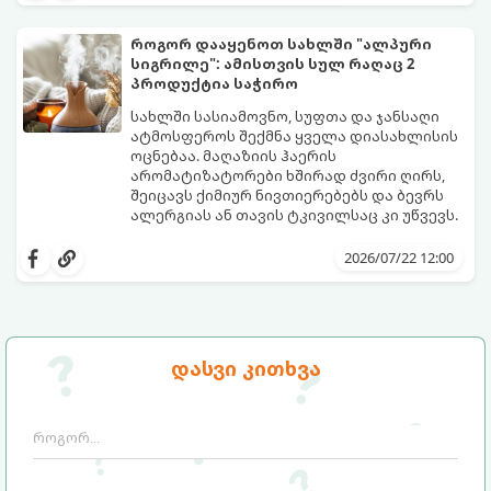
შეძლებთ ხალიჩის ადგილზევე გაწმენდას,
ლაქების ამოყვანასა და პირვანდელი
როგორ დააყენოთ სახლში "ალპური
სიახლის დაბრუნებას.
სიგრილე": ამისთვის სულ რაღაც 2
პროდუქტია საჭირო
სახლში სასიამოვნო, სუფთა და ჯანსაღი
ატმოსფეროს შექმნა ყველა დიასახლისის
ოცნებაა. მაღაზიის ჰაერის
არომატიზატორები ხშირად ძვირი ღირს,
შეიცავს ქიმიურ ნივთიერებებს და ბევრს
ალერგიას ან თავის ტკივილსაც კი უწვევს.
სინამდვილეში, ნამდვილი „ალპური
სიგრილისა“ და სიახლის ეფექტის მიღწევა
2026/07/22 12:00
სრულიად ბუნებრივი, უსაფრთხო და
ბიუჯეტური გზით არის შესაძლებელი.
ამისათვის სულ რაღაც 2 უბრალო
ინგრედიენტი დაგჭირდებათ, რომლებიც
სავარაუდოდ უკვე გაქვთ სამზარეულოში!
დასვი კითხვა