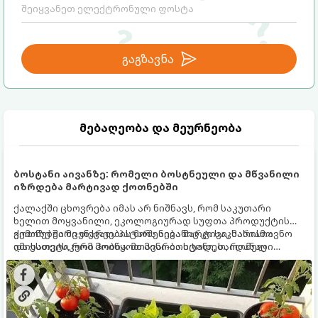
გაგზავნა
მებაღეობა და მეურნეობა
ბოსტანი აივანზე: რომელი ბოსტნეული და მწვანილი
იზრდება მარტივად ქოთნებში
ქალაქში ცხოვრება იმას არ ნიშნავს, რომ საკუთარი
ხელით მოყვანილი, ეკოლოგიურად სუფთა პროდუქტის
გემოზე უარი თქვათ. პატარა აივანიც კი საკმარისია
ქოთნებში მცენარეების მოშენება მარტივი, სასიამოვნო
იმისათვის, რომ მოიწყოთ მინი-ბოსტანი, საიდანაც
და ესთეტიკური ჰობია. მთავარია იცოდეთ, რომელი
ყოველდღიურად ახალ, არომატულ მწვანილსა და
კულტურები ეგუებიან ქოთნის პირობებს ყველაზე კარგად
ბოსტნეულს მოკრეფთ.
და როგორ მოუაროთ მათ სწორად.