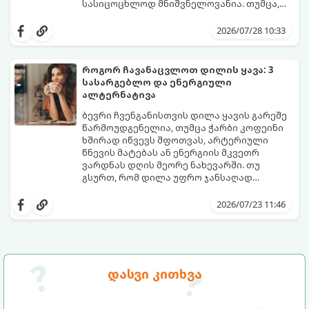
სასიცოცხლოდ მნიშვნელოვანია. თუმცა,
ყოველდღიური ფუსფუსის, საქმეებისა თუ
თუ ხშირად გავიწყდებათ წყლის
უბრალოდ ჩვევის არქონის გამო, დღის
დალევა ან მისი გემო მოსაწყენი
2026/07/28 10:33
განმავლობაში საჭირო ოდენობის წყლის
გეჩვენებათ, დიეტოლოგების ეს 5
დალევა ბევრისთვის ნამდვილ
მარტივი და ეფექტური რჩევა
გამოწვევად რჩება.
დაგეხმარებათ, წყლის სმა
როგორ ჩავანაცვლოთ დილის ყავა: 3
ყოველდღიურ, სასიამოვნო ჩვევად
სასარგებლო და ენერგიული
აქციოთ.
ალტერნატივა
ბევრი ჩვენგანისთვის დილა ყავის გარეშე
წარმოუდგენელია, თუმცა ჭარბი კოფეინი
ხშირად იწვევს შფოთვას, არტერიული
წნევის მატებას ან ენერგიის მკვეთრ
ვარდნას დღის მეორე ნახევარში. თუ
გსურთ, რომ დილა უფრო ჯანსაღად
დაიწყოთ და ენერგია დიდხანს
მიჰყევით ამ გზამკვლევს და აღმოაჩინეთ
შეინარჩუნოთ, ექსპერტები ყავის სამ
თქვენთვის სასურველი სასმელი:
2026/07/23 11:46
საუკეთესო ალტერნატივას გვთავაზობენ.
დასვი კითხვა