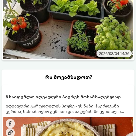
2026/08/04 14:36
რა მოვამზადოთ?
8 საიდუმლო იდეალური პიურეს მოსამზადებლად
იდეალური კარტოფილის პიურე - ეს ნაზი, ჰაეროვანი
კერძია, სასიამოვნო გემოთი და ნაღების-მოყვითალო
ფერით. მისი მომზადება ძალიან მარტივია, მაგრამ
არსებობს რამდენიმე საიდუმლო, რომლებიც უნდა
იცოდეთ, რომ პიურე იდეალურად გემრიელი გამოვიდეს.