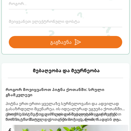
გაგზავნა
მებაღეობა და მეურნეობა
როგორ მოვიყვანოთ პიტნა ქოთანში: სრული
გზამკვლევი
პიტნა ერთ-ერთი ყველაზე სურნელოვანი და ადვილად
გასაზრდელი მცენარეა. ის იდეალურად ეგუება ქოთანში
ცხოვრებას, მეტიც, გამოცდილი მებაღეები გვირჩევენ,
ქოთნის პიტნა მთელი წლის განმავლობაში გაგახარებთ
რომ პიტნა მხოლოდ ქოთანში მოვიყვანოთ, რადგან ღია
ნორჩი, არომატული ფოთლებით ჩაის, ლიმონათისა თუ
გრუნტში (ბაღში) დარგვისას ის ფესვებით ძალიან
კერძებისთვის.
სწრაფად ვრცელდება და სხვა მცენარეებს ავიწროებს.