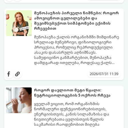
მენოპაუზის პირველი ნიშნები: როგორ
ამოვიცნოთ ცვლილებები და
შევიმსუბუქოთ სიმპტომები ექიმის
რჩევებით
მენოპაუზა ქალის ორგანიზმში მიმდინარე
სრულიად ბუნებრივი, ფიზიოლოგიური
პროცესია, რომელიც რეპროდუქციული
ასაკის დასასრულს აღნიშნავს.
სამედიცინო განმარტებით, მენოპაუზა
დამდგარად ითვლება, როდესაც ქალს
ზედიზედ 12 თვის განმავლობაში არ ჰქონია
თუმცა, ორგანიზმში ჰორმონალური
მენსტრუაცია.
ცვლილებები ამ მომენტამდე ბევრად ადრე
2026/07/31 11:39
იწყება - ამ გარდამავალ ეტაპს
პერიმენოპაუზა ეწოდება (რომელიც
საშუალოდ 40-დან 50 წლამდე ასაკში იწყება
როგორ დავლიოთ მეტი წყალი:
და შესაძლოა 4-დან 8 წლამდე
ნუტრიციოლოგების 5 ოქროს რჩევა
გაგრძელდეს).
იმისათვის, რომ ეს პერიოდი შფოთვის
გარეშე გაიაროთ, მნიშვნელოვანია
ყველამ ვიცით, რომ ორგანიზმის
იცოდეთ, რა სიგნალებს გზავნის ორგანიზმი
ნორმალური ფუნქციონირებისთვის,
და როგორ შეიმსუბუქოთ მდგომარეობა
ენერგიისთვის, კანის სილამაზისა და
მეან-გინეკოლოგებისა და
ნივთიერებათა ცვლისთვის წყლის
ნუტრიციოლოგების რეკომენდაციებით.
საკმარისი რაოდენობით მიღება