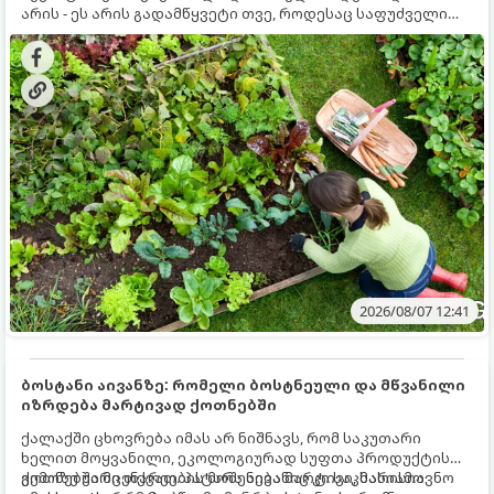
არის - ეს არის გადამწყვეტი თვე, როდესაც საფუძველი
ეყრება მომავალი წლის მოსავალს და ბაღი მზადდება
შემოდგომა-ზამთრის სეზონისთვის. იმისათვის, რომ
ნიადაგმა ენერგია აღიდგინოს, ხოლო მცენარეებმა
ზამთარს გაუძლონ, აგვისტოს ბოლომდე 5
მნიშვნელოვანი საქმის გაკეთება უნდა მოასწროთ:
2026/08/07 12:41
ბოსტანი აივანზე: რომელი ბოსტნეული და მწვანილი
იზრდება მარტივად ქოთნებში
ქალაქში ცხოვრება იმას არ ნიშნავს, რომ საკუთარი
ხელით მოყვანილი, ეკოლოგიურად სუფთა პროდუქტის
გემოზე უარი თქვათ. პატარა აივანიც კი საკმარისია
ქოთნებში მცენარეების მოშენება მარტივი, სასიამოვნო