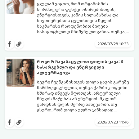
გარეშე გაიაროთ, მნიშვნელოვანია
ყველამ ვიცით, რომ ორგანიზმის
იცოდეთ, რა სიგნალებს გზავნის ორგანიზმი
ნორმალური ფუნქციონირებისთვის,
და როგორ შეიმსუბუქოთ მდგომარეობა
ენერგიისთვის, კანის სილამაზისა და
მეან-გინეკოლოგებისა და
ნივთიერებათა ცვლისთვის წყლის
ნუტრიციოლოგების რეკომენდაციებით.
საკმარისი რაოდენობით მიღება
სასიცოცხლოდ მნიშვნელოვანია. თუმცა,
ყოველდღიური ფუსფუსის, საქმეებისა თუ
თუ ხშირად გავიწყდებათ წყლის
უბრალოდ ჩვევის არქონის გამო, დღის
დალევა ან მისი გემო მოსაწყენი
2026/07/28 10:33
განმავლობაში საჭირო ოდენობის წყლის
გეჩვენებათ, დიეტოლოგების ეს 5
დალევა ბევრისთვის ნამდვილ
მარტივი და ეფექტური რჩევა
გამოწვევად რჩება.
დაგეხმარებათ, წყლის სმა
როგორ ჩავანაცვლოთ დილის ყავა: 3
ყოველდღიურ, სასიამოვნო ჩვევად
სასარგებლო და ენერგიული
აქციოთ.
ალტერნატივა
ბევრი ჩვენგანისთვის დილა ყავის გარეშე
წარმოუდგენელია, თუმცა ჭარბი კოფეინი
ხშირად იწვევს შფოთვას, არტერიული
წნევის მატებას ან ენერგიის მკვეთრ
ვარდნას დღის მეორე ნახევარში. თუ
გსურთ, რომ დილა უფრო ჯანსაღად
დაიწყოთ და ენერგია დიდხანს
მიჰყევით ამ გზამკვლევს და აღმოაჩინეთ
შეინარჩუნოთ, ექსპერტები ყავის სამ
თქვენთვის სასურველი სასმელი:
2026/07/23 11:46
საუკეთესო ალტერნატივას გვთავაზობენ.