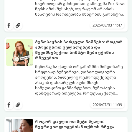
საერთოდ არ გძინებიათ. გამოცემა Fox News
წერს იმის შესახებ, თუ რატომ არ არის
საათების რაოდენობა მხნეობის გარანტია.
2026/08/03 11:47
მენოპაუზის პირველი ნიშნები: როგორ
ამოვიცნოთ ცვლილებები და
შევიმსუბუქოთ სიმპტომები ექიმის
რჩევებით
მენოპაუზა ქალის ორგანიზმში მიმდინარე
სრულიად ბუნებრივი, ფიზიოლოგიური
პროცესია, რომელიც რეპროდუქციული
ასაკის დასასრულს აღნიშნავს.
სამედიცინო განმარტებით, მენოპაუზა
დამდგარად ითვლება, როდესაც ქალს
ზედიზედ 12 თვის განმავლობაში არ ჰქონია
თუმცა, ორგანიზმში ჰორმონალური
მენსტრუაცია.
ცვლილებები ამ მომენტამდე ბევრად ადრე
2026/07/31 11:39
იწყება - ამ გარდამავალ ეტაპს
პერიმენოპაუზა ეწოდება (რომელიც
საშუალოდ 40-დან 50 წლამდე ასაკში იწყება
როგორ დავლიოთ მეტი წყალი:
და შესაძლოა 4-დან 8 წლამდე
ნუტრიციოლოგების 5 ოქროს რჩევა
გაგრძელდეს).
იმისათვის, რომ ეს პერიოდი შფოთვის