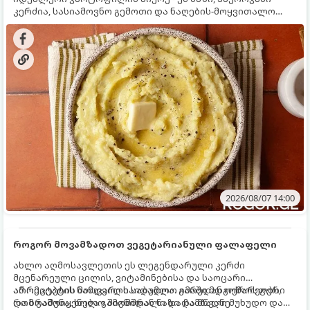
კერძია, სასიამოვნო გემოთი და ნაღების-მოყვითალო
ფერით. მისი მომზადება ძალიან მარტივია, მაგრამ
არსებობს რამდენიმე საიდუმლო, რომლებიც უნდა
იცოდეთ, რომ პიურე იდეალურად გემრიელი გამოვიდეს.
2026/08/07 14:00
როგორ მოვამზადოთ ვეგეტარიანული ფალაფელი
ახლო აღმოსავლეთის ეს ლეგენდარული კერძი
მცენარეული ცილის, ვიტამინებისა და საოცარი
არომატების ნამდვილი საბადოა. გარედან ოქროსფერი
ამ რეცეპტის მთავარი საიდუმლო იმაში მდგომარეობს,
და ხრაშუნა, ხოლო შიგნიდან ნაზი და მწვანე
რომ გამოიყენება გამომშრალი და ჩამბალი მუხუდო და