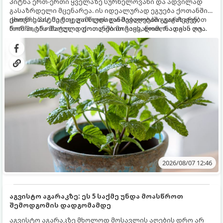
პიტნა ერთ-ერთი ყველაზე სურნელოვანი და ადვილად
გასაზრდელი მცენარეა. ის იდეალურად ეგუება ქოთანში
ცხოვრებას, მეტიც, გამოცდილი მებაღეები გვირჩევენ,
ქოთნის პიტნა მთელი წლის განმავლობაში გაგახარებთ
რომ პიტნა მხოლოდ ქოთანში მოვიყვანოთ, რადგან ღია
ნორჩი, არომატული ფოთლებით ჩაის, ლიმონათისა თუ
გრუნტში (ბაღში) დარგვისას ის ფესვებით ძალიან
კერძებისთვის.
სწრაფად ვრცელდება და სხვა მცენარეებს ავიწროებს.
2026/08/07 12:46
აგვისტო აგარაკზე: ეს 5 საქმე უნდა მოასწროთ
შემოდგომის დადგომამდე
აგვისტო აგარაკზე მხოლოდ მოსავლის აღების დრო არ