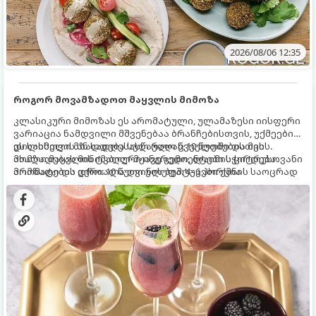
2026/08/06 12:35
როგორ მოვამზადოთ მაყვლის მიმოზა
კლასიკური მიმოზას ეს არომატული, ულამაზესი იისფერი
ვარიაცია ნამდვილი მშვენებაა ბრანჩებისთვის, უქმეების
დილისთვის ან სადღესასწაულო წვეულებებისთვის.
ეს სასმელი მზადდება სულ რაღაც 10 წუთში და მის
ახალი მაყვლის ტკბილ-მჟავე გემო, ლაიმის ციტრუსოვანი
მომზადებას მინიმალური ინგრედიენტები სჭირდება.
არომატი და ცქრიალა ღვინის ბუშტუკები ქმნის საოცრად
მომზადების დრო: 10 წუთი ულუფა: 4–6 პორცია
დახვეწილ და მაგრილებელ კოქტეილს.