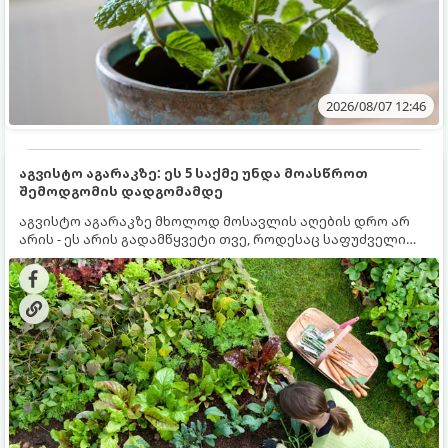
2026/08/07 12:46
აგვისტო აგარაკზე: ეს 5 საქმე უნდა მოასწროთ
შემოდგომის დადგომამდე
აგვისტო აგარაკზე მხოლოდ მოსავლის აღების დრო არ
არის - ეს არის გადამწყვეტი თვე, როდესაც საფუძველი
ეყრება მომავალი წლის მოსავალს და ბაღი მზადდება
შემოდგომა-ზამთრის სეზონისთვის. იმისათვის, რომ
ნიადაგმა ენერგია აღიდგინოს, ხოლო მცენარეებმა
ზამთარს გაუძლონ, აგვისტოს ბოლომდე 5
მნიშვნელოვანი საქმის გაკეთება უნდა მოასწროთ: