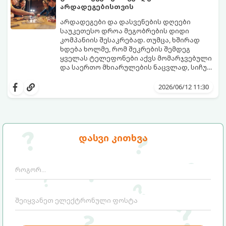
იდეალური გასართობი საშუალება.
არდადეგებისთვის
არდადეგები და დასვენების დღეები
საუკეთესო დროა მეგობრების დიდი
კომპანიის შესაკრებად. თუმცა, ხშირად
ხდება ხოლმე, რომ შეკრების შემდეგ
ყველას ტელეფონები აქვს მომარჯვებული
და საერთო მხიარულების ნაცვლად, სიჩუმე
ისადგურებს. ამ სიტუაციიდან თავის
ინტელექტუალური, აზარტული და
დასაღწევად და ნამდვილი, ცოცხალი
იუმორით სავსე აქტივობები მეგობრებს
2026/06/12 11:30
ემოციების გასაღვიძებლად საუკეთესო გზა
კიდევ უფრო აახლოებს და დაუვიწყარ
გუნდური თამაშებია.
მოგონებებს ტოვებს. გთავაზობთ ტოპ 5
საუკეთესო გუნდურ თამაშს, რომლებიც
თქვენს არდადეგებს ნამდვილ
დღესასწაულად აქცევს:
დასვი კითხვა