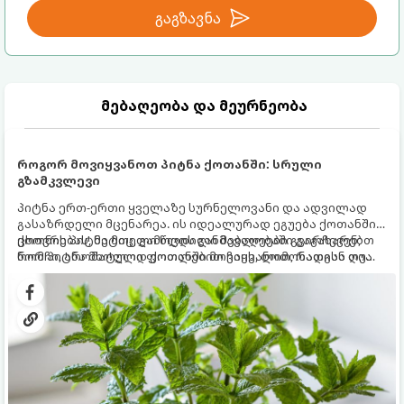
გაგზავნა
მებაღეობა და მეურნეობა
როგორ მოვიყვანოთ პიტნა ქოთანში: სრული
გზამკვლევი
პიტნა ერთ-ერთი ყველაზე სურნელოვანი და ადვილად
გასაზრდელი მცენარეა. ის იდეალურად ეგუება ქოთანში
ცხოვრებას, მეტიც, გამოცდილი მებაღეები გვირჩევენ,
ქოთნის პიტნა მთელი წლის განმავლობაში გაგახარებთ
რომ პიტნა მხოლოდ ქოთანში მოვიყვანოთ, რადგან ღია
ნორჩი, არომატული ფოთლებით ჩაის, ლიმონათისა თუ
გრუნტში (ბაღში) დარგვისას ის ფესვებით ძალიან
კერძებისთვის.
სწრაფად ვრცელდება და სხვა მცენარეებს ავიწროებს.