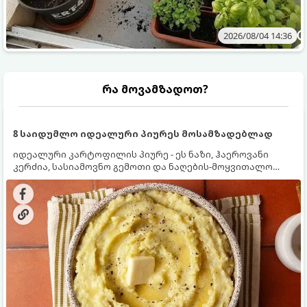
2026/08/04 14:36
რა მოვამზადოთ?
8 საიდუმლო იდეალური პიურეს მოსამზადებლად
იდეალური კარტოფილის პიურე - ეს ნაზი, ჰაეროვანი
კერძია, სასიამოვნო გემოთი და ნაღების-მოყვითალო
ფერით. მისი მომზადება ძალიან მარტივია, მაგრამ
არსებობს რამდენიმე საიდუმლო, რომლებიც უნდა
იცოდეთ, რომ პიურე იდეალურად გემრიელი გამოვიდეს.