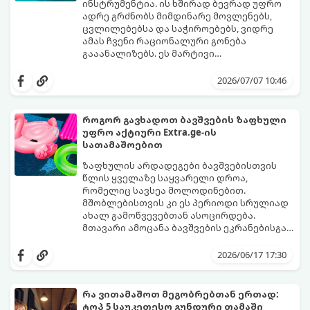
ინსტრუმენტია. ის ხშირად ბევრად უფრო
ადრე გრძნობს მიმდინარე მოვლენებს,
ცვლილებებსა და საჭიროებებს, ვიდრე
ამას ჩვენი რაციონალური გონება
გააანალიზებს. ეს მარტივი
ფსიქოლოგიური ტესტი, რომელიც
დახუჭეთ თვალები, ღრმად ჩაისუნთქეთ,
ასოციაციურ აღქმაზეა დაფუძნებული,
აირჩიეთ სამი წერილიდან ის ერთი,
2026/07/07 10:46
დაგეხმარებათ გაიგოთ, თუ რა მთავარი
რომელიც ყველაზე მეტად გიზიდავთ და
გზავნილი ან რჩევა აქვს სამყაროს
წაიკითხეთ თქვენი პასუხი.
თქვენთვის ცხოვრების ამ ეტაპზე.
როგორ გავხადოთ ბავშვების ზაფხული
უფრო აქტიური Extra.ge-ის
სათამაშოებით
ზაფხულის არდადეგები ბავშვებისთვის
წლის ყველაზე საყვარელი დროა,
რომელიც სავსეა მოლოდინებით.
მშობლებისთვის კი ეს პერიოდი სრულიად
ახალ გამოწვევებთან ასოცირდება.
მთავარი ამოცანა ბავშვების ეკრანებისგან
მოწყვეტა და მათი ენერგიის სწორად
extra.ge
- ყველაზე დიდი ციფრული
მიმართვაა. მნიშვნელოვანია მათთვის
მარკეტფლეისი საქართველოში,
2026/06/17 17:30
ისეთი გარემოს შექმნა, სადაც დროს
გთავაზობთ პლატფორმას, რომელიც ამ
ხალისიანად და აქტიურად გაატარებენ.
პრობლემის მარტივად გადაჭრაში
ჯანსაღი რუტინა დასვენების დღეებშიც
დაგეხმარებათ. აქ ყველა ასაკისა და
რა ვითამაშოთ მეგობრებთან ერთად:
აუცილებელია.
ინტერესის მქონე ბავშვისთვის მოიძებნება
ტოპ 5 საუკეთესო გუნდური თამაში