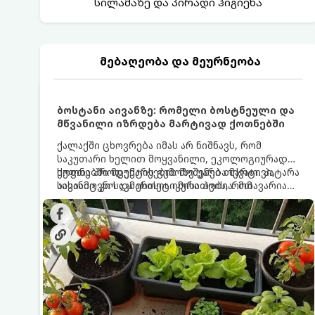
სილამაზე და პირადი ჰიგიენა
მებაღეობა და მეურნეობა
ბოსტანი აივანზე: რომელი ბოსტნეული და
მწვანილი იზრდება მარტივად ქოთნებში
ქალაქში ცხოვრება იმას არ ნიშნავს, რომ
საკუთარი ხელით მოყვანილი, ეკოლოგიურად
სუფთა პროდუქტის გემოზე უარი თქვათ. პატარა
ქოთნებში მცენარეების მოშენება მარტივი,
აივანიც კი საკმარისია იმისათვის, რომ
სასიამოვნო და ესთეტიკური ჰობია. მთავარია
მოიწყოთ მინი-ბოსტანი, საიდანაც
იცოდეთ, რომელი კულტურები ეგუებიან
ყოველდღიურად ახალ, არომატულ მწვანილსა
ქოთნის პირობებს ყველაზე კარგად და როგორ
და ბოსტნეულს მოკრეფთ.
მოუაროთ მათ სწორად.