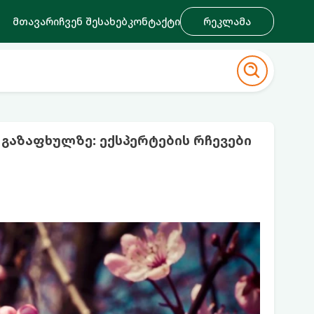
მთავარი
ჩვენ შესახებ
კონტაქტი
რეკლამა
გაზაფხულზე: ექსპერტების რჩევები