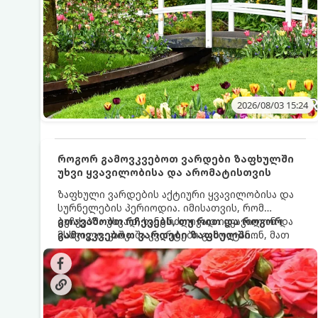
2026/08/03 15:24
როგორ გამოვკვებოთ ვარდები ზაფხულში
უხვი ყვავილობისა და არომატისთვის
ზაფხული ვარდების აქტიური ყვავილობისა და
სურნელების პერიოდია. იმისათვის, რომ
ბუჩქებმა უხვად, ხანგრძლივად იყვავილონ და
გთავაზობთ რჩევებს, თუ რით და როგორ
მსხვილი, კაშკაშა კვირტები გამოიტანონ, მათ
გამოვკვებოთ ვარდები ზაფხულში
რეგულარული და სწორი გამოკვება
საუკეთესო შედეგის მისაღწევად:
სჭირდებათ. ზაფხულის პერიოდში მცენარის
მოთხოვნილებები იცვლება, ამიტომ
მნიშვნელოვანია ვიცოდეთ, რომელი სასუქები
გამოიყენება ამ დროს.