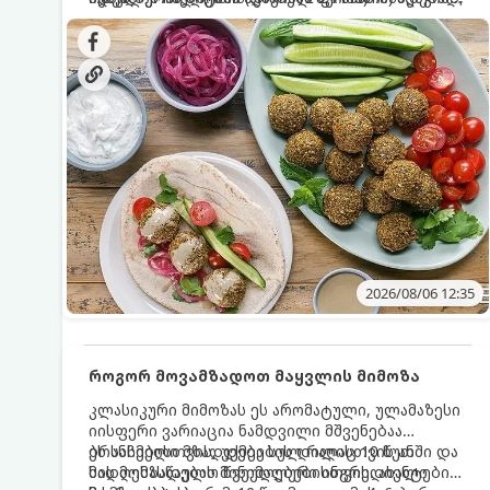
სალათებთან ერთად ან ტახინის (სესამის)
იდეალურად შეინარჩუნოს და არ დაიშალოს.
დრო: 10–15 წუთი ულუფა: 20–24 ცალი ბურთულა
სოუსთან მირთმევისთვის.
(4–6 პორცია)
2026/08/06 12:35
როგორ მოვამზადოთ მაყვლის მიმოზა
კლასიკური მიმოზას ეს არომატული, ულამაზესი
იისფერი ვარიაცია ნამდვილი მშვენებაა
ბრანჩებისთვის, უქმეების დილისთვის ან
ეს სასმელი მზადდება სულ რაღაც 10 წუთში და
სადღესასწაულო წვეულებებისთვის. ახალი
მის მომზადებას მინიმალური ინგრედიენტები