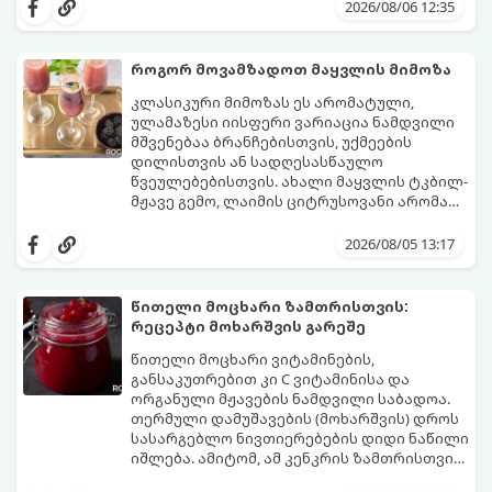
სალათებთან ერთად ან ტახინის (სესამის)
მდგომარეობს, რომ გამოიყენება
2026/08/06 12:35
სოუსთან მირთმევისთვის.
გამომშრალი და ჩამბალი მუხუდო და არა
დაკონსერვებული, რათა ბურთულებმა
შეწვისას ფორმა იდეალურად შეინარჩუნოს
როგორ მოვამზადოთ მაყვლის მიმოზა
და არ დაიშალოს.
მომზადების დრო: 20 წუთი (დამატებით
კლასიკური მიმოზას ეს არომატული,
მუხუდოს ჩალბობის დრო: 12-24 საათი)
ულამაზესი იისფერი ვარიაცია ნამდვილი
შეწვის დრო: 10–15 წუთი ულუფა: 20–24 ცალი
მშვენებაა ბრანჩებისთვის, უქმეების
ბურთულა (4–6 პორცია)
დილისთვის ან სადღესასწაულო
წვეულებებისთვის. ახალი მაყვლის ტკბილ-
მჟავე გემო, ლაიმის ციტრუსოვანი არომატი
და ცქრიალა ღვინის ბუშტუკები ქმნის
ეს სასმელი მზადდება სულ რაღაც 10 წუთში
საოცრად დახვეწილ და მაგრილებელ
და მის მომზადებას მინიმალური
2026/08/05 13:17
კოქტეილს.
ინგრედიენტები სჭირდება.
მომზადების დრო: 10 წუთი ულუფა: 4–6
პორცია
წითელი მოცხარი ზამთრისთვის:
რეცეპტი მოხარშვის გარეშე
წითელი მოცხარი ვიტამინების,
განსაკუთრებით კი C ვიტამინისა და
ორგანული მჟავების ნამდვილი საბადოა.
თერმული დამუშავების (მოხარშვის) დროს
სასარგებლო ნივთიერებების დიდი ნაწილი
იშლება. ამიტომ, ამ კენკრის ზამთრისთვის
შესანახად საუკეთესო გზა „ცოცხალი ჯემის“
ეს მეთოდი ინარჩუნებს მოცხარის