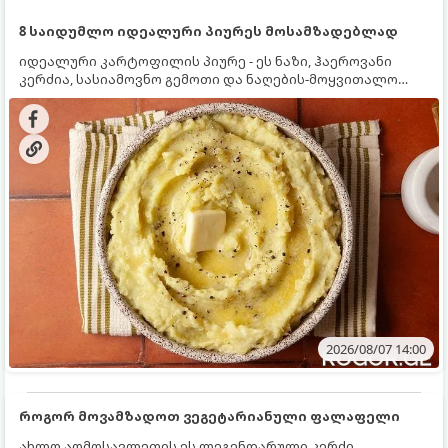
8 საიდუმლო იდეალური პიურეს მოსამზადებლად
იდეალური კარტოფილის პიურე - ეს ნაზი, ჰაეროვანი
კერძია, სასიამოვნო გემოთი და ნაღების-მოყვითალო
ფერით. მისი მომზადება ძალიან მარტივია, მაგრამ
არსებობს რამდენიმე საიდუმლო, რომლებიც უნდა
იცოდეთ, რომ პიურე იდეალურად გემრიელი გამოვიდეს.
2026/08/07 14:00
როგორ მოვამზადოთ ვეგეტარიანული ფალაფელი
ახლო აღმოსავლეთის ეს ლეგენდარული კერძი