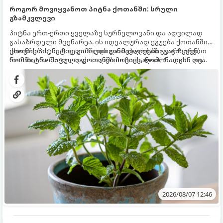
როგორ მოვიყვანოთ პიტნა ქოთანში: სრული
გზამკვლევი
პიტნა ერთ-ერთი ყველაზე სურნელოვანი და ადვილად
გასაზრდელი მცენარეა. ის იდეალურად ეგუება ქოთანში
ცხოვრებას, მეტიც, გამოცდილი მებაღეები გვირჩევენ,
ქოთნის პიტნა მთელი წლის განმავლობაში გაგახარებთ
რომ პიტნა მხოლოდ ქოთანში მოვიყვანოთ, რადგან ღია
ნორჩი, არომატული ფოთლებით ჩაის, ლიმონათისა თუ
გრუნტში (ბაღში) დარგვისას ის ფესვებით ძალიან
კერძებისთვის.
სწრაფად ვრცელდება და სხვა მცენარეებს ავიწროებს.
2026/08/07 12:46