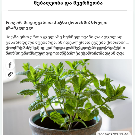
მებაღეობა და მეურნეობა
როგორ მოვიყვანოთ პიტნა ქოთანში: სრული
გზამკვლევი
პიტნა ერთ-ერთი ყველაზე სურნელოვანი და ადვილად
გასაზრდელი მცენარეა. ის იდეალურად ეგუება ქოთანში
ცხოვრებას, მეტიც, გამოცდილი მებაღეები გვირჩევენ,
ქოთნის პიტნა მთელი წლის განმავლობაში გაგახარებთ
რომ პიტნა მხოლოდ ქოთანში მოვიყვანოთ, რადგან ღია
ნორჩი, არომატული ფოთლებით ჩაის, ლიმონათისა თუ
გრუნტში (ბაღში) დარგვისას ის ფესვებით ძალიან
კერძებისთვის.
სწრაფად ვრცელდება და სხვა მცენარეებს ავიწროებს.
2026/08/07 12:46