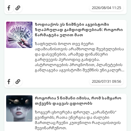
იღბალს, ჰარმონიასა და წარმატებას
მათთვის აგვისტო გარდამტეხი და წლის
მოუტანს.
ყველაზე ბედნიერი თვე აღმოჩნდება.
2026/08/04 11:25
გაიგეთ, მოხვდით თუ არა ამ იღბლიანთა
შორის:
ზოდიაქოს ეს ნიშნები აგვისტოში
ზღაპრულად გამდიდრდებიან: როგორი
წარმატება ელით მათ
ზაფხულის ბოლო თვე ბევრი
ადამიანისთვის არამხოლოდ შვებულებისა
და დასვენების, არამედ ფინანსური
გარღვევის პერიოდიც გახდება.
ასტროლოგების პროგნოზით, პლანეტების
განლაგება აგვისტოში შექმნის უნიკალურ
ენერგეტიკულ ნაკადებს, რომლებიც
გაიგეთ, მოხვდით თუ არა იმ იღბლიანთა
ზოდიაქოს 4 ნიშანს ფინანსური წარმატების
შორის, ვისაც აგვისტოში ფინანსური
2026/07/31 09:56
მიღწევასა და შემოსავლების
იღბალი გაუღიმებს:
საგრძნობლად გაზრდაში დაეხმარება.
როგორია 5 ნიშანი იმისა, რომ სამყარო
თქვენს დაცვას ცდილობს
ზოგჯერ ცხოვრება დროულ „კარანტინს“
გვიწყობს, რათა ენერგია და ძალები
მართლაც ჩვენი კუთვნილი რაღაცისთვის
შევინარჩუნოთ.