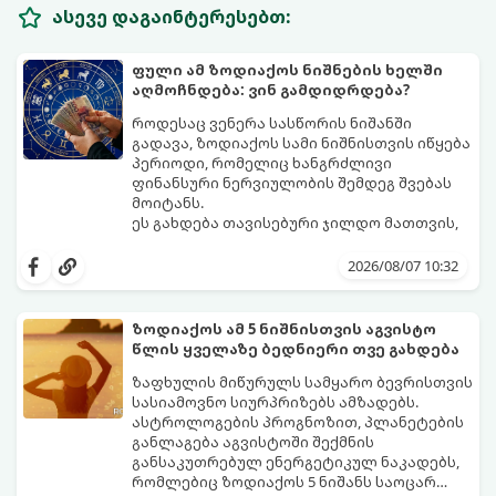
ასევე დაგაინტერესებთ:
ფული ამ ზოდიაქოს ნიშნების ხელში
აღმოჩნდება: ვინ გამდიდრდება?
როდესაც ვენერა სასწორის ნიშანში
გადავა, ზოდიაქოს სამი ნიშნისთვის იწყება
პერიოდი, რომელიც ხანგრძლივი
ფინანსური ნერვიულობის შემდეგ შვებას
მოიტანს.
ეს გახდება თავისებური ჯილდო მათთვის,
ვინც დიდხანს შრომობდა, მოთმინებას
იჩენდა და სირთულეების მიუხედავად წინ
2026/08/07 10:32
სვლას განაგრძობდა. ბევრი მიეჩვია
სტაბილურობისთვის ბრძოლას,
სურვილების გადადებასა და ხარჯების
ზოდიაქოს ამ 5 ნიშნისთვის აგვისტო
მკაცრ კონტროლს. თუმცა, ახლა სიტუაცია
პრობლემები, რომლებიც უსასრულო
წლის ყველაზე ბედნიერი თვე გახდება
თანდათან შეიცვლება.
გეგონათ, უკან დაიხევს, ამასთან ერთად კი
გაჩნდება მეტი ნდობა მომავლის მიმართ.
ზაფხულის მიწურულს სამყარო ბევრისთვის
რთული პერიოდის შემდეგ ეს ნიშნები
სასიამოვნო სიურპრიზებს ამზადებს.
შეძლებენ ამოისუნთქონ და დაინახონ
ასტროლოგების პროგნოზით, პლანეტების
ახალი შესაძლებლობები.
განლაგება აგვისტოში შექმნის
განსაკუთრებულ ენერგეტიკულ ნაკადებს,
რომლებიც ზოდიაქოს 5 ნიშანს საოცარ