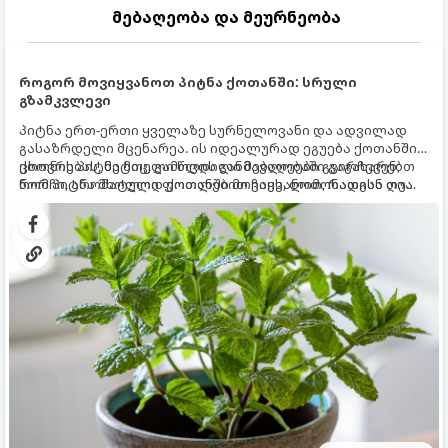
მებაღეობა და მეურნეობა
როგორ მოვიყვანოთ პიტნა ქოთანში: სრული
გზამკვლევი
პიტნა ერთ-ერთი ყველაზე სურნელოვანი და ადვილად
გასაზრდელი მცენარეა. ის იდეალურად ეგუება ქოთანში
ცხოვრებას, მეტიც, გამოცდილი მებაღეები გვირჩევენ,
ქოთნის პიტნა მთელი წლის განმავლობაში გაგახარებთ
რომ პიტნა მხოლოდ ქოთანში მოვიყვანოთ, რადგან ღია
ნორჩი, არომატული ფოთლებით ჩაის, ლიმონათისა თუ
გრუნტში (ბაღში) დარგვისას ის ფესვებით ძალიან
კერძებისთვის.
სწრაფად ვრცელდება და სხვა მცენარეებს ავიწროებს.