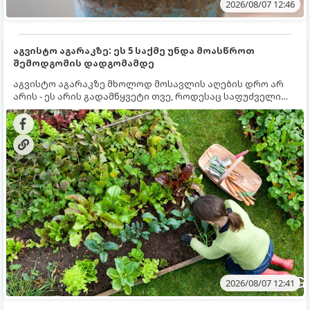
2026/08/07 12:46
აგვისტო აგარაკზე: ეს 5 საქმე უნდა მოასწროთ
შემოდგომის დადგომამდე
აგვისტო აგარაკზე მხოლოდ მოსავლის აღების დრო არ
არის - ეს არის გადამწყვეტი თვე, როდესაც საფუძველი
ეყრება მომავალი წლის მოსავალს და ბაღი მზადდება
შემოდგომა-ზამთრის სეზონისთვის. იმისათვის, რომ
ნიადაგმა ენერგია აღიდგინოს, ხოლო მცენარეებმა
ზამთარს გაუძლონ, აგვისტოს ბოლომდე 5
მნიშვნელოვანი საქმის გაკეთება უნდა მოასწროთ:
2026/08/07 12:41