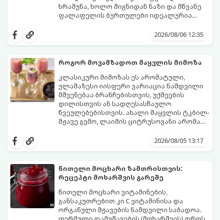
ხრაშუნა, ხოლო შიგნიდან ნაზი და მწვანე
ფალაფელის ბურთულები იდეალურია
პიტაში (არაბულ პურში) ჩასადებად,
ამ რეცეპტის მთავარი საიდუმლო იმაში
სალათებთან ერთად ან ტახინის (სესამის)
მდგომარეობს, რომ გამოიყენება
2026/08/06 12:35
სოუსთან მირთმევისთვის.
გამომშრალი და ჩამბალი მუხუდო და არა
დაკონსერვებული, რათა ბურთულებმა
შეწვისას ფორმა იდეალურად შეინარჩუნოს
როგორ მოვამზადოთ მაყვლის მიმოზა
და არ დაიშალოს.
მომზადების დრო: 20 წუთი (დამატებით
კლასიკური მიმოზას ეს არომატული,
მუხუდოს ჩალბობის დრო: 12-24 საათი)
ულამაზესი იისფერი ვარიაცია ნამდვილი
შეწვის დრო: 10–15 წუთი ულუფა: 20–24 ცალი
მშვენებაა ბრანჩებისთვის, უქმეების
ბურთულა (4–6 პორცია)
დილისთვის ან სადღესასწაულო
წვეულებებისთვის. ახალი მაყვლის ტკბილ-
მჟავე გემო, ლაიმის ციტრუსოვანი არომატი
და ცქრიალა ღვინის ბუშტუკები ქმნის
ეს სასმელი მზადდება სულ რაღაც 10 წუთში
საოცრად დახვეწილ და მაგრილებელ
და მის მომზადებას მინიმალური
2026/08/05 13:17
კოქტეილს.
ინგრედიენტები სჭირდება.
მომზადების დრო: 10 წუთი ულუფა: 4–6
პორცია
წითელი მოცხარი ზამთრისთვის:
რეცეპტი მოხარშვის გარეშე
წითელი მოცხარი ვიტამინების,
განსაკუთრებით კი C ვიტამინისა და
ორგანული მჟავების ნამდვილი საბადოა.
თერმული დამუშავების (მოხარშვის) დროს