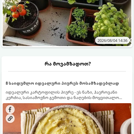
2026/08/04 14:36
რა მოვამზადოთ?
8 საიდუმლო იდეალური პიურეს მოსამზადებლად
იდეალური კარტოფილის პიურე - ეს ნაზი, ჰაეროვანი
კერძია, სასიამოვნო გემოთი და ნაღების-მოყვითალო
ფერით. მისი მომზადება ძალიან მარტივია, მაგრამ
არსებობს რამდენიმე საიდუმლო, რომლებიც უნდა
იცოდეთ, რომ პიურე იდეალურად გემრიელი გამოვიდეს.