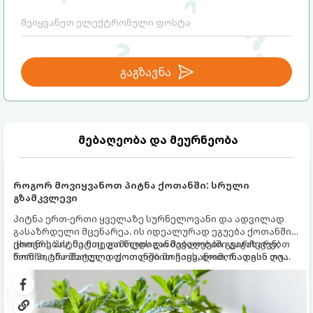
გაგზავნა
მებაღეობა და მეურნეობა
როგორ მოვიყვანოთ პიტნა ქოთანში: სრული
გზამკვლევი
პიტნა ერთ-ერთი ყველაზე სურნელოვანი და ადვილად
გასაზრდელი მცენარეა. ის იდეალურად ეგუება ქოთანში
ცხოვრებას, მეტიც, გამოცდილი მებაღეები გვირჩევენ,
ქოთნის პიტნა მთელი წლის განმავლობაში გაგახარებთ
რომ პიტნა მხოლოდ ქოთანში მოვიყვანოთ, რადგან ღია
ნორჩი, არომატული ფოთლებით ჩაის, ლიმონათისა თუ
გრუნტში (ბაღში) დარგვისას ის ფესვებით ძალიან
კერძებისთვის.
სწრაფად ვრცელდება და სხვა მცენარეებს ავიწროებს.