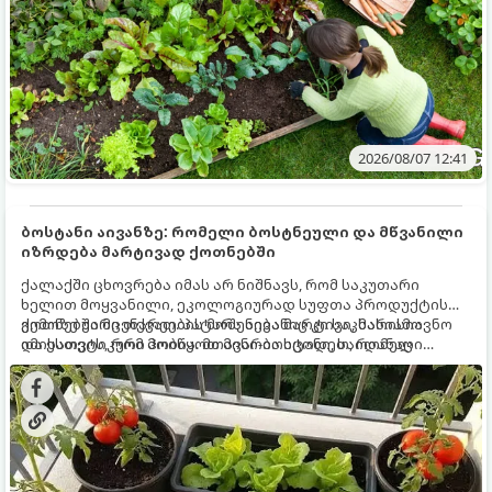
2026/08/07 12:41
ბოსტანი აივანზე: რომელი ბოსტნეული და მწვანილი
იზრდება მარტივად ქოთნებში
ქალაქში ცხოვრება იმას არ ნიშნავს, რომ საკუთარი
ხელით მოყვანილი, ეკოლოგიურად სუფთა პროდუქტის
გემოზე უარი თქვათ. პატარა აივანიც კი საკმარისია
ქოთნებში მცენარეების მოშენება მარტივი, სასიამოვნო
იმისათვის, რომ მოიწყოთ მინი-ბოსტანი, საიდანაც
და ესთეტიკური ჰობია. მთავარია იცოდეთ, რომელი
ყოველდღიურად ახალ, არომატულ მწვანილსა და
კულტურები ეგუებიან ქოთნის პირობებს ყველაზე კარგად
ბოსტნეულს მოკრეფთ.
და როგორ მოუაროთ მათ სწორად.