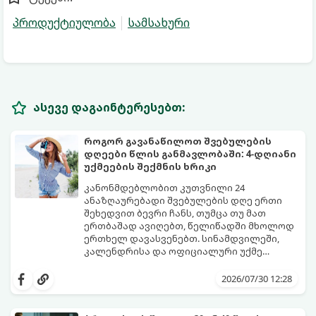
პროდუქტიულობა
სამსახური
ასევე დაგაინტერესებთ:
როგორ გავანაწილოთ შვებულების
დღეები წლის განმავლობაში: 4-დღიანი
უქმეების შექმნის ხრიკი
კანონმდებლობით კუთვნილი 24
ანაზღაურებადი შვებულების დღე ერთი
შეხედვით ბევრი ჩანს, თუმცა თუ მათ
ერთბაშად ავიღებთ, წელიწადში მხოლოდ
ერთხელ დავასვენებთ. სინამდვილეში,
კალენდრისა და ოფიციალური უქმე
დღეების ჭკვიანური კომბინაციით,
გთავაზობთ ეფექტურ სტრატეგიასა და
შესაძლებელია შვებულების თითო-ოროლა
ხრიკებს, თუ როგორ „გავწელოთ“
2026/07/30 12:28
დღის გამოყენებით წელიწადში
დასვენების დღეები მაქსიმალურად.
რამდენჯერმე მოვიწყოთ ხანგრძლივი, 4-
დღიანი უქმეები (Mini-Vacations).