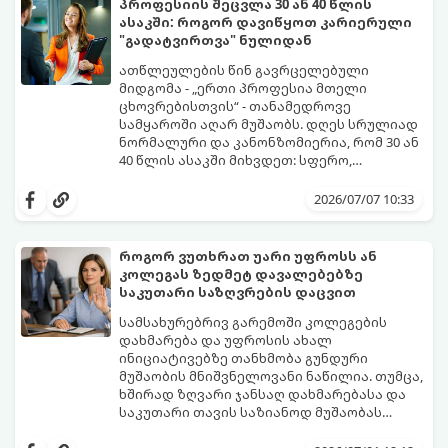
პროფესიის შეცვლა 30 ან 40 წლის
ასაკში: როგორ დავიწყოთ კარიერული
"გადატვირთვა" ნულიდან
ათწლეულების წინ გავრცელებული
მიდგომა - „ერთი პროფესია მთელი
ცხოვრებისთვის“ - თანამედროვე
სამყაროში აღარ მუშაობს. დღეს სრულიად
ნორმალური და კანონზომიერია, რომ 30 ან
40 წლის ასაკში მიხვდეთ: სფერო,
რომელსაც წლები შეალიეთ, აღარ
ამ ასაკში კარიერის ნულიდან დაწყების
გაბედნიერებთ, აღარ არის შემოსავლიანი
იდეა ხშირად დიდ შიშებთანაა
2026/07/07 10:33
ან უბრალოდ ამოიწურა.
დაკავშირებული - „უკვე გვიანია“,
„ახალგაზრდებს ვერ გავუწევ
კონკურენციას“, „სტაბილურობას ვკარგავ“.
როგორ ვუთხრათ უარი უფროსს ან
თუმცა, რეალობა საპირისპიროა: თქვენ
კოლეგას ზედმეტ დავალებებზე
იწყებთ არა ნულიდან, არამედ უზარმაზარი
გთავაზობთ ნაბიჯ-ნაბიჯ გზამკვლევს, თუ
საკუთარი საზღვრების დაცვით
ცხოვრებისეული და პროფესიული
როგორ მართოთ კარიერული
გამოცდილებით (Soft Skills), რაც 20 წლის
"რესტარტი" სწორად და
სამსახურებრივ გარემოში კოლეგების
დამწყებებს ფიზიკურად არ გააჩნიათ.
უმტკივნეულოდ:
დახმარება და უფროსის ახალ
ინიციატივებზე თანხმობა გუნდური
მუშაობის მნიშვნელოვანი ნაწილია. თუმცა,
ხშირად ზღვარი ჯანსაღ დახმარებასა და
საკუთარი თავის საზიანოდ მუშაობას
შორის ძალიან ვიწროა. თუკი ყველას
მთავარი პრობლემა ისაა, რომ ბევრს უარის