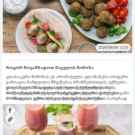
2026/08/06 12:35
როგორ მოვამზადოთ მაყვლის მიმოზა
კლასიკური მიმოზას ეს არომატული, ულამაზესი იისფერი
ვარიაცია ნამდვილი მშვენებაა ბრანჩებისთვის, უქმეების
დილისთვის ან სადღესასწაულო წვეულებებისთვის.
ეს სასმელი მზადდება სულ რაღაც 10 წუთში და მის
ახალი მაყვლის ტკბილ-მჟავე გემო, ლაიმის ციტრუსოვანი
მომზადებას მინიმალური ინგრედიენტები სჭირდება.
არომატი და ცქრიალა ღვინის ბუშტუკები ქმნის საოცრად
მომზადების დრო: 10 წუთი ულუფა: 4–6 პორცია
დახვეწილ და მაგრილებელ კოქტეილს.