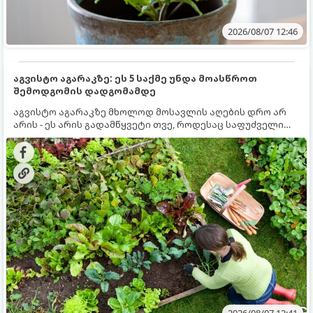
2026/08/07 12:46
აგვისტო აგარაკზე: ეს 5 საქმე უნდა მოასწროთ
შემოდგომის დადგომამდე
აგვისტო აგარაკზე მხოლოდ მოსავლის აღების დრო არ
არის - ეს არის გადამწყვეტი თვე, როდესაც საფუძველი
ეყრება მომავალი წლის მოსავალს და ბაღი მზადდება
შემოდგომა-ზამთრის სეზონისთვის. იმისათვის, რომ
ნიადაგმა ენერგია აღიდგინოს, ხოლო მცენარეებმა
ზამთარს გაუძლონ, აგვისტოს ბოლომდე 5
მნიშვნელოვანი საქმის გაკეთება უნდა მოასწროთ:
2026/08/07 12:41