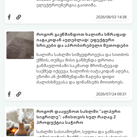
ელექტროენერგია გაითიშა.
საბედნიეროდ, არსებობს ფიზიკის მარტივი
კანონები და გამოცდილი ყოფითი ხრიკები,
2026/08/03 14:38
რომლებიც დაგეხმარებათ, საგრძნობლად
დაწიოთ ტემპერატურა სახლში და შექმნათ
სასიამოვნო სიგრილე სპეციალური
როგორ გავწმინდოთ ხალიჩა სწრაფად
ტექნიკის გარეშეც.
იატაკიდან აუღებლად: ეფექტური
გთავაზობთ 10 საუკეთესო და
ხრიკები და აპრობირებული მეთოდები
ხელმისაწვდომ მეთოდს:
ხალიჩა სახლში სიმყუდროვესა და სითბოს
ქმნის, თუმცა მისი გაწმენდა დროთა
განმავლობაში საკმაოდ შრომატევად
საქმედ იქცევა. ხალიჩის იატაკიდან აღება,
ეზოში ან ქიმწმენდაში წაღება დიდი
ძალისხმევასა და ფინანსებს მოითხოვს.
სინამდვილეში, არსებობს რამდენიმე
ეფექტური, ბიუჯეტური და აპრობირებული
2026/07/24 09:31
მეთოდი, რომელთა დახმარებითაც
შეძლებთ ხალიჩის ადგილზევე გაწმენდას,
ლაქების ამოყვანასა და პირვანდელი
როგორ დააყენოთ სახლში "ალპური
სიახლის დაბრუნებას.
სიგრილე": ამისთვის სულ რაღაც 2
პროდუქტია საჭირო
სახლში სასიამოვნო, სუფთა და ჯანსაღი
ატმოსფეროს შექმნა ყველა დიასახლისის