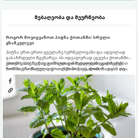
მებაღეობა და მეურნეობა
როგორ მოვიყვანოთ პიტნა ქოთანში: სრული
გზამკვლევი
პიტნა ერთ-ერთი ყველაზე სურნელოვანი და ადვილად
გასაზრდელი მცენარეა. ის იდეალურად ეგუება ქოთანში
ცხოვრებას, მეტიც, გამოცდილი მებაღეები გვირჩევენ,
ქოთნის პიტნა მთელი წლის განმავლობაში გაგახარებთ
რომ პიტნა მხოლოდ ქოთანში მოვიყვანოთ, რადგან ღია
ნორჩი, არომატული ფოთლებით ჩაის, ლიმონათისა თუ
გრუნტში (ბაღში) დარგვისას ის ფესვებით ძალიან
კერძებისთვის.
სწრაფად ვრცელდება და სხვა მცენარეებს ავიწროებს.