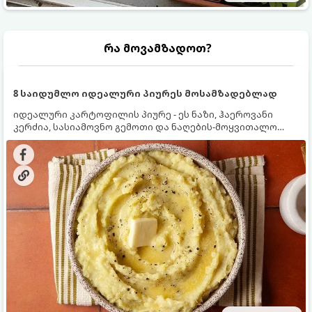
რა მოვამზადოთ?
8 საიდუმლო იდეალური პიურეს მოსამზადებლად
იდეალური კარტოფილის პიურე - ეს ნაზი, ჰაეროვანი
კერძია, სასიამოვნო გემოთი და ნაღების-მოყვითალო
ფერით. მისი მომზადება ძალიან მარტივია, მაგრამ
არსებობს რამდენიმე საიდუმლო, რომლებიც უნდა
იცოდეთ, რომ პიურე იდეალურად გემრიელი გამოვიდეს.