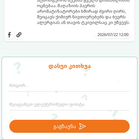
ოცნებაა. მაღაზიის ჰაერის
არომატიზატორები ხშირად ძვირი ღირს,
შეიცავს ქიმიურ ნივთიერებებს და ბევრს
ალერგიას ან თავის ტკივილსაც კი უწვევს.
სინამდვილეში, ნამდვილი „ალპური
სიგრილისა“ და სიახლის ეფექტის მიღწევა
2026/07/22 12:00
სრულიად ბუნებრივი, უსაფრთხო და
ბიუჯეტური გზით არის შესაძლებელი.
ამისათვის სულ რაღაც 2 უბრალო
ინგრედიენტი დაგჭირდებათ, რომლებიც
სავარაუდოდ უკვე გაქვთ სამზარეულოში!
დასვი კითხვა
გაგზავნა