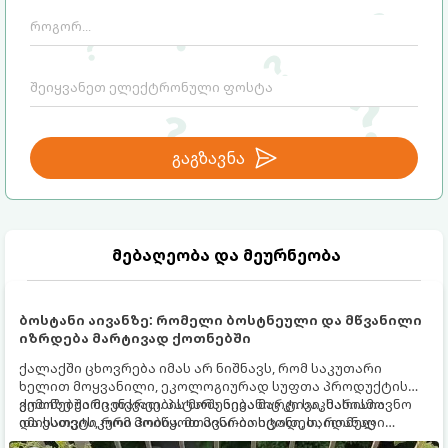
გაგზავნა
მებაღეობა და მეურნეობა
ბოსტანი აივანზე: რომელი ბოსტნეული და მწვანილი
იზრდება მარტივად ქოთნებში
ქალაქში ცხოვრება იმას არ ნიშნავს, რომ საკუთარი
ხელით მოყვანილი, ეკოლოგიურად სუფთა პროდუქტის
გემოზე უარი თქვათ. პატარა აივანიც კი საკმარისია
ქოთნებში მცენარეების მოშენება მარტივი, სასიამოვნო
იმისათვის, რომ მოიწყოთ მინი-ბოსტანი, საიდანაც
და ესთეტიკური ჰობია. მთავარია იცოდეთ, რომელი
ყოველდღიურად ახალ, არომატულ მწვანილსა და
კულტურები ეგუებიან ქოთნის პირობებს ყველაზე კარგად