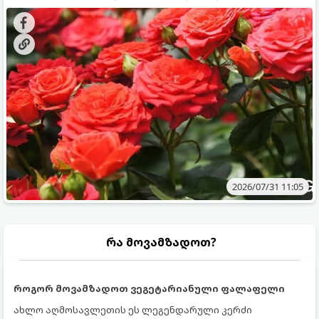
გამოკვება სჭირდებათ. ზაფხულის პერიოდში მცენარის
შედეგის მისაღწევად:
მოთხოვნილებები იცვლება, ამიტომ მნიშვნელოვანია
ვიცოდეთ, რომელი სასუქები გამოიყენება ამ დროს.
2026/07/31 11:05
რა მოვამზადოთ?
როგორ მოვამზადოთ ვეგეტარიანული ფალაფელი
ახლო აღმოსავლეთის ეს ლეგენდარული კერძი