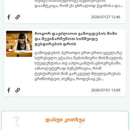
თუმცა თანამედროვე მეცნიერებამ
დაამტკიცა, რომ ეს უბრალოდ ტვინისა და
ნერვული სისტემის მუშაობის უნიკალური
გთავაზობთ 10 საინტერესო მეცნიერულ
თავისებურებაა.
ფაქტს იმის შესახებ, თუ როგორ მუშაობს
2026/07/27 12:46
მემარცხენეების ტვინი და რა
უპირატესობები თუ გამოწვევები აქვთ
მათ ყოველდღიურ ცხოვრებაში.
როგორ დავძლიოთ გამოცდების შიში
და შევინარჩუნოთ სიმშვიდე
ტესტირების დროს
გამოცდების პერიოდი ერთ-ერთი ყველაზე
სტრესული ეტაპია ნებისმიერი მოსწავლის,
სტუდენტისა თუ აპლიკანტის ცხოვრებაში.
აბსოლუტურად ბუნებრივია, რომ
ტესტირების წინ გარკვეულ მღელვარებას
გრძნობდეთ, თუმცა, როდესაც ეს
მღელვარება პანიკასა და ძლიერ შიშში
გამოცდების შიში (ტესტური შფოთვა)
გადადის, ის ბლოკავს ტვინის რესურსებს.
მხოლოდ ცოდნის ნაკლებობით არ არის
2026/07/01 13:09
ხშირად ხდება, რომ ნასწავლი მასალა
გამოწვეული. ეს არის ფსიქოლოგიური
გამოცდის ოთახში შესვლისთანავე
რეაქცია წარუმატებლობის შიშზე.
ადამიანს სრულიად ავიწყდება (ე.წ.
საბედნიეროდ, არსებობს კონკრეტული
„ბლექაუტის“ ეფექტი).
მეცნიერული ხრიკები, რომლებიც
დაგეხმარებათ ემოციების მართვასა და
გთავაზობთ ნაბიჯ-ნაბიჯ გზამკვლევს, თუ
დასვი კითხვა
ტესტირებისას მაქსიმალური
როგორ დაამარცხოთ საგამოცდო
კონცენტრაციის შენარჩუნებაში.
პანიკა: