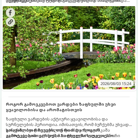
ქვედა ფენებიდან ტენი დამოუკიდებლად მოიპოვონ.
შეხვდნენ.
ოქროს წესებს, თუ როგორ გადავარჩინოთ ახალგაზრდა
ხეები ზაფხულის სიცხეში:
2026/08/03 15:24
როგორ გამოვკვებოთ ვარდები ზაფხულში უხვი
ყვავილობისა და არომატისთვის
ზაფხული ვარდების აქტიური ყვავილობისა და
სურნელების პერიოდია. იმისათვის, რომ ბუჩქებმა უხვად,
ხანგრძლივად იყვავილონ და მსხვილი, კაშკაშა
გთავაზობთ რჩევებს, თუ რით და როგორ
კვირტები გამოიტანონ, მათ რეგულარული და სწორი
გამოვკვებოთ ვარდები ზაფხულში საუკეთესო