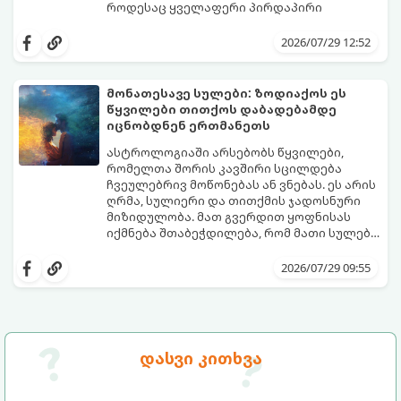
როდესაც ყველაფერი პირდაპირი
მნიშვნელობით ხელიდან გვეცლება:
იშლება მნიშვნელოვანი გარიგებები,
2026/07/29 12:52
უქმდება დიდხანს ნანატრი მოგზაურობები,
ხოლო ადამიანები, რომლებსაც
ახლობლებად ვთვლიდით, უეცრად მიდიან.
აი, 5 აშკარა ნიშანი იმისა, რომ
მონათესავე სულები: ზოდიაქოს ეს
ასეთ მომენტებში ადვილია
მომხდარი მარცხი სასჯელი კი არა,
წყვილები თითქოს დაბადებამდე
სასოწარკვეთილებაში ჩავარდნა. თუმცა
თქვენი დაცვისკენ მიმართული
იცნობდნენ ერთმანეთს
ეზოთერიკასა და ფსიქოლოგიაში ეს
სამყაროს მცდელობაა:
ფენომენი ხშირად სხვანაირად
ასტროლოგიაში არსებობს წყვილები,
განიხილება: როგორც სამყაროს (ან ჩვენი
რომელთა შორის კავშირი სცილდება
არაცნობიერის) ფარული დამცავი
ჩვეულებრივ მოწონებას ან ვნებას. ეს არის
მექანიზმების მუშაობა, რომელთაც
ღრმა, სულიერი და თითქმის ჯადოსნური
რეალური, მაგრამ ჯერ კიდევ უხილავი
მიზიდულობა. მათ გვერდით ყოფნისას
საფრთხისგან შორს მივყავართ.
იქმნება შთაბეჭდილება, რომ მათი სულები
ერთმანეთს ჯერ კიდევ ამ ქვეყნად
გთავაზობთ ზოდიაქოს ნიშნების იმ
მოვლენამდე შეხვდნენ.
იდეალურ წყვილებს, რომლებიც
2026/07/29 09:55
ერთმანეთისთვის ნამდვილ
მონათესავე სულებს წარმოადგენენ:
დასვი კითხვა