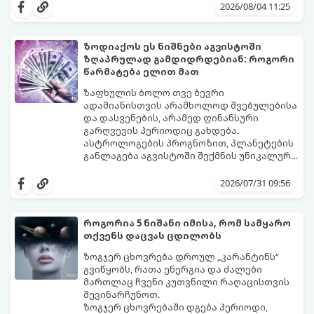
მოუტანს.
ყველაზე ბედნიერი თვე აღმოჩნდება.
2026/08/04 11:25
გაიგეთ, მოხვდით თუ არა ამ იღბლიანთა
შორის:
ზოდიაქოს ეს ნიშნები აგვისტოში
ზღაპრულად გამდიდრდებიან: როგორი
წარმატება ელით მათ
ზაფხულის ბოლო თვე ბევრი
ადამიანისთვის არამხოლოდ შვებულებისა
და დასვენების, არამედ ფინანსური
გარღვევის პერიოდიც გახდება.
ასტროლოგების პროგნოზით, პლანეტების
განლაგება აგვისტოში შექმნის უნიკალურ
ენერგეტიკულ ნაკადებს, რომლებიც
გაიგეთ, მოხვდით თუ არა იმ იღბლიანთა
ზოდიაქოს 4 ნიშანს ფინანსური წარმატების
შორის, ვისაც აგვისტოში ფინანსური
2026/07/31 09:56
მიღწევასა და შემოსავლების
იღბალი გაუღიმებს:
საგრძნობლად გაზრდაში დაეხმარება.
როგორია 5 ნიშანი იმისა, რომ სამყარო
თქვენს დაცვას ცდილობს
ზოგჯერ ცხოვრება დროულ „კარანტინს“
გვიწყობს, რათა ენერგია და ძალები
მართლაც ჩვენი კუთვნილი რაღაცისთვის
შევინარჩუნოთ.
ზოგჯერ ცხოვრებაში დგება პერიოდი,