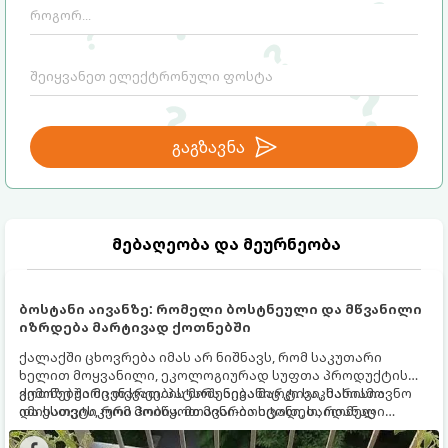
გაგზავნა
მებაღეობა და მეურნეობა
ბოსტანი აივანზე: რომელი ბოსტნეული და მწვანილი
იზრდება მარტივად ქოთნებში
ქალაქში ცხოვრება იმას არ ნიშნავს, რომ საკუთარი
ხელით მოყვანილი, ეკოლოგიურად სუფთა პროდუქტის
გემოზე უარი თქვათ. პატარა აივანიც კი საკმარისია
ქოთნებში მცენარეების მოშენება მარტივი, სასიამოვნო
იმისათვის, რომ მოიწყოთ მინი-ბოსტანი, საიდანაც
და ესთეტიკური ჰობია. მთავარია იცოდეთ, რომელი
ყოველდღიურად ახალ, არომატულ მწვანილსა და
კულტურები ეგუებიან ქოთნის პირობებს ყველაზე კარგად
ბოსტნეულს მოკრეფთ.
და როგორ მოუაროთ მათ სწორად.