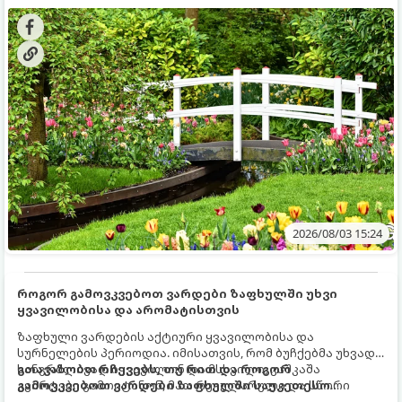
ხეები ზაფხულის სიცხეში:
2026/08/03 15:24
როგორ გამოვკვებოთ ვარდები ზაფხულში უხვი
ყვავილობისა და არომატისთვის
ზაფხული ვარდების აქტიური ყვავილობისა და
სურნელების პერიოდია. იმისათვის, რომ ბუჩქებმა უხვად,
ხანგრძლივად იყვავილონ და მსხვილი, კაშკაშა
გთავაზობთ რჩევებს, თუ რით და როგორ
კვირტები გამოიტანონ, მათ რეგულარული და სწორი
გამოვკვებოთ ვარდები ზაფხულში საუკეთესო
გამოკვება სჭირდებათ. ზაფხულის პერიოდში მცენარის
შედეგის მისაღწევად: