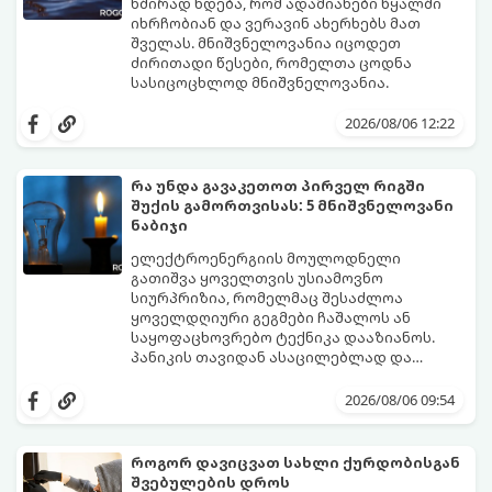
ხშირად ხდება, რომ ადამიანები წყალში
იხრჩობიან და ვერავინ ახერხებს მათ
შველას. მნიშვნელოვანია იცოდეთ
ძირითადი წესები, რომელთა ცოდნა
სასიცოცხლოდ მნიშვნელოვანია.
2026/08/06 12:22
რა უნდა გავაკეთოთ პირველ რიგში
შუქის გამორთვისას: 5 მნიშვნელოვანი
ნაბიჯი
ელექტროენერგიის მოულოდნელი
გათიშვა ყოველთვის უსიამოვნო
სიურპრიზია, რომელმაც შესაძლოა
ყოველდღიური გეგმები ჩაშალოს ან
საყოფაცხოვრებო ტექნიკა დააზიანოს.
პანიკის თავიდან ასაცილებლად და
საკუთარი სახლის უსაფრთხოების
გთავაზობთ 5 აუცილებელ ნაბიჯს,
უზრუნველსაყოფად, მნიშვნელოვანია
რომლებიც შუქის ქრობისთანავე
2026/08/06 09:54
იცოდეთ მოქმედების ზუსტი
პირველ რიგში უნდა გადადგათ:
თანმიმდევრობა.
როგორ დავიცვათ სახლი ქურდობისგან
შვებულების დროს