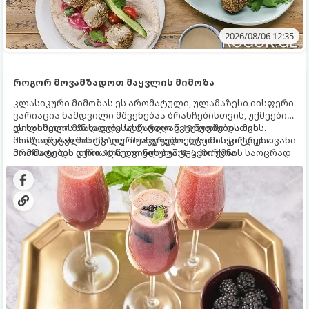
2026/08/06 12:35
როგორ მოვამზადოთ მაყვლის მიმოზა
კლასიკური მიმოზას ეს არომატული, ულამაზესი იისფერი
ვარიაცია ნამდვილი მშვენებაა ბრანჩებისთვის, უქმეების
დილისთვის ან სადღესასწაულო წვეულებებისთვის.
ეს სასმელი მზადდება სულ რაღაც 10 წუთში და მის
ახალი მაყვლის ტკბილ-მჟავე გემო, ლაიმის ციტრუსოვანი
მომზადებას მინიმალური ინგრედიენტები სჭირდება.
არომატი და ცქრიალა ღვინის ბუშტუკები ქმნის საოცრად
მომზადების დრო: 10 წუთი ულუფა: 4–6 პორცია
დახვეწილ და მაგრილებელ კოქტეილს.