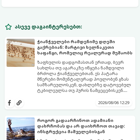
ასევე დაგაინტერესებთ:
ჭიანჭველები რამდენიმე დღეში
გაქრებიან: მარტივი ხელნაკეთი
ხაფანგი, რომელიც რეალურად მუშაობს
ზაფხულის დადგომასთან ერთად, ბევრ
სახლსა თუ აგარაკზე იწყება ნამდვილი
ბრძოლა ჭიანჭველებთან. ეს პატარა
მწერები მომენტალურად პოულობენ გზას
სამზარეულოსკენ, დახლებზე დატოვებულ
ტკბილეულსა თუ პურის ნამცეცებისკენ.
მართალია, ბაზარზე უამრავი ქიმიური
საბედნიეროდ, არსებობს ერთი ძალიან
სპრეი და შხამქიმიკატი იყიდება, თუმცა
მარტივი, უსაფრთხო და იაფი
2026/08/06 12:29
ბევრს ერიდება მათი გამოყენება
საყოფაცხოვრებო ხრიკი. სპეციალური
სამზარეულოში, განსაკუთრებით მაშინ, თუ
ხელნაკეთი ხაფანგის საშუალებით,
სახლში პატარა ბავშვები ან შინაური
ჭიანჭველების მთელ კოლონიას სულ
როგორ გადაარჩინოთ ადამიანი
ცხოველები არიან.
რამდენიმე დღეში დაამარცხებთ.
დახრჩობას და არ დაიხრჩოთ თავად:
გთავაზობთ ეფექტური ხაფანგის
ინსტრუქცია მაშველებისგან
მომზადების რეცეპტს: