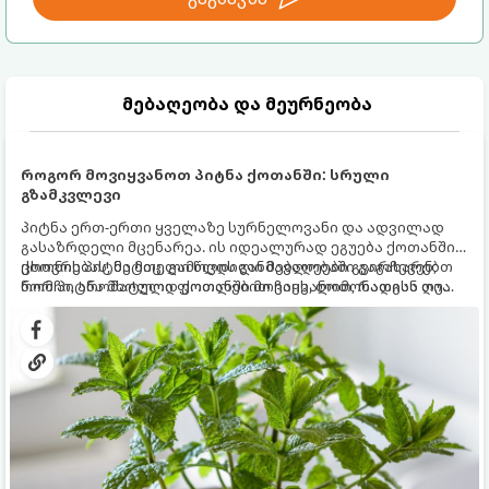
მებაღეობა და მეურნეობა
როგორ მოვიყვანოთ პიტნა ქოთანში: სრული
გზამკვლევი
პიტნა ერთ-ერთი ყველაზე სურნელოვანი და ადვილად
გასაზრდელი მცენარეა. ის იდეალურად ეგუება ქოთანში
ცხოვრებას, მეტიც, გამოცდილი მებაღეები გვირჩევენ,
ქოთნის პიტნა მთელი წლის განმავლობაში გაგახარებთ
რომ პიტნა მხოლოდ ქოთანში მოვიყვანოთ, რადგან ღია
ნორჩი, არომატული ფოთლებით ჩაის, ლიმონათისა თუ
გრუნტში (ბაღში) დარგვისას ის ფესვებით ძალიან
კერძებისთვის.
სწრაფად ვრცელდება და სხვა მცენარეებს ავიწროებს.