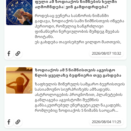
ფული ამ ზოდიაქოს ნიშნების ხელში
აღმოჩნდება: ვინ გამდიდრდება?
როდესაც ვენერა სასწორის ნიშანში
გადავა, ზოდიაქოს სამი ნიშნისთვის იწყება
პერიოდი, რომელიც ხანგრძლივი
ფინანსური ნერვიულობის შემდეგ შვებას
მოიტანს.
ეს გახდება თავისებური ჯილდო მათთვის,
ვინც დიდხანს შრომობდა, მოთმინებას
იჩენდა და სირთულეების მიუხედავად წინ
2026/08/07 10:32
სვლას განაგრძობდა. ბევრი მიეჩვია
სტაბილურობისთვის ბრძოლას,
სურვილების გადადებასა და ხარჯების
ზოდიაქოს ამ 5 ნიშნისთვის აგვისტო
მკაცრ კონტროლს. თუმცა, ახლა სიტუაცია
პრობლემები, რომლებიც უსასრულო
წლის ყველაზე ბედნიერი თვე გახდება
თანდათან შეიცვლება.
გეგონათ, უკან დაიხევს, ამასთან ერთად კი
გაჩნდება მეტი ნდობა მომავლის მიმართ.
ზაფხულის მიწურულს სამყარო ბევრისთვის
რთული პერიოდის შემდეგ ეს ნიშნები
სასიამოვნო სიურპრიზებს ამზადებს.
შეძლებენ ამოისუნთქონ და დაინახონ
ასტროლოგების პროგნოზით, პლანეტების
ახალი შესაძლებლობები.
განლაგება აგვისტოში შექმნის
განსაკუთრებულ ენერგეტიკულ ნაკადებს,
რომლებიც ზოდიაქოს 5 ნიშანს საოცარ
იღბალს, ჰარმონიასა და წარმატებას
მათთვის აგვისტო გარდამტეხი და წლის
მოუტანს.
ყველაზე ბედნიერი თვე აღმოჩნდება.
2026/08/04 11:25
გაიგეთ, მოხვდით თუ არა ამ იღბლიანთა