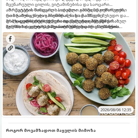
მცენარეული ცილის, ვიტამინებისა და საოცარი
არომატების ნამდვილი საბადოა. გარედან ოქროსფერი
ამ რეცეპტის მთავარი საიდუმლო იმაში მდგომარეობს,
და ხრაშუნა, ხოლო შიგნიდან ნაზი და მწვანე
რომ გამოიყენება გამომშრალი და ჩამბალი მუხუდო და
ფალაფელის ბურთულები იდეალურია პიტაში (არაბულ
არა დაკონსერვებული, რათა ბურთულებმა შეწვისას
მომზადების დრო: 20 წუთი (დამატებით მუხუდოს
პურში) ჩასადებად, სალათებთან ერთად ან ტახინის
ფორმა იდეალურად შეინარჩუნოს და არ დაიშალოს.
ჩალბობის დრო: 12-24 საათი) შეწვის დრო: 10–15 წუთი
(სესამის) სოუსთან მირთმევისთვის.
ულუფა: 20–24 ცალი ბურთულა (4–6 პორცია)
2026/08/06 12:35
როგორ მოვამზადოთ მაყვლის მიმოზა