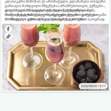
კლასიკური მიმოზას ეს არომატული, ულამაზესი იისფერი
ვარიაცია ნამდვილი მშვენებაა ბრანჩებისთვის, უქმეების
დილისთვის ან სადღესასწაულო წვეულებებისთვის.
ეს სასმელი მზადდება სულ რაღაც 10 წუთში და მის
ახალი მაყვლის ტკბილ-მჟავე გემო, ლაიმის ციტრუსოვანი
მომზადებას მინიმალური ინგრედიენტები სჭირდება.
არომატი და ცქრიალა ღვინის ბუშტუკები ქმნის საოცრად
მომზადების დრო: 10 წუთი ულუფა: 4–6 პორცია
დახვეწილ და მაგრილებელ კოქტეილს.
2026/08/05 13:17