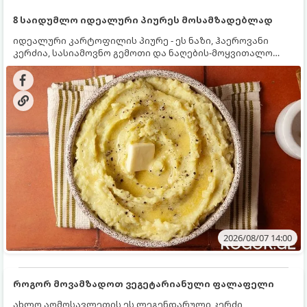
8 საიდუმლო იდეალური პიურეს მოსამზადებლად
იდეალური კარტოფილის პიურე - ეს ნაზი, ჰაეროვანი
კერძია, სასიამოვნო გემოთი და ნაღების-მოყვითალო
ფერით. მისი მომზადება ძალიან მარტივია, მაგრამ
არსებობს რამდენიმე საიდუმლო, რომლებიც უნდა
იცოდეთ, რომ პიურე იდეალურად გემრიელი გამოვიდეს.
2026/08/07 14:00
როგორ მოვამზადოთ ვეგეტარიანული ფალაფელი
ახლო აღმოსავლეთის ეს ლეგენდარული კერძი