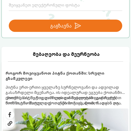
გაგზავნა
მებაღეობა და მეურნეობა
როგორ მოვიყვანოთ პიტნა ქოთანში: სრული
გზამკვლევი
პიტნა ერთ-ერთი ყველაზე სურნელოვანი და ადვილად
გასაზრდელი მცენარეა. ის იდეალურად ეგუება ქოთანში
ცხოვრებას, მეტიც, გამოცდილი მებაღეები გვირჩევენ,
ქოთნის პიტნა მთელი წლის განმავლობაში გაგახარებთ
რომ პიტნა მხოლოდ ქოთანში მოვიყვანოთ, რადგან ღია
ნორჩი, არომატული ფოთლებით ჩაის, ლიმონათისა თუ
გრუნტში (ბაღში) დარგვისას ის ფესვებით ძალიან
კერძებისთვის.
სწრაფად ვრცელდება და სხვა მცენარეებს ავიწროებს.