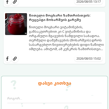
საოცრად დახვეწილ და მაგრილებელ
და მის მომზადებას მინიმალური
2026/08/05 13:17
კოქტეილს.
ინგრედიენტები სჭირდება.
მომზადების დრო: 10 წუთი ულუფა: 4–6
პორცია
წითელი მოცხარი ზამთრისთვის:
რეცეპტი მოხარშვის გარეშე
წითელი მოცხარი ვიტამინების,
განსაკუთრებით კი C ვიტამინისა და
ორგანული მჟავების ნამდვილი საბადოა.
თერმული დამუშავების (მოხარშვის) დროს
სასარგებლო ნივთიერებების დიდი ნაწილი
იშლება. ამიტომ, ამ კენკრის ზამთრისთვის
შესანახად საუკეთესო გზა „ცოცხალი ჯემის“
ეს მეთოდი ინარჩუნებს მოცხარის
მომზადებაა - მოხარშვის გარეშე.
ბუნებრივ, კაშკაშა გემოს, არომატს და
2026/08/03 15:02
ყველა სასარგებლო თვისებას.
დასვი კითხვა