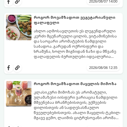
2026/08/07 14:00
როგორ მოვამზადოთ ვეგეტარიანული
ფალაფელი
ახლო აღმოსავლეთის ეს ლეგენდარული
კერძი მცენარეული ცილის, ვიტამინებისა
და საოცარი არომატების ნამდვილი
საბადოა. გარედან ოქროსფერი და
ხრაშუნა, ხოლო შიგნიდან ნაზი და მწვანე
ფალაფელის ბურთულები იდეალურია
პიტაში (არაბულ პურში) ჩასადებად,
ამ რეცეპტის მთავარი საიდუმლო იმაში
სალათებთან ერთად ან ტახინის (სესამის)
მდგომარეობს, რომ გამოიყენება
2026/08/06 12:35
სოუსთან მირთმევისთვის.
გამომშრალი და ჩამბალი მუხუდო და არა
დაკონსერვებული, რათა ბურთულებმა
შეწვისას ფორმა იდეალურად შეინარჩუნოს
როგორ მოვამზადოთ მაყვლის მიმოზა
და არ დაიშალოს.
მომზადების დრო: 20 წუთი (დამატებით
კლასიკური მიმოზას ეს არომატული,
მუხუდოს ჩალბობის დრო: 12-24 საათი)
ულამაზესი იისფერი ვარიაცია ნამდვილი
შეწვის დრო: 10–15 წუთი ულუფა: 20–24 ცალი
მშვენებაა ბრანჩებისთვის, უქმეების
ბურთულა (4–6 პორცია)
დილისთვის ან სადღესასწაულო
წვეულებებისთვის. ახალი მაყვლის ტკბილ-
მჟავე გემო, ლაიმის ციტრუსოვანი არომატი
და ცქრიალა ღვინის ბუშტუკები ქმნის
ეს სასმელი მზადდება სულ რაღაც 10 წუთში