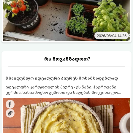
2026/08/04 14:36
რა მოვამზადოთ?
8 საიდუმლო იდეალური პიურეს მოსამზადებლად
იდეალური კარტოფილის პიურე - ეს ნაზი, ჰაეროვანი
კერძია, სასიამოვნო გემოთი და ნაღების-მოყვითალო
ფერით. მისი მომზადება ძალიან მარტივია, მაგრამ
არსებობს რამდენიმე საიდუმლო, რომლებიც უნდა
იცოდეთ, რომ პიურე იდეალურად გემრიელი გამოვიდეს.