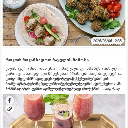
2026/08/06 12:35
როგორ მოვამზადოთ მაყვლის მიმოზა
კლასიკური მიმოზას ეს არომატული, ულამაზესი იისფერი
ვარიაცია ნამდვილი მშვენებაა ბრანჩებისთვის, უქმეების
დილისთვის ან სადღესასწაულო წვეულებებისთვის.
ეს სასმელი მზადდება სულ რაღაც 10 წუთში და მის
ახალი მაყვლის ტკბილ-მჟავე გემო, ლაიმის ციტრუსოვანი
მომზადებას მინიმალური ინგრედიენტები სჭირდება.
არომატი და ცქრიალა ღვინის ბუშტუკები ქმნის საოცრად
მომზადების დრო: 10 წუთი ულუფა: 4–6 პორცია
დახვეწილ და მაგრილებელ კოქტეილს.