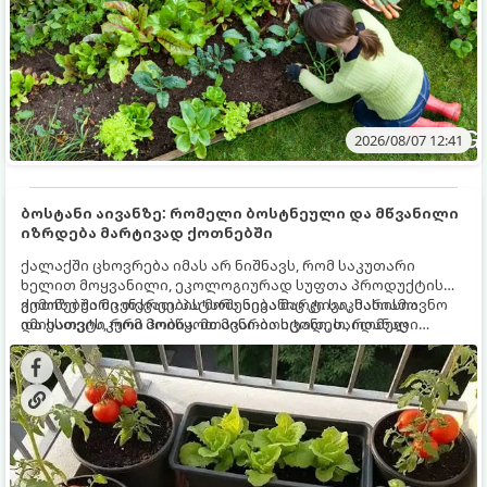
2026/08/07 12:41
ბოსტანი აივანზე: რომელი ბოსტნეული და მწვანილი
იზრდება მარტივად ქოთნებში
ქალაქში ცხოვრება იმას არ ნიშნავს, რომ საკუთარი
ხელით მოყვანილი, ეკოლოგიურად სუფთა პროდუქტის
გემოზე უარი თქვათ. პატარა აივანიც კი საკმარისია
ქოთნებში მცენარეების მოშენება მარტივი, სასიამოვნო
იმისათვის, რომ მოიწყოთ მინი-ბოსტანი, საიდანაც
და ესთეტიკური ჰობია. მთავარია იცოდეთ, რომელი
ყოველდღიურად ახალ, არომატულ მწვანილსა და
კულტურები ეგუებიან ქოთნის პირობებს ყველაზე კარგად
ბოსტნეულს მოკრეფთ.
და როგორ მოუაროთ მათ სწორად.