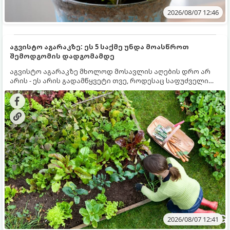
2026/08/07 12:46
აგვისტო აგარაკზე: ეს 5 საქმე უნდა მოასწროთ
შემოდგომის დადგომამდე
აგვისტო აგარაკზე მხოლოდ მოსავლის აღების დრო არ
არის - ეს არის გადამწყვეტი თვე, როდესაც საფუძველი
ეყრება მომავალი წლის მოსავალს და ბაღი მზადდება
შემოდგომა-ზამთრის სეზონისთვის. იმისათვის, რომ
ნიადაგმა ენერგია აღიდგინოს, ხოლო მცენარეებმა
ზამთარს გაუძლონ, აგვისტოს ბოლომდე 5
მნიშვნელოვანი საქმის გაკეთება უნდა მოასწროთ:
2026/08/07 12:41