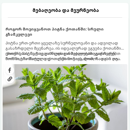
მებაღეობა და მეურნეობა
როგორ მოვიყვანოთ პიტნა ქოთანში: სრული
გზამკვლევი
პიტნა ერთ-ერთი ყველაზე სურნელოვანი და ადვილად
გასაზრდელი მცენარეა. ის იდეალურად ეგუება ქოთანში
ცხოვრებას, მეტიც, გამოცდილი მებაღეები გვირჩევენ,
ქოთნის პიტნა მთელი წლის განმავლობაში გაგახარებთ
რომ პიტნა მხოლოდ ქოთანში მოვიყვანოთ, რადგან ღია
ნორჩი, არომატული ფოთლებით ჩაის, ლიმონათისა თუ
გრუნტში (ბაღში) დარგვისას ის ფესვებით ძალიან
კერძებისთვის.
სწრაფად ვრცელდება და სხვა მცენარეებს ავიწროებს.