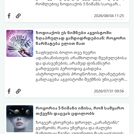
რომლებიც ზოდიაქოს 5 ნიშანს საოცარ
იღბალს, ჰარმონიასა და წარმატებას
მათთვის აგვისტო გარდამტეხი და წლის
მოუტანს.
ყველაზე ბედნიერი თვე აღმოჩნდება.
2026/08/04 11:25
გაიგეთ, მოხვდით თუ არა ამ იღბლიანთა
შორის:
ზოდიაქოს ეს ნიშნები აგვისტოში
ზღაპრულად გამდიდრდებიან: როგორი
წარმატება ელით მათ
ზაფხულის ბოლო თვე ბევრი
ადამიანისთვის არამხოლოდ შვებულებისა
და დასვენების, არამედ ფინანსური
გარღვევის პერიოდიც გახდება.
ასტროლოგების პროგნოზით, პლანეტების
განლაგება აგვისტოში შექმნის უნიკალურ
ენერგეტიკულ ნაკადებს, რომლებიც
გაიგეთ, მოხვდით თუ არა იმ იღბლიანთა
ზოდიაქოს 4 ნიშანს ფინანსური წარმატების
შორის, ვისაც აგვისტოში ფინანსური
2026/07/31 09:56
მიღწევასა და შემოსავლების
იღბალი გაუღიმებს:
საგრძნობლად გაზრდაში დაეხმარება.
როგორია 5 ნიშანი იმისა, რომ სამყარო
თქვენს დაცვას ცდილობს
ზოგჯერ ცხოვრება დროულ „კარანტინს“
გვიწყობს, რათა ენერგია და ძალები
მართლაც ჩვენი კუთვნილი რაღაცისთვის