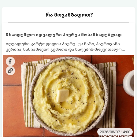
რა მოვამზადოთ?
8 საიდუმლო იდეალური პიურეს მოსამზადებლად
იდეალური კარტოფილის პიურე - ეს ნაზი, ჰაეროვანი
კერძია, სასიამოვნო გემოთი და ნაღების-მოყვითალო
ფერით. მისი მომზადება ძალიან მარტივია, მაგრამ
არსებობს რამდენიმე საიდუმლო, რომლებიც უნდა
იცოდეთ, რომ პიურე იდეალურად გემრიელი გამოვიდეს.
2026/08/07 14:00