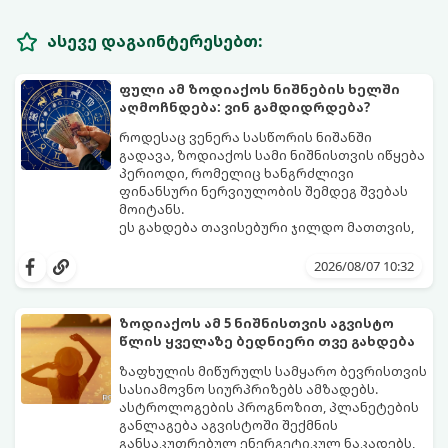
ასევე დაგაინტერესებთ:
ფული ამ ზოდიაქოს ნიშნების ხელში
აღმოჩნდება: ვინ გამდიდრდება?
როდესაც ვენერა სასწორის ნიშანში
გადავა, ზოდიაქოს სამი ნიშნისთვის იწყება
პერიოდი, რომელიც ხანგრძლივი
ფინანსური ნერვიულობის შემდეგ შვებას
მოიტანს.
ეს გახდება თავისებური ჯილდო მათთვის,
ვინც დიდხანს შრომობდა, მოთმინებას
იჩენდა და სირთულეების მიუხედავად წინ
2026/08/07 10:32
სვლას განაგრძობდა. ბევრი მიეჩვია
სტაბილურობისთვის ბრძოლას,
სურვილების გადადებასა და ხარჯების
ზოდიაქოს ამ 5 ნიშნისთვის აგვისტო
მკაცრ კონტროლს. თუმცა, ახლა სიტუაცია
პრობლემები, რომლებიც უსასრულო
წლის ყველაზე ბედნიერი თვე გახდება
თანდათან შეიცვლება.
გეგონათ, უკან დაიხევს, ამასთან ერთად კი
გაჩნდება მეტი ნდობა მომავლის მიმართ.
ზაფხულის მიწურულს სამყარო ბევრისთვის
რთული პერიოდის შემდეგ ეს ნიშნები
სასიამოვნო სიურპრიზებს ამზადებს.
შეძლებენ ამოისუნთქონ და დაინახონ
ასტროლოგების პროგნოზით, პლანეტების
ახალი შესაძლებლობები.
განლაგება აგვისტოში შექმნის
განსაკუთრებულ ენერგეტიკულ ნაკადებს,