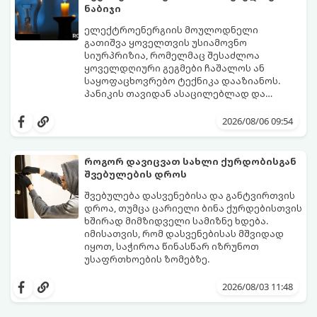
ნაბიჯი
ელექტროენერგიის მოულოდნელი
გათიშვა ყოველთვის უსიამოვნო
სიურპრიზია, რომელმაც შესაძლოა
ყოველდღიური გეგმები ჩაშალოს ან
საყოფაცხოვრებო ტექნიკა დააზიანოს.
პანიკის თავიდან ასაცილებლად და
საკუთარი სახლის უსაფრთხოების
გთავაზობთ 5 აუცილებელ ნაბიჯს,
უზრუნველსაყოფად, მნიშვნელოვანია
რომლებიც შუქის ქრობისთანავე
2026/08/06 09:54
იცოდეთ მოქმედების ზუსტი
პირველ რიგში უნდა გადადგათ:
თანმიმდევრობა.
როგორ დავიცვათ სახლი ქურდობისგან
შვებულების დროს
შვებულება დასვენებისა და განტვირთვის
დროა, თუმცა ცარიელი ბინა ქურდებისთვის
ხშირად მიმზიდველი სამიზნე ხდება.
იმისათვის, რომ დასვენებისას მშვიდად
იყოთ, საჭიროა წინასწარ იზრუნოთ
უსაფრთხოების ზომებზე.
გთავაზობთ პრაქტიკულ რჩევებს, თუ
როგორ დავიცვათ სახლი
2026/08/03 11:48
დაუპატიჟებელი სტუმრებისგან: