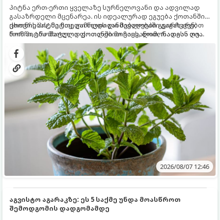
პიტნა ერთ-ერთი ყველაზე სურნელოვანი და ადვილად
გასაზრდელი მცენარეა. ის იდეალურად ეგუება ქოთანში
ცხოვრებას, მეტიც, გამოცდილი მებაღეები გვირჩევენ,
ქოთნის პიტნა მთელი წლის განმავლობაში გაგახარებთ
რომ პიტნა მხოლოდ ქოთანში მოვიყვანოთ, რადგან ღია
ნორჩი, არომატული ფოთლებით ჩაის, ლიმონათისა თუ
გრუნტში (ბაღში) დარგვისას ის ფესვებით ძალიან
კერძებისთვის.
სწრაფად ვრცელდება და სხვა მცენარეებს ავიწროებს.
2026/08/07 12:46
აგვისტო აგარაკზე: ეს 5 საქმე უნდა მოასწროთ
შემოდგომის დადგომამდე