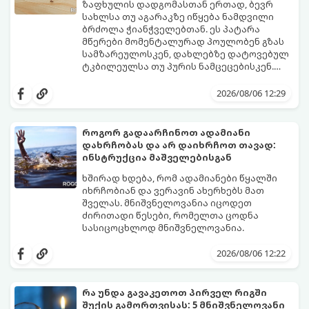
ზაფხულის დადგომასთან ერთად, ბევრ
სახლსა თუ აგარაკზე იწყება ნამდვილი
ბრძოლა ჭიანჭველებთან. ეს პატარა
მწერები მომენტალურად პოულობენ გზას
სამზარეულოსკენ, დახლებზე დატოვებულ
ტკბილეულსა თუ პურის ნამცეცებისკენ.
მართალია, ბაზარზე უამრავი ქიმიური
საბედნიეროდ, არსებობს ერთი ძალიან
სპრეი და შხამქიმიკატი იყიდება, თუმცა
მარტივი, უსაფრთხო და იაფი
2026/08/06 12:29
ბევრს ერიდება მათი გამოყენება
საყოფაცხოვრებო ხრიკი. სპეციალური
სამზარეულოში, განსაკუთრებით მაშინ, თუ
ხელნაკეთი ხაფანგის საშუალებით,
სახლში პატარა ბავშვები ან შინაური
ჭიანჭველების მთელ კოლონიას სულ
როგორ გადაარჩინოთ ადამიანი
ცხოველები არიან.
რამდენიმე დღეში დაამარცხებთ.
დახრჩობას და არ დაიხრჩოთ თავად:
გთავაზობთ ეფექტური ხაფანგის
ინსტრუქცია მაშველებისგან
მომზადების რეცეპტს:
ხშირად ხდება, რომ ადამიანები წყალში
იხრჩობიან და ვერავინ ახერხებს მათ
შველას. მნიშვნელოვანია იცოდეთ
ძირითადი წესები, რომელთა ცოდნა
სასიცოცხლოდ მნიშვნელოვანია.
2026/08/06 12:22
რა უნდა გავაკეთოთ პირველ რიგში
შუქის გამორთვისას: 5 მნიშვნელოვანი