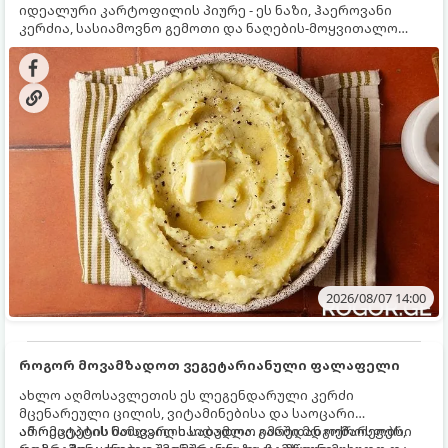
იდეალური კარტოფილის პიურე - ეს ნაზი, ჰაეროვანი
კერძია, სასიამოვნო გემოთი და ნაღების-მოყვითალო
ფერით. მისი მომზადება ძალიან მარტივია, მაგრამ
არსებობს რამდენიმე საიდუმლო, რომლებიც უნდა
იცოდეთ, რომ პიურე იდეალურად გემრიელი გამოვიდეს.
2026/08/07 14:00
როგორ მოვამზადოთ ვეგეტარიანული ფალაფელი
ახლო აღმოსავლეთის ეს ლეგენდარული კერძი
მცენარეული ცილის, ვიტამინებისა და საოცარი
არომატების ნამდვილი საბადოა. გარედან ოქროსფერი
ამ რეცეპტის მთავარი საიდუმლო იმაში მდგომარეობს,