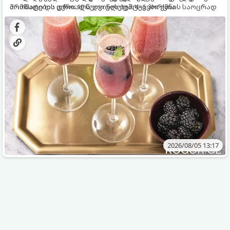
არომატი და ცქრიალა ღვინის ბუშტუკები ქმნის საოცრად
მომზადების დრო: 10 წუთი ულუფა: 4–6 პორცია
დახვეწილ და მაგრილებელ კოქტეილს.
2026/08/05 13:17