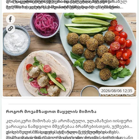
ფალაფელის ბურთულები იდეალურია პიტაში (არაბულ
არა დაკონსერვებული, რათა ბურთულებმა შეწვისას
მომზადების დრო: 20 წუთი (დამატებით მუხუდოს
პურში) ჩასადებად, სალათებთან ერთად ან ტახინის
ფორმა იდეალურად შეინარჩუნოს და არ დაიშალოს.
ჩალბობის დრო: 12-24 საათი) შეწვის დრო: 10–15 წუთი
(სესამის) სოუსთან მირთმევისთვის.
ულუფა: 20–24 ცალი ბურთულა (4–6 პორცია)
2026/08/06 12:35
როგორ მოვამზადოთ მაყვლის მიმოზა
კლასიკური მიმოზას ეს არომატული, ულამაზესი იისფერი
ვარიაცია ნამდვილი მშვენებაა ბრანჩებისთვის, უქმეების
დილისთვის ან სადღესასწაულო წვეულებებისთვის.
ეს სასმელი მზადდება სულ რაღაც 10 წუთში და მის
ახალი მაყვლის ტკბილ-მჟავე გემო, ლაიმის ციტრუსოვანი
მომზადებას მინიმალური ინგრედიენტები სჭირდება.