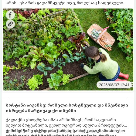
არის - ეს არის გადამწყვეტი თვე, როდესაც საფუძველი
ეყრება მომავალი წლის მოსავალს და ბაღი მზადდება
შემოდგომა-ზამთრის სეზონისთვის. იმისათვის, რომ
ნიადაგმა ენერგია აღიდგინოს, ხოლო მცენარეებმა
ზამთარს გაუძლონ, აგვისტოს ბოლომდე 5
მნიშვნელოვანი საქმის გაკეთება უნდა მოასწროთ:
2026/08/07 12:41
ბოსტანი აივანზე: რომელი ბოსტნეული და მწვანილი
იზრდება მარტივად ქოთნებში
ქალაქში ცხოვრება იმას არ ნიშნავს, რომ საკუთარი
ხელით მოყვანილი, ეკოლოგიურად სუფთა პროდუქტის
გემოზე უარი თქვათ. პატარა აივანიც კი საკმარისია
ქოთნებში მცენარეების მოშენება მარტივი, სასიამოვნო
იმისათვის, რომ მოიწყოთ მინი-ბოსტანი, საიდანაც
და ესთეტიკური ჰობია. მთავარია იცოდეთ, რომელი