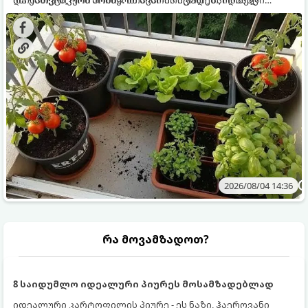
ყოველდღიურად ახალ, არომატულ მწვანილსა და
კულტურები ეგუებიან ქოთნის პირობებს ყველაზე კარგად
ბოსტნეულს მოკრეფთ.
და როგორ მოუაროთ მათ სწორად.
2026/08/04 14:36
რა მოვამზადოთ?
8 საიდუმლო იდეალური პიურეს მოსამზადებლად
იდეალური კარტოფილის პიურე - ეს ნაზი, ჰაეროვანი