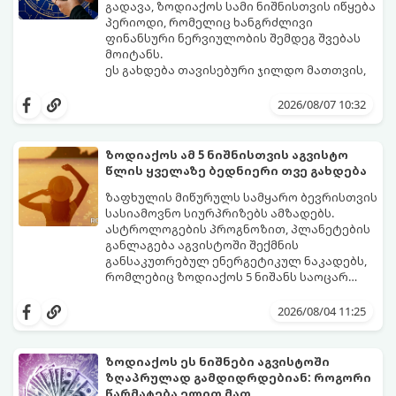
გადავა, ზოდიაქოს სამი ნიშნისთვის იწყება
პერიოდი, რომელიც ხანგრძლივი
ფინანსური ნერვიულობის შემდეგ შვებას
მოიტანს.
ეს გახდება თავისებური ჯილდო მათთვის,
ვინც დიდხანს შრომობდა, მოთმინებას
იჩენდა და სირთულეების მიუხედავად წინ
2026/08/07 10:32
სვლას განაგრძობდა. ბევრი მიეჩვია
სტაბილურობისთვის ბრძოლას,
სურვილების გადადებასა და ხარჯების
ზოდიაქოს ამ 5 ნიშნისთვის აგვისტო
მკაცრ კონტროლს. თუმცა, ახლა სიტუაცია
პრობლემები, რომლებიც უსასრულო
წლის ყველაზე ბედნიერი თვე გახდება
თანდათან შეიცვლება.
გეგონათ, უკან დაიხევს, ამასთან ერთად კი
გაჩნდება მეტი ნდობა მომავლის მიმართ.
ზაფხულის მიწურულს სამყარო ბევრისთვის
რთული პერიოდის შემდეგ ეს ნიშნები
სასიამოვნო სიურპრიზებს ამზადებს.
შეძლებენ ამოისუნთქონ და დაინახონ
ასტროლოგების პროგნოზით, პლანეტების
ახალი შესაძლებლობები.
განლაგება აგვისტოში შექმნის
განსაკუთრებულ ენერგეტიკულ ნაკადებს,
რომლებიც ზოდიაქოს 5 ნიშანს საოცარ
იღბალს, ჰარმონიასა და წარმატებას
მათთვის აგვისტო გარდამტეხი და წლის
მოუტანს.
ყველაზე ბედნიერი თვე აღმოჩნდება.
2026/08/04 11:25
გაიგეთ, მოხვდით თუ არა ამ იღბლიანთა
შორის:
ზოდიაქოს ეს ნიშნები აგვისტოში
ზღაპრულად გამდიდრდებიან: როგორი
წარმატება ელით მათ