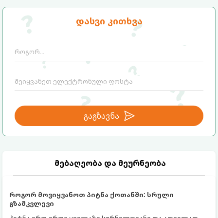
ასეთ მომენტებში ადვილია
მომხდარი მარცხი სასჯელი კი არა,
სასოწარკვეთილებაში ჩავარდნა. თუმცა
თქვენი დაცვისკენ მიმართული
დასვი კითხვა
ეზოთერიკასა და ფსიქოლოგიაში ეს
სამყაროს მცდელობაა:
ფენომენი ხშირად სხვანაირად
განიხილება: როგორც სამყაროს (ან ჩვენი
არაცნობიერის) ფარული დამცავი
მექანიზმების მუშაობა, რომელთაც
რეალური, მაგრამ ჯერ კიდევ უხილავი
საფრთხისგან შორს მივყავართ.
გაგზავნა
მებაღეობა და მეურნეობა
როგორ მოვიყვანოთ პიტნა ქოთანში: სრული
გზამკვლევი
პიტნა ერთ-ერთი ყველაზე სურნელოვანი და ადვილად