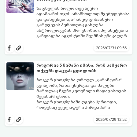
ზაფხულის ბოლო თვე ბევრი
ადამიანისთვის არამხოლოდ შვებულებისა
და დასვენების, არამედ ფინანსური
გარღვევის პერიოდიც გახდება.
ასტროლოგების პროგნოზით, პლანეტების
განლაგება აგვისტოში შექმნის უნიკალურ
ენერგეტიკულ ნაკადებს, რომლებიც
გაიგეთ, მოხვდით თუ არა იმ იღბლიანთა
ზოდიაქოს 4 ნიშანს ფინანსური წარმატების
შორის, ვისაც აგვისტოში ფინანსური
2026/07/31 09:56
მიღწევასა და შემოსავლების
იღბალი გაუღიმებს:
საგრძნობლად გაზრდაში დაეხმარება.
როგორია 5 ნიშანი იმისა, რომ სამყარო
თქვენს დაცვას ცდილობს
ზოგჯერ ცხოვრება დროულ „კარანტინს“
გვიწყობს, რათა ენერგია და ძალები
მართლაც ჩვენი კუთვნილი რაღაცისთვის
შევინარჩუნოთ.
ზოგჯერ ცხოვრებაში დგება პერიოდი,
როდესაც ყველაფერი პირდაპირი
მნიშვნელობით ხელიდან გვეცლება:
იშლება მნიშვნელოვანი გარიგებები,
2026/07/29 12:52
უქმდება დიდხანს ნანატრი მოგზაურობები,
ხოლო ადამიანები, რომლებსაც
ახლობლებად ვთვლიდით, უეცრად მიდიან.
აი, 5 აშკარა ნიშანი იმისა, რომ