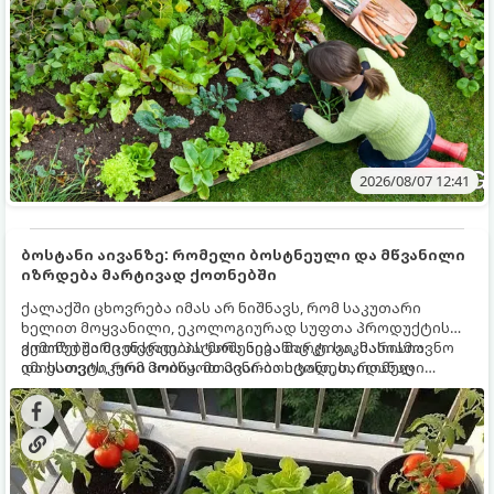
2026/08/07 12:41
ბოსტანი აივანზე: რომელი ბოსტნეული და მწვანილი
იზრდება მარტივად ქოთნებში
ქალაქში ცხოვრება იმას არ ნიშნავს, რომ საკუთარი
ხელით მოყვანილი, ეკოლოგიურად სუფთა პროდუქტის
გემოზე უარი თქვათ. პატარა აივანიც კი საკმარისია
ქოთნებში მცენარეების მოშენება მარტივი, სასიამოვნო
იმისათვის, რომ მოიწყოთ მინი-ბოსტანი, საიდანაც
და ესთეტიკური ჰობია. მთავარია იცოდეთ, რომელი
ყოველდღიურად ახალ, არომატულ მწვანილსა და
კულტურები ეგუებიან ქოთნის პირობებს ყველაზე კარგად
ბოსტნეულს მოკრეფთ.
და როგორ მოუაროთ მათ სწორად.