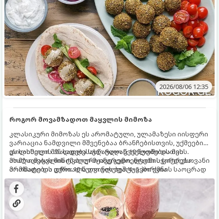
2026/08/06 12:35
როგორ მოვამზადოთ მაყვლის მიმოზა
კლასიკური მიმოზას ეს არომატული, ულამაზესი იისფერი
ვარიაცია ნამდვილი მშვენებაა ბრანჩებისთვის, უქმეების
დილისთვის ან სადღესასწაულო წვეულებებისთვის.
ეს სასმელი მზადდება სულ რაღაც 10 წუთში და მის
ახალი მაყვლის ტკბილ-მჟავე გემო, ლაიმის ციტრუსოვანი
მომზადებას მინიმალური ინგრედიენტები სჭირდება.
არომატი და ცქრიალა ღვინის ბუშტუკები ქმნის საოცრად
მომზადების დრო: 10 წუთი ულუფა: 4–6 პორცია
დახვეწილ და მაგრილებელ კოქტეილს.