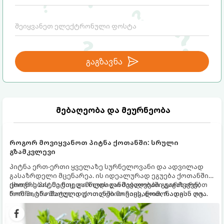
გაგზავნა
მებაღეობა და მეურნეობა
როგორ მოვიყვანოთ პიტნა ქოთანში: სრული
გზამკვლევი
პიტნა ერთ-ერთი ყველაზე სურნელოვანი და ადვილად
გასაზრდელი მცენარეა. ის იდეალურად ეგუება ქოთანში
ცხოვრებას, მეტიც, გამოცდილი მებაღეები გვირჩევენ,
ქოთნის პიტნა მთელი წლის განმავლობაში გაგახარებთ
რომ პიტნა მხოლოდ ქოთანში მოვიყვანოთ, რადგან ღია
ნორჩი, არომატული ფოთლებით ჩაის, ლიმონათისა თუ
გრუნტში (ბაღში) დარგვისას ის ფესვებით ძალიან
კერძებისთვის.
სწრაფად ვრცელდება და სხვა მცენარეებს ავიწროებს.