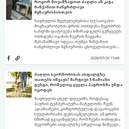
შემადგენლობას. კვების მკვეთრმა
როგორ მოვამზადოთ ძაღლი ან კატა
ცვლილებამ შეიძლება გამოიწვიოს
იმისათვის, რომ პროცესმა უმტკივნეულოდ
მანქანით ხანგრძლივი
ძლიერი სტრესი, გულისრევა, გაზები ან
ჩაიაროს, გამოიყენება ვეტერინარების
მგზავრობისთვის
დიარეა (კუჭის აშლილობა).
მიერ აღიარებული 7-დღიანი გარდამავალი
სქემა.
ზაფხულის შვებულებებისა თუ საოჯახო
მოგზაურობების დროს ოთხფეხა მეგობრის
სახლში დატოვება ხშირად გულს გვწყვეტს.
ოთხფეხა ოჯახის წევრის წაყვანა
შესანიშნავი იდეაა, თუმცა მანქანით
ხანგრძლივი მგზავრობა ცხოველისთვის
შეიძლება დიდ სტრესთან, მოძრაობის
იმისათვის, რომ მგზავრობა როგორც
დაავადებასთან (გულისრევასთან) და
თქვენთვის, ისე თქვენი ოთხფეხა
2026/07/20 15:49
საფრთხეებთან იყოს დაკავშირებული.
მეგობრისთვის კომფორტული და
უსაფრთხო აღმოჩნდეს, წინასწარი
მომზადებაა საჭირო.
ძაღლი სეირნობისას ასფალტზე
გთავაზობთ პროფესიონალურ
თათებს იწვავს? მარტივი 5 წამიანი
გზამკვლევს, თუ როგორ მოამზადოთ
ტესტი, რომელიც ყველა პატრონმა უნდა
ძაღლი ან კატა ხანგრძლივი
იცოდეს
ავტომოგზაურობისთვის.
ზაფხულის ცხელ დღეებში, როდესაც
ჰაერის ტემპერატურა მატულობს, ჩვენ,
ადამიანები, კომფორტულად დავაბიჯებთ
სქელძირიანი ფეხსაცმელებით. ამ დროს
ხშირად გვავიწყდება, რომ ჩვენი ოთხფეხა
მეგობრები ასფალტზე სრულიად შიშველი