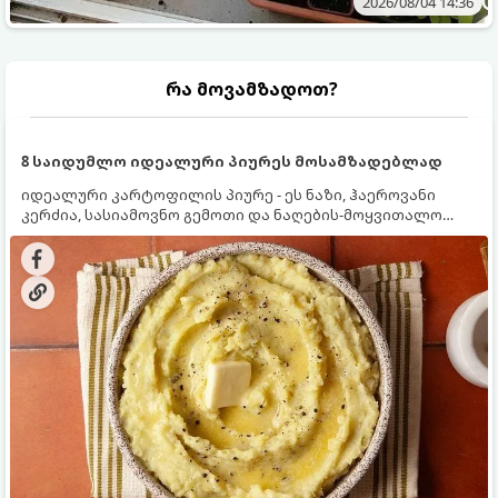
2026/08/04 14:36
რა მოვამზადოთ?
8 საიდუმლო იდეალური პიურეს მოსამზადებლად
იდეალური კარტოფილის პიურე - ეს ნაზი, ჰაეროვანი
კერძია, სასიამოვნო გემოთი და ნაღების-მოყვითალო
ფერით. მისი მომზადება ძალიან მარტივია, მაგრამ
არსებობს რამდენიმე საიდუმლო, რომლებიც უნდა
იცოდეთ, რომ პიურე იდეალურად გემრიელი გამოვიდეს.