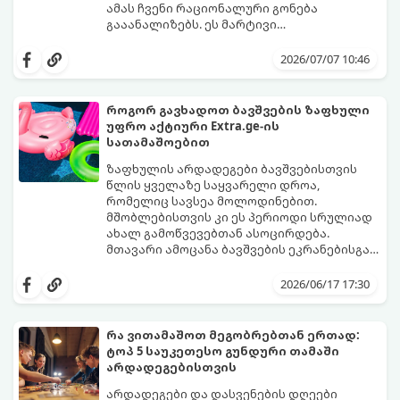
ამას ჩვენი რაციონალური გონება
გააანალიზებს. ეს მარტივი
ფსიქოლოგიური ტესტი, რომელიც
დახუჭეთ თვალები, ღრმად ჩაისუნთქეთ,
ასოციაციურ აღქმაზეა დაფუძნებული,
აირჩიეთ სამი წერილიდან ის ერთი,
2026/07/07 10:46
დაგეხმარებათ გაიგოთ, თუ რა მთავარი
რომელიც ყველაზე მეტად გიზიდავთ და
გზავნილი ან რჩევა აქვს სამყაროს
წაიკითხეთ თქვენი პასუხი.
თქვენთვის ცხოვრების ამ ეტაპზე.
როგორ გავხადოთ ბავშვების ზაფხული
უფრო აქტიური Extra.ge-ის
სათამაშოებით
ზაფხულის არდადეგები ბავშვებისთვის
წლის ყველაზე საყვარელი დროა,
რომელიც სავსეა მოლოდინებით.
მშობლებისთვის კი ეს პერიოდი სრულიად
ახალ გამოწვევებთან ასოცირდება.
მთავარი ამოცანა ბავშვების ეკრანებისგან
მოწყვეტა და მათი ენერგიის სწორად
extra.ge
- ყველაზე დიდი ციფრული
მიმართვაა. მნიშვნელოვანია მათთვის
მარკეტფლეისი საქართველოში,
2026/06/17 17:30
ისეთი გარემოს შექმნა, სადაც დროს
გთავაზობთ პლატფორმას, რომელიც ამ
ხალისიანად და აქტიურად გაატარებენ.
პრობლემის მარტივად გადაჭრაში
ჯანსაღი რუტინა დასვენების დღეებშიც
დაგეხმარებათ. აქ ყველა ასაკისა და
რა ვითამაშოთ მეგობრებთან ერთად:
აუცილებელია.
ინტერესის მქონე ბავშვისთვის მოიძებნება
ტოპ 5 საუკეთესო გუნდური თამაში
იდეალური გასართობი საშუალება.
არდადეგებისთვის
არდადეგები და დასვენების დღეები