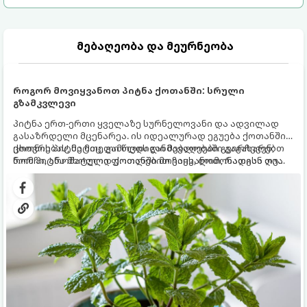
მებაღეობა და მეურნეობა
როგორ მოვიყვანოთ პიტნა ქოთანში: სრული
გზამკვლევი
პიტნა ერთ-ერთი ყველაზე სურნელოვანი და ადვილად
გასაზრდელი მცენარეა. ის იდეალურად ეგუება ქოთანში
ცხოვრებას, მეტიც, გამოცდილი მებაღეები გვირჩევენ,
ქოთნის პიტნა მთელი წლის განმავლობაში გაგახარებთ
რომ პიტნა მხოლოდ ქოთანში მოვიყვანოთ, რადგან ღია
ნორჩი, არომატული ფოთლებით ჩაის, ლიმონათისა თუ
გრუნტში (ბაღში) დარგვისას ის ფესვებით ძალიან
კერძებისთვის.
სწრაფად ვრცელდება და სხვა მცენარეებს ავიწროებს.