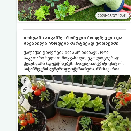
2026/08/07 12:41
ბოსტანი აივანზე: რომელი ბოსტნეული და
მწვანილი იზრდება მარტივად ქოთნებში
ქალაქში ცხოვრება იმას არ ნიშნავს, რომ
საკუთარი ხელით მოყვანილი, ეკოლოგიურად
სუფთა პროდუქტის გემოზე უარი თქვათ. პატარა
ქოთნებში მცენარეების მოშენება მარტივი,
აივანიც კი საკმარისია იმისათვის, რომ
სასიამოვნო და ესთეტიკური ჰობია. მთავარია
მოიწყოთ მინი-ბოსტანი, საიდანაც
იცოდეთ, რომელი კულტურები ეგუებიან
ყოველდღიურად ახალ, არომატულ მწვანილსა
ქოთნის პირობებს ყველაზე კარგად და როგორ
და ბოსტნეულს მოკრეფთ.
მოუაროთ მათ სწორად.