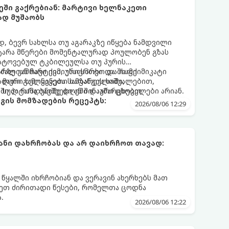
ეში გაქრებიან: მარტივი ხელნაკეთი
ად მუშაობს
 ბევრ სახლსა თუ აგარაკზე იწყება ნამდვილი
ტარა მწერები მომენტალურად პოულობენ გზას
ატოვებულ ტკბილეულსა თუ პურის
რზე უამრავი ქიმიური სპრეი და შხამქიმიკატი
ძალიან მარტივი, უსაფრთხო და იაფი
 მათი გამოყენება სამზარეულოში,
ალური ხელნაკეთი ხაფანგის საშუალებით,
ში პატარა ბავშვები ან შინაური ცხოველები არიან.
 სულ რამდენიმე დღეში დაამარცხებთ.
გის მომზადების რეცეპტს:
2026/08/06 12:29
ნი დახრჩობას და არ დაიხრჩოთ თავად:
 წყალში იხრჩობიან და ვერავინ ახერხებს მათ
დეთ ძირითადი წესები, რომელთა ცოდნა
.
2026/08/06 12:22