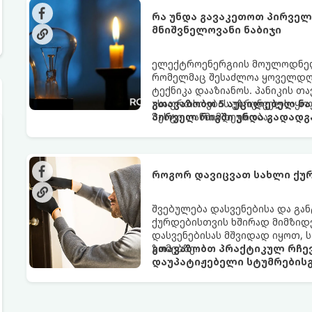
რა უნდა გავაკეთოთ პირველ 
მნიშვნელოვანი ნაბიჯი
ელექტროენერგიის მოულოდნელი
რომელმაც შესაძლოა ყოველდღი
ტექნიკა დააზიანოს. პანიკის 
უსაფრთხოების უზრუნველსაყოფ
გთავაზობთ 5 აუცილებელ ნა
ზუსტი თანმიმდევრობა.
პირველ რიგში უნდა გადადგ
როგორ დავიცვათ სახლი ქუ
შვებულება დასვენებისა და გა
ქურდებისთვის ხშირად მიმზიდვ
დასვენებისას მშვიდად იყოთ, 
ზომებზე.
გთავაზობთ პრაქტიკულ რჩევ
დაუპატიჟებელი სტუმრებისგ