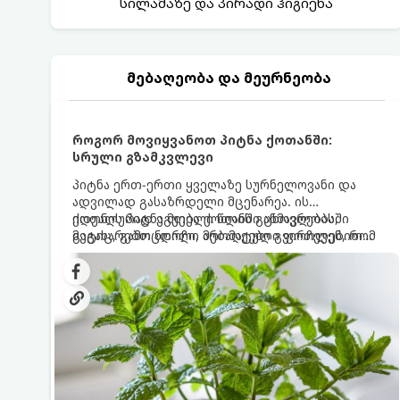
სილამაზე და პირადი ჰიგიენა
მებაღეობა და მეურნეობა
როგორ მოვიყვანოთ პიტნა ქოთანში:
სრული გზამკვლევი
პიტნა ერთ-ერთი ყველაზე სურნელოვანი და
ადვილად გასაზრდელი მცენარეა. ის
იდეალურად ეგუება ქოთანში ცხოვრებას,
ქოთნის პიტნა მთელი წლის განმავლობაში
მეტიც, გამოცდილი მებაღეები გვირჩევენ, რომ
გაგახარებთ ნორჩი, არომატული ფოთლებით
პიტნა მხოლოდ ქოთანში მოვიყვანოთ, რადგან
ჩაის, ლიმონათისა თუ კერძებისთვის.
ღია გრუნტში (ბაღში) დარგვისას ის ფესვებით
ძალიან სწრაფად ვრცელდება და სხვა
მცენარეებს ავიწროებს.