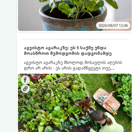
2026/08/07 12:46
აგვისტო აგარაკზე: ეს 5 საქმე უნდა
მოასწროთ შემოდგომის დადგომამდე
აგვისტო აგარაკზე მხოლოდ მოსავლის აღების
დრო არ არის - ეს არის გადამწყვეტი თვე,
როდესაც საფუძველი ეყრება მომავალი წლის
მოსავალს და ბაღი მზადდება შემოდგომა-
ზამთრის სეზონისთვის. იმისათვის, რომ
ნიადაგმა ენერგია აღიდგინოს, ხოლო
მცენარეებმა ზამთარს გაუძლონ, აგვისტოს
ბოლომდე 5 მნიშვნელოვანი საქმის გაკეთება
უნდა მოასწროთ: