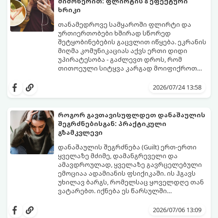
მიმოწერით: ფლირტის 8 ეფექტური
ხრიკი
თანამედროვე სამყაროში ფლირტი და
ურთიერთობები ხშირად სწორედ
შეტყობინებების გაცვლით იწყება. ეკრანის
მიღმა კომუნიკაციას აქვს ერთი დიდი
უპირატესობა - გაძლევთ დროს, რომ
თითოეული სიტყვა კარგად მოიფიქროთ
და საიდუმლოებით მოცული, მიმზიდველი
თუ გსურთ, რომ მან ტელეფონს თვალი ვერ
იმიჯი შექმნათ.
მოაცილოს და მოუთმენლად ელოდოს
2026/07/24 13:58
თქვენს ყოველ შეტყობინებას, გამოიყენეთ
ფსიქოლოგიაზე დაფუძნებული ეს 10 ოქროს
წესი:
როგორ გავთავისუფლდეთ დანაშაულის
შეგრძნებისგან: პრაქტიკული
გზამკვლევი
დანაშაულის შეგრძნება (Guilt) ერთ-ერთი
ყველაზე მძიმე, დამანგრეველი და
ამავდროულად, ყველაზე გავრცელებული
ემოციაა ადამიანის ფსიქიკაში. ის ჰგავს
უხილავ ბარგს, რომელსაც ყოველდღე თან
ვატარებთ. იქნება ეს წარსულში
დაშვებული შეცდომა, ვინმესთვის გულის
ფსიქოთერაპიაში მიიჩნევა, რომ
ტკენა, ოჯახის წევრებისთვის
დანაშაულის გრძნობას აქვს თავისი
2026/07/06 13:09
არასაკმარისი დროის დათმობა თუ
დადებითი, ევოლუციური ფუნქციაც ის