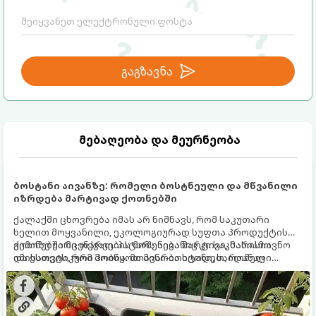
გაგზავნა
მებაღეობა და მეურნეობა
ბოსტანი აივანზე: რომელი ბოსტნეული და მწვანილი
იზრდება მარტივად ქოთნებში
ქალაქში ცხოვრება იმას არ ნიშნავს, რომ საკუთარი
ხელით მოყვანილი, ეკოლოგიურად სუფთა პროდუქტის
გემოზე უარი თქვათ. პატარა აივანიც კი საკმარისია
ქოთნებში მცენარეების მოშენება მარტივი, სასიამოვნო
იმისათვის, რომ მოიწყოთ მინი-ბოსტანი, საიდანაც
და ესთეტიკური ჰობია. მთავარია იცოდეთ, რომელი
ყოველდღიურად ახალ, არომატულ მწვანილსა და
კულტურები ეგუებიან ქოთნის პირობებს ყველაზე კარგად
ბოსტნეულს მოკრეფთ.
და როგორ მოუაროთ მათ სწორად.