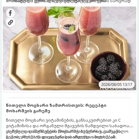
არომატი და ცქრიალა ღვინის ბუშტუკები ქმნის საოცრად
მომზადების დრო: 10 წუთი ულუფა: 4–6 პორცია
დახვეწილ და მაგრილებელ კოქტეილს.
2026/08/05 13:17
წითელი მოცხარი ზამთრისთვის: რეცეპტი
მოხარშვის გარეშე
წითელი მოცხარი ვიტამინების, განსაკუთრებით კი C
ვიტამინისა და ორგანული მჟავების ნამდვილი საბადოა.
თერმული დამუშავების (მოხარშვის) დროს სასარგებლო
ეს მეთოდი ინარჩუნებს მოცხარის ბუნებრივ, კაშკაშა
ნივთიერებების დიდი ნაწილი იშლება. ამიტომ, ამ
გემოს, არომატს და ყველა სასარგებლო თვისებას.