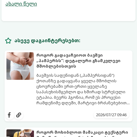
ახალი წელი
ასევე დაგაინტერესებთ:
როგორ გადავაჩვიოთ ბავშვი
„პამპერსს“: დეტალური გზამკვლევი
მშობლებისთვის
ბავშვის საფენიდან („პამპერსიდან“)
ქოთანზე გადაყვანა ყველა მშობლის
ცხოვრებაში ერთ-ერთი ყველაზე
საპასუხისმგებლო და ხშირად სტრესული
ეტაპია. ბევრს ჰგონია, რომ ეს პროცესი
რამდენიმე დღეში, მარტივი ბრძანებებით
წყდება, თუმცა სინამდვილეში ეს არის
გთავაზობთ დეტალურ გზამკვლევს, თუ
ფიზიოლოგიური და ფსიქოლოგიური
როგორ გახადოთ ეს პროცესი
2026/07/27 09:46
მომწიფების პროცესი, რომელიც
უმტკივნეულო როგორც ბავშვისთვის,
ინდივიდუალურ მიდგომასა და
ისე თქვენთვის.
მოთმინებას მოითხოვს.
როგორ მოხიბლოთ მამაკაცი ტექსტური