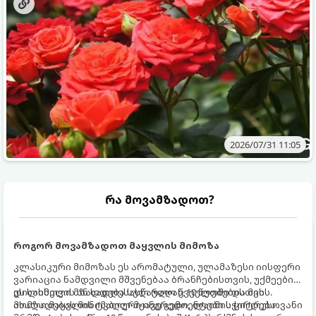
2026/07/31 11:05
რა მოვამზადოთ?
როგორ მოვამზადოთ მაყვლის მიმოზა
კლასიკური მიმოზას ეს არომატული, ულამაზესი იისფერი
ვარიაცია ნამდვილი მშვენებაა ბრანჩებისთვის, უქმეების
დილისთვის ან სადღესასწაულო წვეულებებისთვის.
ეს სასმელი მზადდება სულ რაღაც 10 წუთში და მის
ახალი მაყვლის ტკბილ-მჟავე გემო, ლაიმის ციტრუსოვანი
მომზადებას მინიმალური ინგრედიენტები სჭირდება.