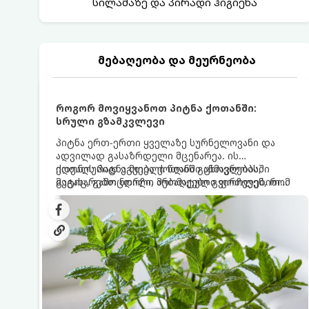
სილამაზე და პირადი ჰიგიენა
მებაღეობა და მეურნეობა
როგორ მოვიყვანოთ პიტნა ქოთანში:
სრული გზამკვლევი
პიტნა ერთ-ერთი ყველაზე სურნელოვანი და
ადვილად გასაზრდელი მცენარეა. ის
იდეალურად ეგუება ქოთანში ცხოვრებას,
ქოთნის პიტნა მთელი წლის განმავლობაში
მეტიც, გამოცდილი მებაღეები გვირჩევენ, რომ
გაგახარებთ ნორჩი, არომატული ფოთლებით
პიტნა მხოლოდ ქოთანში მოვიყვანოთ, რადგან
ჩაის, ლიმონათისა თუ კერძებისთვის.
ღია გრუნტში (ბაღში) დარგვისას ის ფესვებით
ძალიან სწრაფად ვრცელდება და სხვა
მცენარეებს ავიწროებს.