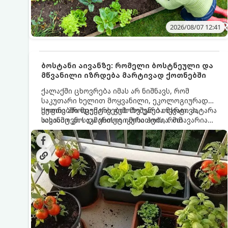
2026/08/07 12:41
ბოსტანი აივანზე: რომელი ბოსტნეული და
მწვანილი იზრდება მარტივად ქოთნებში
ქალაქში ცხოვრება იმას არ ნიშნავს, რომ
საკუთარი ხელით მოყვანილი, ეკოლოგიურად
სუფთა პროდუქტის გემოზე უარი თქვათ. პატარა
ქოთნებში მცენარეების მოშენება მარტივი,
აივანიც კი საკმარისია იმისათვის, რომ
სასიამოვნო და ესთეტიკური ჰობია. მთავარია
მოიწყოთ მინი-ბოსტანი, საიდანაც
იცოდეთ, რომელი კულტურები ეგუებიან
ყოველდღიურად ახალ, არომატულ მწვანილსა
ქოთნის პირობებს ყველაზე კარგად და როგორ
და ბოსტნეულს მოკრეფთ.
მოუაროთ მათ სწორად.