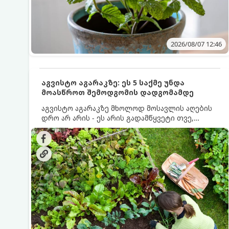
2026/08/07 12:46
აგვისტო აგარაკზე: ეს 5 საქმე უნდა
მოასწროთ შემოდგომის დადგომამდე
აგვისტო აგარაკზე მხოლოდ მოსავლის აღების
დრო არ არის - ეს არის გადამწყვეტი თვე,
როდესაც საფუძველი ეყრება მომავალი წლის
მოსავალს და ბაღი მზადდება შემოდგომა-
ზამთრის სეზონისთვის. იმისათვის, რომ
ნიადაგმა ენერგია აღიდგინოს, ხოლო
მცენარეებმა ზამთარს გაუძლონ, აგვისტოს
ბოლომდე 5 მნიშვნელოვანი საქმის გაკეთება
უნდა მოასწროთ: