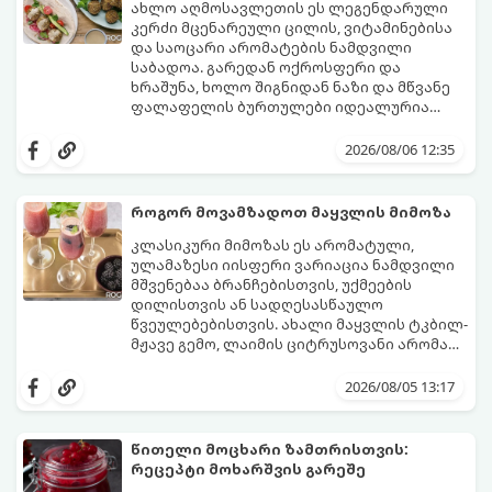
ახლო აღმოსავლეთის ეს ლეგენდარული
კერძი მცენარეული ცილის, ვიტამინებისა
და საოცარი არომატების ნამდვილი
საბადოა. გარედან ოქროსფერი და
ხრაშუნა, ხოლო შიგნიდან ნაზი და მწვანე
ფალაფელის ბურთულები იდეალურია
პიტაში (არაბულ პურში) ჩასადებად,
ამ რეცეპტის მთავარი საიდუმლო იმაში
სალათებთან ერთად ან ტახინის (სესამის)
მდგომარეობს, რომ გამოიყენება
2026/08/06 12:35
სოუსთან მირთმევისთვის.
გამომშრალი და ჩამბალი მუხუდო და არა
დაკონსერვებული, რათა ბურთულებმა
შეწვისას ფორმა იდეალურად შეინარჩუნოს
როგორ მოვამზადოთ მაყვლის მიმოზა
და არ დაიშალოს.
მომზადების დრო: 20 წუთი (დამატებით
კლასიკური მიმოზას ეს არომატული,
მუხუდოს ჩალბობის დრო: 12-24 საათი)
ულამაზესი იისფერი ვარიაცია ნამდვილი
შეწვის დრო: 10–15 წუთი ულუფა: 20–24 ცალი
მშვენებაა ბრანჩებისთვის, უქმეების
ბურთულა (4–6 პორცია)
დილისთვის ან სადღესასწაულო
წვეულებებისთვის. ახალი მაყვლის ტკბილ-
მჟავე გემო, ლაიმის ციტრუსოვანი არომატი
და ცქრიალა ღვინის ბუშტუკები ქმნის
ეს სასმელი მზადდება სულ რაღაც 10 წუთში
საოცრად დახვეწილ და მაგრილებელ
და მის მომზადებას მინიმალური
2026/08/05 13:17
კოქტეილს.
ინგრედიენტები სჭირდება.
მომზადების დრო: 10 წუთი ულუფა: 4–6
პორცია
წითელი მოცხარი ზამთრისთვის:
რეცეპტი მოხარშვის გარეშე