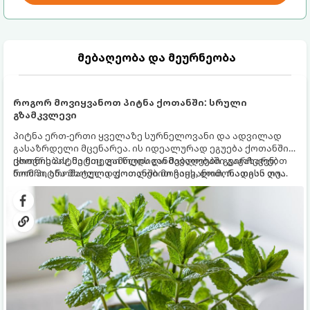
მებაღეობა და მეურნეობა
როგორ მოვიყვანოთ პიტნა ქოთანში: სრული
გზამკვლევი
პიტნა ერთ-ერთი ყველაზე სურნელოვანი და ადვილად
გასაზრდელი მცენარეა. ის იდეალურად ეგუება ქოთანში
ცხოვრებას, მეტიც, გამოცდილი მებაღეები გვირჩევენ,
ქოთნის პიტნა მთელი წლის განმავლობაში გაგახარებთ
რომ პიტნა მხოლოდ ქოთანში მოვიყვანოთ, რადგან ღია
ნორჩი, არომატული ფოთლებით ჩაის, ლიმონათისა თუ
გრუნტში (ბაღში) დარგვისას ის ფესვებით ძალიან
კერძებისთვის.
სწრაფად ვრცელდება და სხვა მცენარეებს ავიწროებს.