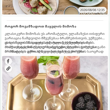
2026/08/06 12:35
როგორ მოვამზადოთ მაყვლის მიმოზა
კლასიკური მიმოზას ეს არომატული, ულამაზესი იისფერი
ვარიაცია ნამდვილი მშვენებაა ბრანჩებისთვის, უქმეების
დილისთვის ან სადღესასწაულო წვეულებებისთვის.
ეს სასმელი მზადდება სულ რაღაც 10 წუთში და მის
ახალი მაყვლის ტკბილ-მჟავე გემო, ლაიმის ციტრუსოვანი
მომზადებას მინიმალური ინგრედიენტები სჭირდება.
არომატი და ცქრიალა ღვინის ბუშტუკები ქმნის საოცრად
მომზადების დრო: 10 წუთი ულუფა: 4–6 პორცია
დახვეწილ და მაგრილებელ კოქტეილს.