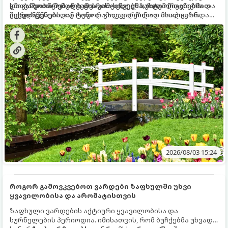
და განვითარებული ფესვთა სისტემა, რათა ნიადაგის
ხმობა დაიწყონ ან ზამთრის ყინვებს სუსტი ორგანიზმით
გთავაზობთ მებაღეების გამოცდილ საიდუმლოებებსა და
ქვედა ფენებიდან ტენი დამოუკიდებლად მოიპოვონ.
შეხვდნენ.
ოქროს წესებს, თუ როგორ გადავარჩინოთ ახალგაზრდა
ხეები ზაფხულის სიცხეში:
2026/08/03 15:24
როგორ გამოვკვებოთ ვარდები ზაფხულში უხვი
ყვავილობისა და არომატისთვის
ზაფხული ვარდების აქტიური ყვავილობისა და
სურნელების პერიოდია. იმისათვის, რომ ბუჩქებმა უხვად,