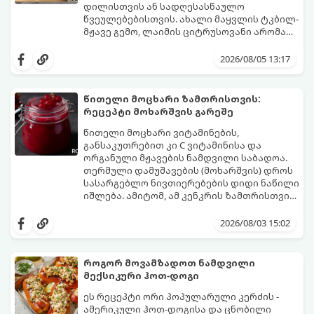
დილისთვის ან სადღესასწაულო
წვეულებებისთვის. ახალი მაყვლის ტკბილ-
მჟავე გემო, ლაიმის ციტრუსოვანი არომატი
და ცქრიალა ღვინის ბუშტუკები ქმნის
ეს სასმელი მზადდება სულ რაღაც 10 წუთში
საოცრად დახვეწილ და მაგრილებელ
და მის მომზადებას მინიმალური
2026/08/05 13:17
კოქტეილს.
ინგრედიენტები სჭირდება.
მომზადების დრო: 10 წუთი ულუფა: 4–6
პორცია
წითელი მოცხარი ზამთრისთვის:
რეცეპტი მოხარშვის გარეშე
წითელი მოცხარი ვიტამინების,
განსაკუთრებით კი C ვიტამინისა და
ორგანული მჟავების ნამდვილი საბადოა.
თერმული დამუშავების (მოხარშვის) დროს
სასარგებლო ნივთიერებების დიდი ნაწილი
იშლება. ამიტომ, ამ კენკრის ზამთრისთვის
შესანახად საუკეთესო გზა „ცოცხალი ჯემის“
ეს მეთოდი ინარჩუნებს მოცხარის
მომზადებაა - მოხარშვის გარეშე.
ბუნებრივ, კაშკაშა გემოს, არომატს და
2026/08/03 15:02
ყველა სასარგებლო თვისებას.
როგორ მოვამზადოთ ნამდვილი
მექსიკური ჰოთ-დოგი
ეს რეცეპტი ორი პოპულარული კერძის -
ამერიკული ჰოთ-დოგისა და ცნობილი