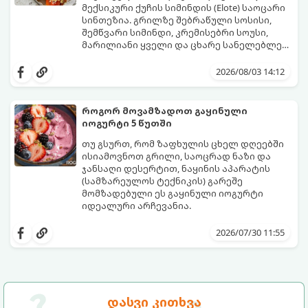
მექსიკური ქუჩის სიმინდის (Elote) საოცარი
სინთეზია. გრილზე შებრაწული სოსისი,
შემწვარი სიმინდი, კრემისებრი სოუსი,
მარილიანი ყველი და ცხარე სანელებლები
ქმნის ნამდვილი გემოების აფეთქებას.
ეს იდეალური კერძია ეზოს
წვეულებებისთვის, ბარბექიუსთვის ან
2026/08/03 14:12
უბრალოდ მეგობრებთან ერთად გემრიელი
ვახშმისთვის.
მომზადების დრო: 15 წუთი
როგორ მოვამზადოთ გაყინული
ულუფა: 8 პორცია
იოგურტი 5 წუთში
თუ გსურთ, რომ ზაფხულის ცხელ დღეებში
ისიამოვნოთ გრილი, საოცრად ნაზი და
ჯანსაღი დესერტით, ნაყინის აპარატის
(სამზარეულოს ტექნიკის) გარეშე
მომზადებული ეს გაყინული იოგურტი
იდეალური არჩევანია.
ამ რეცეპტის მთავარი პლუსი ის არის, რომ
ის შეიცავს მინიმალურ კალორიებს,
2026/07/30 11:55
მზადდება სულ რაღაც 5 წუთში და არ
სჭირდება ხანგრძლივი ათქვეფა გაყინვის
პროცესში.
მომზადების დრო
: 5 წუთი
გაყინვის დრო:
2–3 საათი (ან მიირთვით
დასვი კითხვა
მომზადებისთანავე, რბილი ნაყინის სახით)