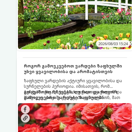
2026/08/03 15:24
როგორ გამოვკვებოთ ვარდები ზაფხულში
უხვი ყვავილობისა და არომატისთვის
ზაფხული ვარდების აქტიური ყვავილობისა და
სურნელების პერიოდია. იმისათვის, რომ
ბუჩქებმა უხვად, ხანგრძლივად იყვავილონ და
გთავაზობთ რჩევებს, თუ რით და როგორ
მსხვილი, კაშკაშა კვირტები გამოიტანონ, მათ
გამოვკვებოთ ვარდები ზაფხულში
რეგულარული და სწორი გამოკვება
საუკეთესო შედეგის მისაღწევად:
სჭირდებათ. ზაფხულის პერიოდში მცენარის
მოთხოვნილებები იცვლება, ამიტომ
მნიშვნელოვანია ვიცოდეთ, რომელი სასუქები
გამოიყენება ამ დროს.