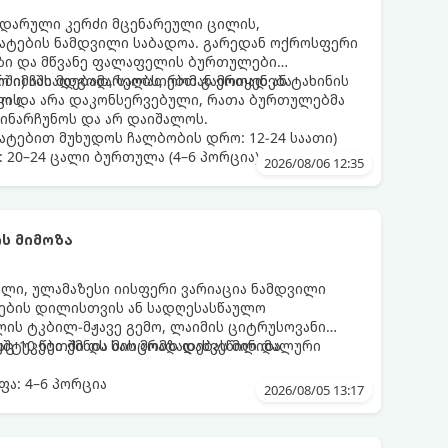
დარული კერძი მცენარეული ცილის,
მატების ნამდვილი საბადოა. გარედან ოქროსფერი
აზი და მწვანე ფალაფელის ბურთულები
რში) ჩასადებად, სალათებთან ერთად ან ტახინის
ო იმაში მდგომარეობს, რომ გამოიყენება
ვის.
დო და არა დაკონსერვებული, რათა ბურთულებმა
ინარჩუნოს და არ დაიშალოს.
ატებით მუხუდოს ჩალბობის დრო: 12-24 საათი)
: 20–24 ცალი ბურთულა (4–6 პორცია)
2026/08/06 12:35
ს მიმოზა
ული, ულამაზესი იისფერი ვარიაცია ნამდვილი
მეების დილისთვის ან სადღესასწაულო
ლის ტკბილ-მჟავე გემო, ლაიმის ციტრუსოვანი
უშტუკები ქმნის საოცრად დახვეწილ და
ც 10 წუთში და მის მომზადებას მინიმალური
ა: 4–6 პორცია
2026/08/05 13:17