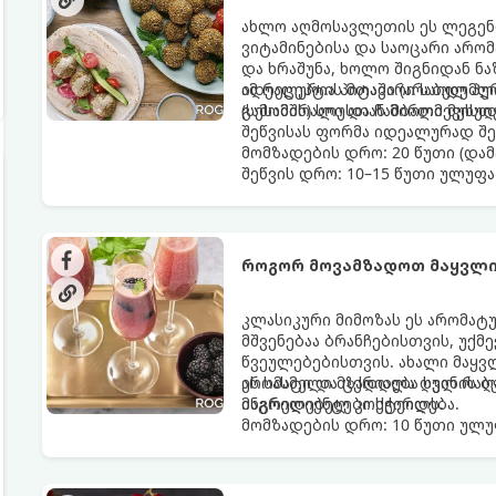
ახლო აღმოსავლეთის ეს ლეგენ
ვიტამინებისა და საოცარი არო
და ხრაშუნა, ხოლო შიგნიდან ნ
იდეალურია პიტაში (არაბულ პუ
ამ რეცეპტის მთავარი საიდუმლ
(სესამის) სოუსთან მირთმევისთ
გამომშრალი და ჩამბალი მუხუ
შეწვისას ფორმა იდეალურად შე
მომზადების დრო: 20 წუთი (დამ
შეწვის დრო: 10–15 წუთი ულუფა
როგორ მოვამზადოთ მაყვლი
კლასიკური მიმოზას ეს არომატ
მშვენებაა ბრანჩებისთვის, უქ
წვეულებებისთვის. ახალი მაყვ
არომატი და ცქრიალა ღვინის ბ
ეს სასმელი მზადდება სულ რაღა
მაგრილებელ კოქტეილს.
ინგრედიენტები სჭირდება.
მომზადების დრო: 10 წუთი ულუფ