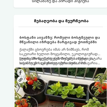
სილამაზე და პირადი ჰიგიენა
მებაღეობა და მეურნეობა
ბოსტანი აივანზე: რომელი ბოსტნეული და
მწვანილი იზრდება მარტივად ქოთნებში
ქალაქში ცხოვრება იმას არ ნიშნავს, რომ
საკუთარი ხელით მოყვანილი, ეკოლოგიურად
სუფთა პროდუქტის გემოზე უარი თქვათ. პატარა
ქოთნებში მცენარეების მოშენება მარტივი,
აივანიც კი საკმარისია იმისათვის, რომ
სასიამოვნო და ესთეტიკური ჰობია. მთავარია
მოიწყოთ მინი-ბოსტანი, საიდანაც
იცოდეთ, რომელი კულტურები ეგუებიან
ყოველდღიურად ახალ, არომატულ მწვანილსა
ქოთნის პირობებს ყველაზე კარგად და როგორ
და ბოსტნეულს მოკრეფთ.
მოუაროთ მათ სწორად.