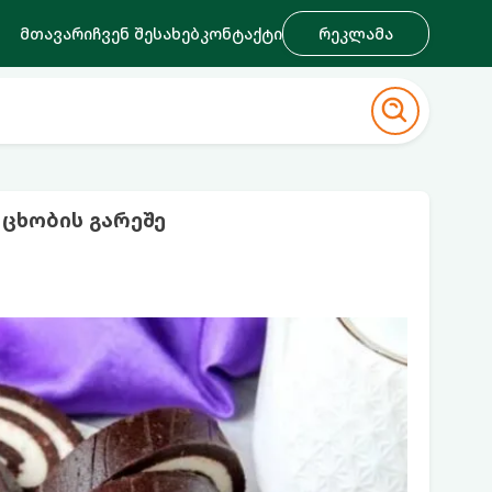
მთავარი
ჩვენ შესახებ
კონტაქტი
რეკლამა
ცხობის გარეშე