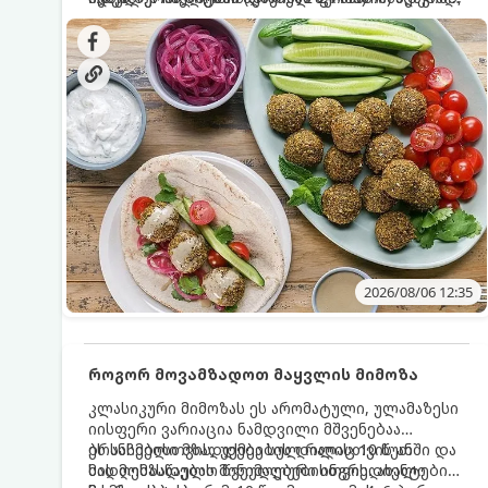
სალათებთან ერთად ან ტახინის (სესამის)
იდეალურად შეინარჩუნოს და არ დაიშალოს.
დრო: 10–15 წუთი ულუფა: 20–24 ცალი ბურთულა
სოუსთან მირთმევისთვის.
(4–6 პორცია)
2026/08/06 12:35
როგორ მოვამზადოთ მაყვლის მიმოზა
კლასიკური მიმოზას ეს არომატული, ულამაზესი
იისფერი ვარიაცია ნამდვილი მშვენებაა
ბრანჩებისთვის, უქმეების დილისთვის ან
ეს სასმელი მზადდება სულ რაღაც 10 წუთში და
სადღესასწაულო წვეულებებისთვის. ახალი
მის მომზადებას მინიმალური ინგრედიენტები